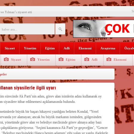
S
e Yılmaz’ı ziyaret etti
’ne ilk gününde rekor ziyaretçi
SININ ADI: AKDENİZ
recek Fuar: Yapısparta
Siyaset
Yönetim
Eğitim
Adli
Ekonomi
Araştırma
Özyalv
enkulü Açık Artırmayla Satışa
Siyaset
Yönetim
Eğitim
Adli
Ekonomi
athi kaplama yapıldı
etler
venlik görevlisi
selişini Sürdürüyor
anan siyasilerle ilgili uyarı
el, Tüfekçi ve Bayar
m sürecinde Ak Parti’nin adını, görev alan isimlerin adını kullanarak oy
n siyasilere itibar edilmemesi açıklamasında bulundu.
an masa başı haberlere karşı
etimlerde büyük bir başarı hikayesi yazdığını belirten Kondal, “Yerel
kervanda yer alamayan; ancak bu büyük markanın isminden, gölgesinden
imi, yönetimde görev alan ve belediye meclisinde görev almaya aday bazı
 çalıştıklarını görüyoruz. ‘Seçimi kazanınca Ak Parti’ye geçeceğim’, “Gencer
Belediye meclisindeki filanca benim adamım’ gibi yalan ve yanlış ifadelerle