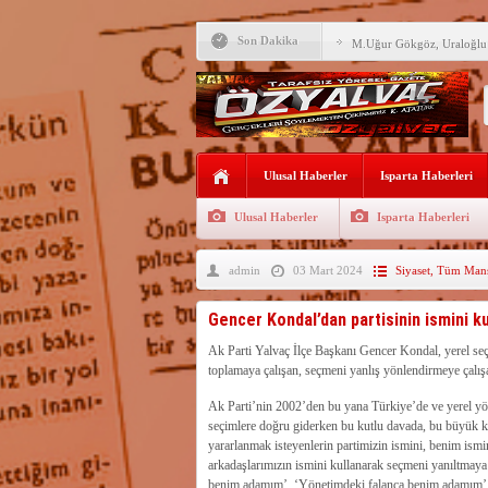
Son Dakika
M.Uğur Gökgöz, Uraloğlu v
R.T.Erdoğan Millet Bahçesi
YALVAÇ’TA LGS BAŞARI
EĞİTİM KURUMLARI
Fırsatları Avantaja Dönüştü
Ulusal Haberler
Isparta Haberleri
TOKİ, Isparta’da 9 Gayrim
Sunacak
Ulusal Haberler
Isparta Haberleri
İleği ile Kurusarı arasına s
admin
03 Mart 2024
Siyaset
,
Tüm Manş
Okullara TYP ile 30 bin gü
Yalvaç’ta LGS Başarısı Yük
Gencer Kondal’dan partisinin ismini kull
Uyaroğlu’nun konukları Öz
Ak Parti Yalvaç İlçe Başkanı Gencer Kondal, yerel seçi
toplamaya çalışan, seçmeni yanlış yönlendirmeye çalışa
Bağkonak Muhtarı Başoda’d
açıklama
Ak Parti’nin 2002’den bu yana Türkiye’de ve yerel yön
seçimlere doğru giderken bu kutlu davada, bu büyük 
yararlanmak isteyenlerin partimizin ismini, benim ism
arkadaşlarımızın ismini kullanarak seçmeni yanıltmaya
benim adamım’, ‘Yönetimdeki falanca benim adamım’, ‘