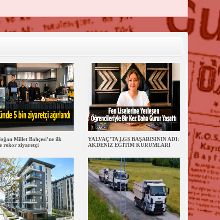
oğan Millet Bahçesi’ne ilk
YALVAÇ’TA LGS BAŞARISININ ADI:
 rekor ziyaretçi
AKDENİZ EĞİTİM KURUMLARI