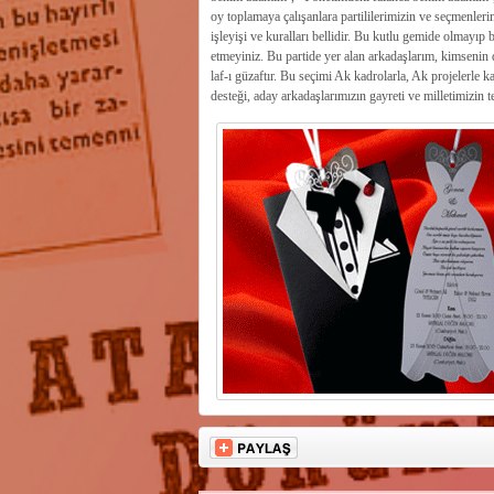
oy toplamaya çalışanlara partililerimizin ve seçmenler
işleyişi ve kuralları bellidir. Bu kutlu gemide olmayıp
etmeyiniz. Bu partide yer alan arkadaşlarım, kimsenin 
laf-ı güzaftır. Bu seçimi Ak kadrolarla, Ak projelerle k
desteği, aday arkadaşlarımızın gayreti ve milletimizin