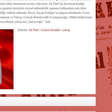
imizin itibar etmemesini tavsiye ediyorum. Ak Parti’nin kurumsal kimliği,
 bu geminin üzerinden siyasal mühendislik yapmaya kalkışanlara asla itibar
değil, milletin adamıdır, Recep Tayyip Erdoğan’ın çalışma arkadaşıdır. Gerisi
azanacak ve Yalvaç’ı Gerçek Belediyecilik’le tanıştıracağız. Milletvekillerimizin
 teveccühüyle yürüyoruz, yürüyeceğiz.” dedi.
Etiketler:
Ak Parti
»
Gencer Kondal
»
yalvaç