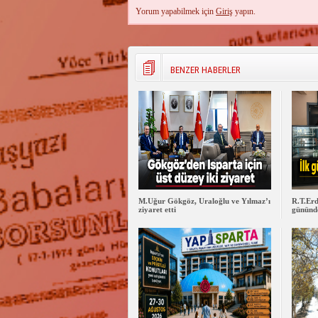
Yorum yapabilmek için
Giriş
yapın.
BENZER HABERLER
M.Uğur Gökgöz, Uraloğlu ve Yılmaz’ı
R.T.Erd
ziyaret etti
gününde