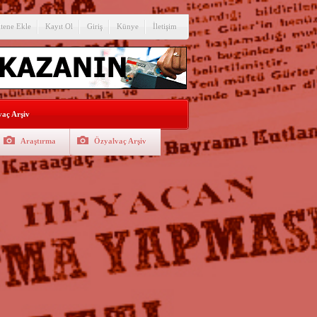
itene Ekle
Kayıt Ol
Giriş
Künye
İletişim
aç Arşiv
Araştırma
Özyalvaç Arşiv