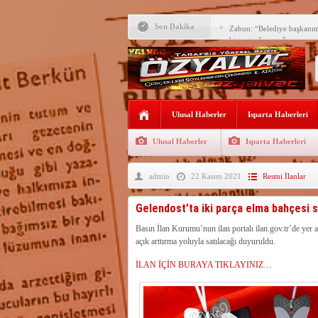
Son Dakika
Zabun: “Belediye başkanı
hizmet ediyoruz”
Yeni öğretim yılı başlamad
Yalvaç Festivali’ne görkeml
Yalvaç’ta şimdi de Adliye 
Ulusal Haberler
Isparta Haberleri
Bir zamanlar Yalvaç, Ünlü
Sahipti
Ulusal Haberler
Isparta Haberleri
Bilgiç, Yalvaç’taki köşesin
admin
22 Kasım 2021
Resmi İlanlar
Tunçbilek: “Ekmek Zammın
Hükümettir”
Süreyya Sadi Bilgiç’ten Ba
Gelendost’ta iki parça elma bahçesi sa
Festivalde sünnet şöleni ger
Basın İlan Kurumu’nun ilan portalı ilan.gov.tr’de yer 
açık arttırma yoluyla satılacağı duyuruldu.
Arıcılara 3 yılda 1900 kova
İLAN İÇİN BURAYA TIKLAYINIZ…