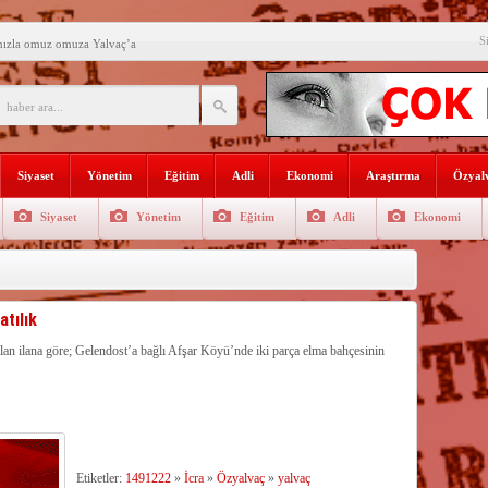
S
mızla omuz omuza Yalvaç’a
an ikili eğitime çözüm bulun
i açılış
Lojmanları yıkılıyor
Siyaset
Yönetim
Eğitim
Adli
Ekonomi
Araştırma
Özyalv
 Türk Ressamları Koleksiyonuna
Siyaset
Yönetim
Eğitim
Adli
Ekonomi
den siyasete mesaj verdi
ın Sorumlusu Fırıncı Değil,
şkan Kodal’a ziyaret
tılık
çekleştirildi
alan ilana göre; Gelendost’a bağlı Afşar Köyü’nde iki parça elma bahçesinin
n dağıtıldı
Etiketler:
1491222
»
İcra
»
Özyalvaç
»
yalvaç