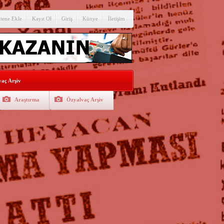
itene Ekle
Kayıt Ol
Giriş
Künye
İletişim
aç Arşiv
Araştırma
Özyalvaç Arşiv