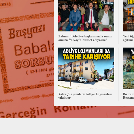
Zabun: “Belediye başkanımızla omuz
Yeni öğ
omuza Yalvaç’a hizmet ediyoruz”
eğitime
Yalvaç’ta şimdi de Adliye Lojmanları
Bir zam
yıkılıyor
Ressaml