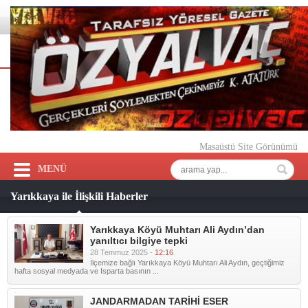
Masaüstü Site Görünümü
MENÜ
Yarıkkaya ile İlişkili Haberler
Yarıkkaya Köyü Muhtarı Ali Aydın’dan
yanıltıcı bilgiye tepki
28 Temmuz 2025 -
12:16
İlçemize bağlı Yarıkkaya Köyü Muhtarı Ali Aydın, geçtiğimiz
hafta sosyal medyada ve Isparta basının ...
JANDARMADAN TARİHİ ESER