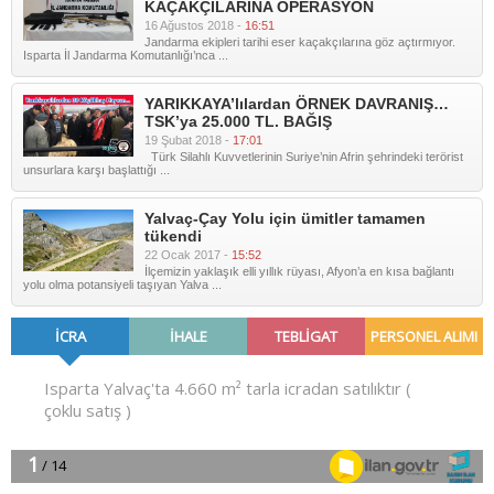
KAÇAKÇILARINA OPERASYON
16 Ağustos 2018 -
16:51
Jandarma ekipleri tarihi eser kaçakçılarına göz açtırmıyor.
Isparta İl Jandarma Komutanlığı’nca ...
YARIKKAYA’lılardan ÖRNEK DAVRANIŞ…
TSK’ya 25.000 TL. BAĞIŞ
19 Şubat 2018 -
17:01
Türk Silahlı Kuvvetlerinin Suriye’nin Afrin şehrindeki terörist
unsurlara karşı başlattığı ...
Yalvaç-Çay Yolu için ümitler tamamen
tükendi
22 Ocak 2017 -
15:52
İlçemizin yaklaşık elli yıllık rüyası, Afyon’a en kısa bağlantı
yolu olma potansiyeli taşıyan Yalva ...