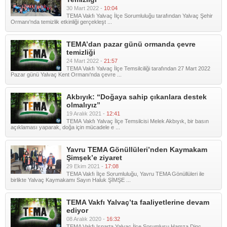
30 Mart 2022 -
10:04
TEMA Vakfı Yalvaç İlçe Sorumluluğu tarafından Yalvaç Şehir
Ormanı'nda temizlik etkinliği gerçekleşt ...
TEMA’dan pazar günü ormanda çevre
temizliği
24 Mart 2022 -
21:57
TEMA Vakfı Yalvaç İlçe Temsilciliği tarafından 27 Mart 2022
Pazar günü Yalvaç Kent Ormanı'nda çevre ...
Akbıyık: “Doğaya sahip çıkanlara destek
olmalıyız”
19 Aralık 2021 -
12:41
TEMA Vakfı Yalvaç İlçe Temsilcisi Melek Akbıyık, bir basın
açıklaması yaparak, doğa için mücadele e ...
Yavru TEMA Gönüllüleri’nden Kaymakam
Şimşek’e ziyaret
29 Ekim 2021 -
17:08
TEMA Vakfı İlçe Sorumluluğu, Yavru TEMA Gönüllüleri ile
birlikte Yalvaç Kaymakamı Sayın Haluk ŞİMŞE ...
TEMA Vakfı Yalvaç’ta faaliyetlerine devam
ediyor
08 Aralık 2020 -
16:32
TEMA Vakfı Isparta Yalvaç İlçe Sorumlusu Hamza Dinç,