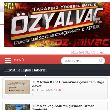
Masaüstü Site Görünümü
MENÜ
TEMA ile İlişkili Haberler
TEMA’dan Kent Ormanı’nda çevre temizliğe
davet
09 Haziran 2023 -
11:20
...
TEMA Yalvaç Sorumluğu’ndan Orman
Temizliği