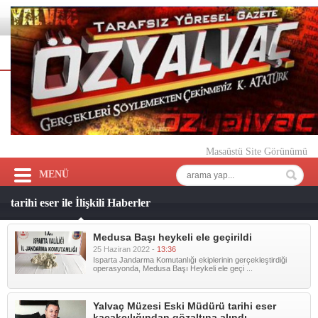
Masaüstü Site Görünümü
MENÜ
tarihi eser ile İlişkili Haberler
Medusa Başı heykeli ele geçirildi
25 Haziran 2022 -
13:36
Isparta Jandarma Komutanlığı ekiplerinin gerçekleştirdiği
operasyonda, Medusa Başı Heykeli ele geçi ...
Yalvaç Müzesi Eski Müdürü tarihi eser
kaçakçılığından gözaltına alındı