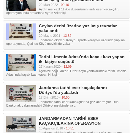
22 Mart 2022 -
09:16
Aydın merkezli 11 ilde düzenlenen tarihi eser kaçakçılığı
operasyonunda aralarında Aydın Arkeoloji ...
Ceylan derisi üzerine yazılmış tevratlar
yakalandı
20 Mayıs 2021 -
13:52
Jandarma ekipleri, Konya-Isparta karayolu üzerinde yapılan
operasyonda, Çetince Köyü mevkiinde yaka ...
Tarihi Limenia Adası’nda kaçak kazı yapan
iki kişiye suçüstü
27 Kasım 2020 -
12:09
İlçemize bağlı Yukarı Tırtar Köyü yakınlarındaki tarihi Limenia
Adası’nda kaçak kazı yapan iki kişi ...
Jandarma tarihi eser kaçakçılarını
Dörtyol’da yakaladı
17 Ekim 2018 -
10:50
Jandarma tarihi eser kaçakçılarına göz açtırmıyor. Dün
Bağkonak yakınlarındaki Dörtyol mevkiinde ya ...
JANDARMADAN TARİHİ ESER
KAÇAKÇILARINA OPERASYON
16 Ağustos 2018 -
16:51
Jandarma ekipleri tarihi eser kaçakçılarına göz açtırmıyor.