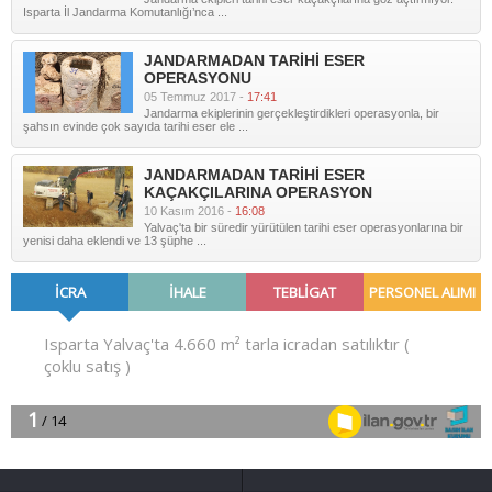
Isparta İl Jandarma Komutanlığı’nca ...
JANDARMADAN TARİHİ ESER
OPERASYONU
05 Temmuz 2017 -
17:41
Jandarma ekiplerinin gerçekleştirdikleri operasyonla, bir
şahsın evinde çok sayıda tarihi eser ele ...
JANDARMADAN TARİHİ ESER
KAÇAKÇILARINA OPERASYON
10 Kasım 2016 -
16:08
Yalvaç'ta bir süredir yürütülen tarihi eser operasyonlarına bir
yenisi daha eklendi ve 13 şüphe ...