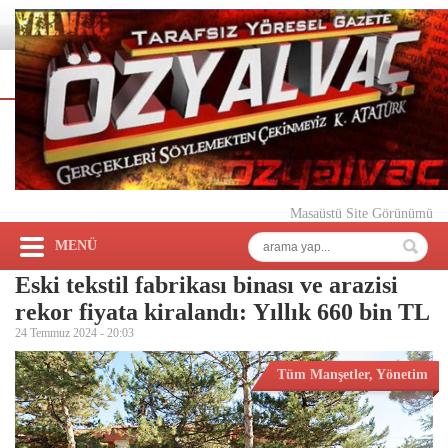
Masaüstü Site Görünümü
MENÜ
Eski tekstil fabrikası binası ve arazisi
rekor fiyata kiralandı: Yıllık 660 bin TL
24 Temmuz 2024 -
20:03
Tüm Manşetler
,
Yönetim