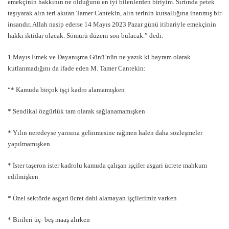
emekçinin hakkının ne olduğunu en iyi bilenlerden biriyim. Sırtında petek
taşıyarak alın teri akıtan Tamer Cantekin, alın terinin kutsallığına inanmış bir
insandır. Allah nasip ederse 14 Mayıs 2023 Pazar günü itibariyle emekçinin
hakkı iktidar olacak. Sömürü düzeni son bulacak.” dedi.
1 Mayıs Emek ve Dayanışma Günü’nün ne yazık ki bayram olarak
kutlanmadığını da ifade eden M. Tamer Cantekin:
“* Kamuda birçok işçi kadro alamamışken
* Sendikal özgürlük tam olarak sağlanamamışken
* Yılın neredeyse yarısına gelinmesine rağmen halen daha sözleşmeler
yapılmamışken
* İster taşeron ister kadrolu kamuda çalışan işçiler asgari ücrete mahkum
edilmişken
* Özel sektörde asgari ücret dahi alamayan işçilerimiz varken
* Birileri üç- beş maaş alırken