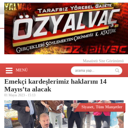
Masaüstü Site Görünümü
MENÜ
Emekçi kardeşlerimiz haklarını 14
Mayıs’ta alacak
01 Mayıs 2023 -
15:13
Siyaset
,
Tüm Manşetler