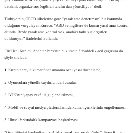
bataklık organize suç örgütleri tarafın dan yönetiliyor.” dedi.
Türkiye’nin, OECD ülkelerine göre “yasak ama denetimsiz” bir konumda
olduğunu vurgulayan Kurucu, “ABD ve İngiltere’de kumar yasal ama kontrol
altında. Bizde yasak ama kontrol yok, aradaki farkı suç örgütleri
dolduruyor.” ifadelerini kullandı.
Elif Uzel Kurucu, Anahtar Parti’nin hükümete 5 maddelik acil çağrısını da
şöyle sıraladı:
1. Kripto parayla kumar finansmanına özel yasal düzenleme,
2. Oyunculara yönelik caydırıcı idari cezalar,
3. BTK’nın yapay zekâ ile güçlendirilmesi,
4. Mobil ve sosyal medya platformlarında kumar içeriklerinin engellenmesi,
5. Ulusal farkındalık kampanyası başlatılması.
“Gençliğimizi kaybediyoruz. Artık susmak, suç ortaklığıdır,” diyen Kurucu,