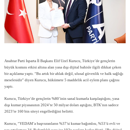
Anahtar Parti Isparta İl Başkanı Elif Uzel Kurucu, Türkiye’de gençlerin
büyük kısmını etkisi altına alan yasa dışı dijital bahisle ilgili dikkat çeken
bir açıklama yaptı. “Bu artık bir ahlak değil, ulusal güvenlik ve halk sağlığı
meselesidir” diyen Kurucu, hükümete 5 maddelik acil eylem planı çağrısı
yaptı.
Kurucu, Türkiye’de gençlerin %80’inin sanal kumarla karşılaştığını, yasa
dışı kumar piyasasının 2024’te 50 milyar doları aştığını, BTK’nın sadece
2023’te 160 bin siteyi engellediğini belirtti.
Kurucu, “YEDAM’a başvuranların %37’si kumar bağımlısı, %53’ü evli ve
yaş ortalaması 34. Bağımlılık yaşı ise 10’lu yaşlara kadar düştü. “Bu dijital