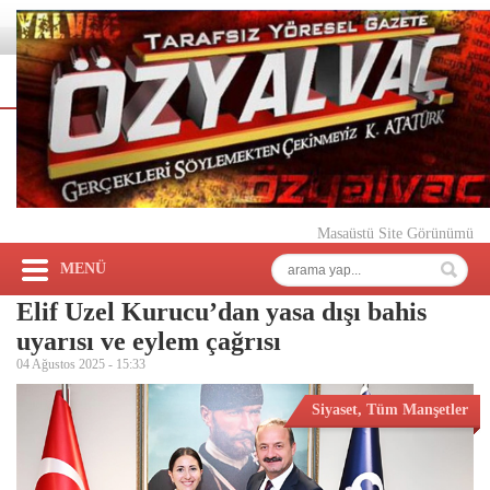
Masaüstü Site Görünümü
MENÜ
Elif Uzel Kurucu’dan yasa dışı bahis
uyarısı ve eylem çağrısı
04 Ağustos 2025 -
15:33
Siyaset
,
Tüm Manşetler