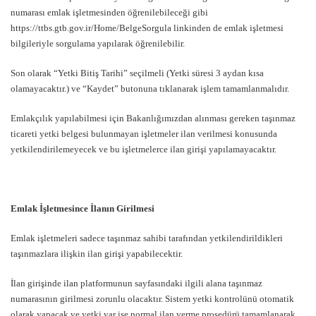
numarası emlak işletmesinden öğrenilebileceği gibi
https://ttbs.gtb.gov.ir/Home/BelgeSorgula
linkinden de emlak işletmesi
bilgileriyle sorgulama yapılarak öğrenilebilir.
Son olarak “Yetki Bitiş Tarihi” seçilmeli (Yetki süresi 3 aydan kısa
olamayacaktır.) ve “Kaydet” butonuna tıklanarak işlem tamamlanmalıdır.
Emlakçılık yapılabilmesi için Bakanlığımızdan alınması gereken taşınmaz
ticareti yetki belgesi bulunmayan işletmeler ilan verilmesi konusunda
yetkilendirilemeyecek ve bu işletmelerce ilan girişi yapılamayacaktır.
Emlak İşletmesince İlanın Girilmesi
Emlak işletmeleri sadece taşınmaz sahibi tarafından yetkilendirildikleri
taşınmazlara ilişkin ilan girişi yapabilecektir.
İlan girişinde ilan platformunun sayfasındaki ilgili alana taşınmaz
numarasının girilmesi zorunlu olacaktır. Sistem yetki kontrolünü otomatik
olarak yapacak ve yetki var ise normal ilan verme prosedürü tamamlanarak