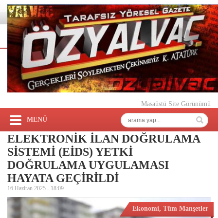
Masaüstü Site Görünümü
MENÜ
ELEKTRONİK İLAN DOĞRULAMA
SİSTEMİ (EİDS) YETKİ
DOĞRULAMA UYGULAMASI
HAYATA GEÇİRİLDİ
16 Haziran 2025 -
18:09
Ekonomi
,
Tüm Manşetler