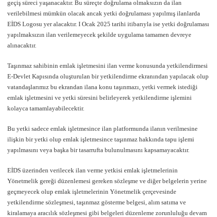
geçiş süreci yaşanacaktır. Bu süreçte doğrulama olmaksızın da ilan
verilebilmesi mümkün olacak ancak yetki doğrulaması yapılmış ilanlarda
EİDS Logosu yer alacaktır. I Ocak 2025 tarihi itibarıyla ise yetki doğrulaması
yapılmaksızın ilan verilemeyecek şekilde uygulama tamamen devreye
alınacaktır.
Taşınmaz sahibinin emlak işletmesini ilan verme konusunda yetkilendirmesi
E-Devlet Kapısında oluşturulan bir yetkilendirme ekranından yapılacak olup
vatandaşlarımız bu ekrandan ilana konu taşınmazı, yetki vermek istediği
emlak işletmesini ve yetki süresini belirleyerek yetkilendirme işlemini
kolayca tamamlayabilecektir.
Bu yetki sadece emlak işletmesince ilan platformunda ilanın verilmesine
ilişkin bir yetki olup emlak işletmesince taşınmaz hakkında tapu işlemi
yapılmasını veya başka bir tasarrufta bulunulmasını kapsamayacaktır.
EİDS üzerinden verilecek ilan verme yetkisi emlak işletmelerinin
Yönetmelik gereği düzenlemesi gereken sözleşme ve diğer belgelerin yerine
geçmeyecek olup emlak işletmelerinin Yönetmelik çerçevesinde
yetkilendirme sözleşmesi, taşınmaz gösterme belgesi, alım satıma ve
kiralamaya aracılık sözleşmesi gibi belgeleri düzenleme zorunluluğu devam