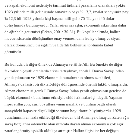
ve kapalı ekonomi nedeniyle tarımsal ürünleri pazarlama olanakları yoktu.
1923 yılında milli gelir içinde sanayinin payı % 13,2, imalat sanayiinin payı
% 12,3 idi. 1923 yılında kişi başına milli gelir 75 TL, yani 45 dolar
dolaylarında bulunuyordu. Yıllar süren savaşlar, ekonomik sıkıntıları daha
da ağır hale getirmişti (Erkan, 2001: 30-31). Bu koşullar altında, halkın
mevcut sistemin dönüşümüne onay vermesi daha kolay olmuş ve siyasi
olarak dönüşümcü bir eğilim ve liderlik beklentisi toplumda kabul
görmüştür.
Bu konuda bir diğer örnek de Almanya ve Hitler’dir. Bu örnekte de diğer
faktörlerin çeşitli oranlarda etkisi tartışılmaz, ancak I. Dünya Savaşı’ndan
yenik çıkmanın ve 1929 ekonomik bunalımının olumsuz etkileri,
Almanya’da faşist bir diktatörlüğe dönüşmesinde önemli faktör olmuşlardır.
Alman ekonomisi gerek I. Dünya Savaşı’ndan yenik çıkmasının gerekse de
büyük ekonomik bunalımın etkisiyle ciddi sıkıntılar içindeydi. Yaşanan
hiper enflasyon, aşırı boyutlara varan işsizlik ve bunlara bağlı olarak
sanayideki kapasite düşüklüğü sorunun boyutlarını büyütüyordu. 1929
bunalımının en fazla etkilediği ülkelerden biri Almanya olmuştur. Zaten ağır
savaş borçlarını ödemekte olan ihracata dayalı alman ekonomisi çok ağır
zararlar görmüş, işsizlik oldukça artmıştır. Halkın ilgisi ise her değişen