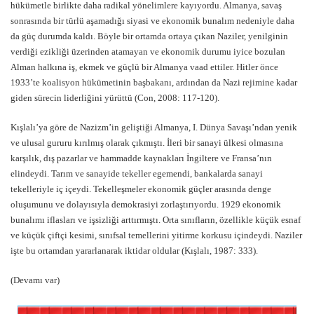
hükümetle birlikte daha radikal yönelimlere kayıyordu. Almanya, savaş
sonrasında bir türlü aşamadığı siyasi ve ekonomik bunalım nedeniyle daha
da güç durumda kaldı. Böyle bir ortamda ortaya çıkan Naziler, yenilginin
verdiği ezikliği üzerinden atamayan ve ekonomik durumu iyice bozulan
Alman halkına iş, ekmek ve güçlü bir Almanya vaad ettiler. Hitler önce
1933’te koalisyon hükümetinin başbakanı, ardından da Nazi rejimine kadar
giden sürecin liderliğini yürüttü (Con, 2008: 117-120).
Kışlalı’ya göre de Nazizm’in geliştiği Almanya, I. Dünya Savaşı’ndan yenik
ve ulusal gururu kırılmış olarak çıkmıştı. İleri bir sanayi ülkesi olmasına
karşılık, dış pazarlar ve hammadde kaynakları İngiltere ve Fransa’nın
elindeydi. Tarım ve sanayide tekeller egemendi, bankalarda sanayi
tekelleriyle iç içeydi. Tekelleşmeler ekonomik güçler arasında denge
oluşumunu ve dolayısıyla demokrasiyi zorlaştırıyordu. 1929 ekonomik
bunalımı iflasları ve işsizliği arttırmıştı. Orta sınıfların, özellikle küçük esnaf
ve küçük çiftçi kesimi, sınıfsal temellerini yitirme korkusu içindeydi. Naziler
işte bu ortamdan yararlanarak iktidar oldular (Kışlalı, 1987: 333).
(Devamı var)