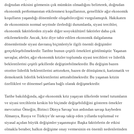
doğrudan etkisini görmenin çok mümkün olmadığını belirterek, doğrudan
ekonomik performanstan etkilenmesi koşullarının, genellikle ağır ekonomik
koşulların yaşandığı dönemlerde oluşabileceğini vurgulamıştık. Hakikaten
de ekonominin normal seyrinde ilerlediği durumlarda, siyasi tercihler,
ekonomik faktörlerden ziyade diğer sosyokültürel faktörler daha çok
etkilemektedir. Ancak, kriz diye tabir edilen ekonomik dalgalanma
dönemlerinde siyasi davranış biçimleriyle ilgili önemli değişimler
gerçekleşebilmektedir. Tarihte bunun çeşitli örnekleri görülmüştür. Yaşanan
savaşlar, afetler, ağır ekonomik krizler toplumda siyasi tercihleri ve liderlik
beklentilerini çeşitli şekillerde değiştirebilmektedir. Bu değişim bazen
otoriter liderlik beklentilerini arttırırken, bazen de dönüşümcü, karizmatik ve
demokratik liderlik beklentilerini arttırabilmektedir. Bu yaşanan krizin
özellikleri ve dönemsel şartlara bağlı olarak değişmektedir.
Tarihe bakıldığında, ağır ekonomik kriz yaşayan ülkelerde temel tutumların
ve siyasi tercihlerin keskin bir biçimde değişebildiğini gösteren örnekler
mevcuttur. Örneğin, Birinci Dünya Savaşı’nın ardından savaşı kaybeden
Almanya, Rusya ve Türkiye’de savaşı takip eden yıllarda toplumsal ve
siyasal açıdan büyük değişimler yaşanmıştır. Başka faktörlerin de etkisi
olmakla beraber, halkın değişime onay vermesinin en önemli nedenlerinden