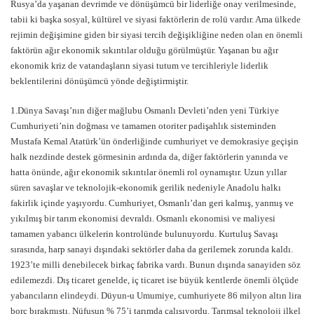
Rusya’da yaşanan devrimde ve dönüşümcü bir liderliğe onay verilmesinde,
tabii ki başka sosyal, kültürel ve siyasi faktörlerin de rolü vardır. Ama ülkede
rejimin değişimine giden bir siyasi tercih değişikliğine neden olan en önemli
faktörün ağır ekonomik sıkıntılar olduğu görülmüştür. Yaşanan bu ağır
ekonomik kriz de vatandaşların siyasi tutum ve tercihleriyle liderlik
beklentilerini dönüşümcü yönde değiştirmiştir.
1.Dünya Savaşı’nın diğer mağlubu Osmanlı Devleti’nden yeni Türkiye
Cumhuriyeti’nin doğması ve tamamen otoriter padişahlık sisteminden
Mustafa Kemal Atatürk’ün önderliğinde cumhuriyet ve demokrasiye geçişin
halk nezdinde destek görmesinin ardında da, diğer faktörlerin yanında ve
hatta önünde, ağır ekonomik sıkıntılar önemli rol oynamıştır. Uzun yıllar
süren savaşlar ve teknolojik-ekonomik gerilik nedeniyle Anadolu halkı
fakirlik içinde yaşıyordu. Cumhuriyet, Osmanlı’dan geri kalmış, yanmış ve
yıkılmış bir tarım ekonomisi devraldı. Osmanlı ekonomisi ve maliyesi
tamamen yabancı ülkelerin kontrolünde bulunuyordu. Kurtuluş Savaşı
sırasında, harp sanayi dışındaki sektörler daha da gerilemek zorunda kaldı.
1923’te milli denebilecek birkaç fabrika vardı. Bunun dışında sanayiden söz
edilemezdi. Dış ticaret genelde, iç ticaret ise büyük kentlerde önemli ölçüde
yabancıların elindeydi. Düyun-u Umumiye, cumhuriyete 86 milyon altın lira
borç bırakmıştı. Nüfusun % 75’i tarımda çalışıyordu. Tarımsal teknoloji ilkel