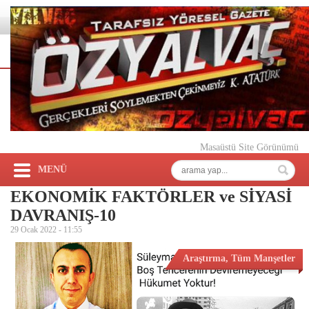
Masaüstü Site Görünümü
MENÜ
EKONOMİK FAKTÖRLER ve SİYASİ
DAVRANIŞ-10
29 Ocak 2022 -
11:55
Araştırma
,
Tüm Manşetler