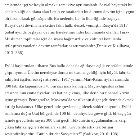
aralarında işçi ve köylü olmak üzere ikiye ayrılmışlardı. Sosyal hayattaki bu
adaletsizliği ön plana alan Lenin ve taraftarları bu durumu devrim için uygun
bir fırsat olarak görmüşlerdir. Bu nedenle, Lenin liderliğinde başlayan
Rusya’daki devrim hareketine fakir halk, destek vermiştir. Rusya’da 1917
Şubat ayında başlayan devrim hareketinin lider konumunda olanlar, Türk-
Müslüman toplumlar için de siyasi bağımsızlık ve kültürel konularda
iyileştirici vaatlerle devrim taraftarlarını artırmışlardır (Deniz ve Kızılkaya,
2015: 338).
Eylül başlarından itibaren Rus halkı daha da ağırlaşan açlık ve sefalet içinde
çırpınıyordu. Üretim neredeyse durma noktasına geldiği için büyük fabrika
sahipleri işçileri sokağa atıyordu. 1917 yılının Mart-Kasım ayları arasında
800 fabrika kapanınca 170 bin işçi işsiz kalmıştı. Mayıs- Ağustos ayları
arasında tüm emtia fiyatları iki katına çıkmış, ülke derin bir finansal krizin
içine girmişti. Petrograd’ta, Moskova’da ve ülkenin diğer şehirlerinde ekmek
kıtlığı başlamıştı. Ülke genelinde grevler de giderek şiddetleniyordu, Eylül
sonlarına doğru Ural bölgesinde 100 bin demiryolcu greve gitti, birkaç gün
içinde grevcilerin sayısı 300 bini geçti. Hükümetin uygulamalarına karşı
çıkan fabrika işçileri de onlara katıldı. Grevlerde artık tek bir şiar
seslendiriliyordu: “Bütün iktidar Sovyetlere!” (Sadıkov, 2010: 108).