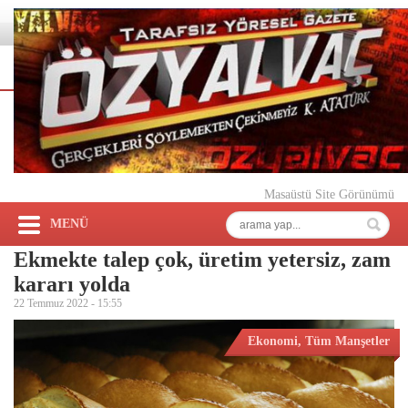
Masaüstü Site Görünümü
MENÜ
Ekmekte talep çok, üretim yetersiz, zam
kararı yolda
22 Temmuz 2022 -
15:55
Ekonomi
,
Tüm Manşetler