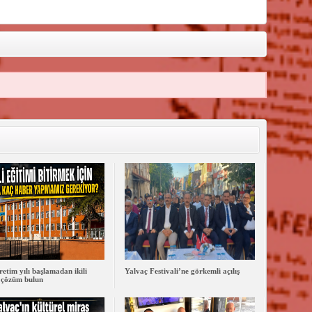
retim yılı başlamadan ikili
Yalvaç Festivali’ne görkemli açılış
 çözüm bulun