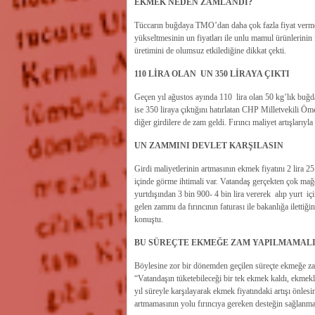
EKMEK NEDEN ZAMLANDI?
Tüccarın buğdaya TMO’dan daha çok fazla fiyat vermesi
yükseltmesinin un fiyatları ile unlu mamul ürünlerin
üretimini de olumsuz etkilediğine dikkat çekti.
110 LİRA OLAN UN 350 LİRAYA ÇIKTI
Geçen yıl ağustos ayında 110 lira olan 50 kg’lık buğda
ise 350 liraya çıktığını hatırlatan CHP Milletvekili 
diğer girdilere de zam geldi. Fırıncı maliyet artışlarıy
UN ZAMMINI DEVLET KARŞILASIN
Girdi maliyetlerinin artmasının ekmek fiyatını 2 lira 2
içinde görme ihtimali var. Vatandaş gerçekten çok mağ
yurtdışından 3 bin 900- 4 bin lira vererek alıp yurt iç
gelen zammı da fırıncının faturası ile bakanlığa iletti
konuştu.
BU SÜREÇTE EKMEĞE ZAM YAPILMAMAL
Böylesine zor bir dönemden geçilen süreçte ekmeğe z
“Vatandaşın tüketebileceği bir tek ekmek kaldı, ekmek
yıl süreyle karşılayarak ekmek fiyatındaki artışı önle
artmamasının yolu fırıncıya gereken desteğin sağlanmas