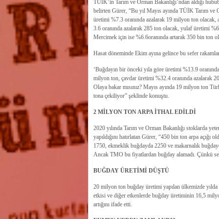
TÜİK’in Tarım ve Orman Bakanlığı’ndan aldığı hububat 
belirten Gürer, “Bu yıl Mayıs ayında TÜİK Tarım ve Or
üretimi %7.3 oranında azalarak 19 milyon ton olacak, 
3.6 oranında azalarak 285 ton olacak, yulaf üretimi %6
Mercimek için ise %6.6oranında artarak 350 bin ton ola
Hasat döneminde Ekim ayına gelince bu sefer rakamları
‘Buğdayın bir önceki yıla göre üretimi %13.9 oranında
milyon ton, çavdar üretimi %32.4 oranında azalarak 200
Olaya bakar mısınız? Mayıs ayında 19 milyon ton Türk
tona çekiliyor” şeklinde konuştu.
2 MİLYON TON ARPA İTHAL EDİLDİ
2020 yılında Tarım ve Orman Bakanlığı stoklarda yeter
yapıldığını hatırlatan Gürer, “450 bin ton arpa açığı 
1750, ekmeklik buğdayda 2250 ve makarnalık buğdayda 2
Ancak TMO bu fiyatlardan buğday alamadı. Çünkü serb
BUĞDAY ÜRETİMİ DÜŞTÜ
20 milyon ton buğday üretimi yapılan ülkemizde yılda o
etkisi ve diğer etkenlerde buğday üretiminin 16,5 mily
artığını ifade etti.