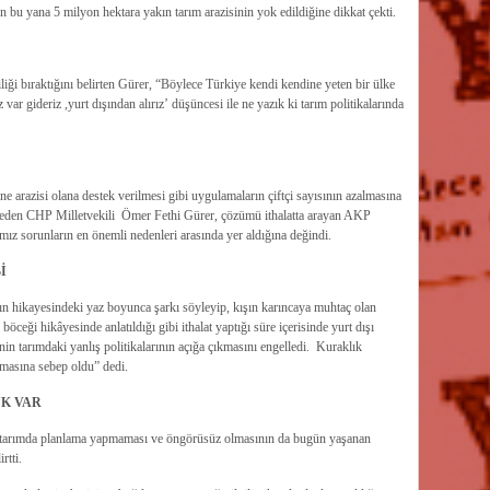
bu yana 5 milyon hektara yakın tarım arazisinin yok edildiğine dikkat çekti.
liği bıraktığını belirten Gürer, “Böylece Türkiye kendi kendine yeten bir ülke
 var gideriz ,yurt dışından alırız’ düşüncesi ile ne yazık ki tarım politikalarında
e arazisi olana destek verilmesi gibi uygulamaların çiftçi sayısının azalmasına
e eden CHP Milletvekili Ömer Fethi Gürer, çözümü ithalatta arayan AKP
ız sorunların en önemli nedenleri arasında yer aldığına değindi.
Bİ
nın hikayesindeki yaz boyunca şarkı söyleyip, kışın karıncaya muhtaç olan
ceği hikâyesinde anlatıldığı gibi ithalat yaptığı süre içerisinde yurt dışı
in tarımdaki yanlış politikalarının açığa çıkmasını engelledi. Kuraklık
kmasına sebep oldu” dedi.
K VAR
 tarımda planlama yapmaması ve öngörüsüz olmasının da bugün yaşanan
rtti.