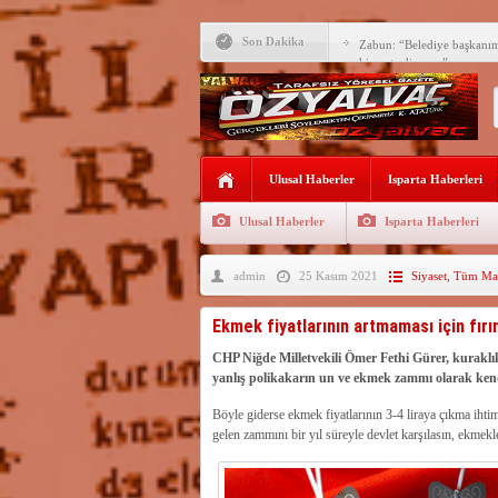
Son Dakika
Zabun: “Belediye başkanı
hizmet ediyoruz”
Yeni öğretim yılı başlamad
Yalvaç Festivali’ne görkeml
Yalvaç’ta şimdi de Adliye 
Ulusal Haberler
Isparta Haberleri
Bir zamanlar Yalvaç, Ünlü
Sahipti
Ulusal Haberler
Isparta Haberleri
Bilgiç, Yalvaç’taki köşesin
admin
25 Kasım 2021
Siyaset
,
Tüm Man
Tunçbilek: “Ekmek Zammın
Hükümettir”
Süreyya Sadi Bilgiç’ten Ba
Ekmek fiyatlarının artmaması için fır
Festivalde sünnet şöleni ger
CHP Niğde Milletvekili Ömer Fethi Gürer, kurakl
yanlış polikakarın un ve ekmek zammı olarak kendi
Arıcılara 3 yılda 1900 kova
Böyle giderse ekmek fiyatlarının 3-4 liraya çıkma iht
gelen zammını bir yıl süreyle devlet karşılasın, ekmekl