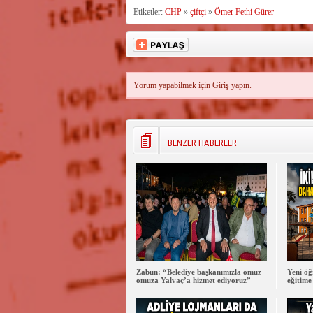
Etiketler:
CHP
»
çiftçi
»
Ömer Fethi Gürer
Yorum yapabilmek için
Giriş
yapın.
BENZER HABERLER
Zabun: “Belediye başkanımızla omuz
Yeni öğ
omuza Yalvaç’a hizmet ediyoruz”
eğitime