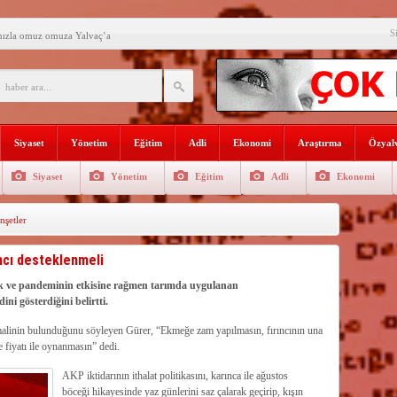
S
mızla omuz omuza Yalvaç’a
an ikili eğitime çözüm bulun
i açılış
Lojmanları yıkılıyor
Siyaset
Yönetim
Eğitim
Adli
Ekonomi
Araştırma
Özyalv
 Türk Ressamları Koleksiyonuna
Siyaset
Yönetim
Eğitim
Adli
Ekonomi
den siyasete mesaj verdi
şetler
ın Sorumlusu Fırıncı Değil,
şkan Kodal’a ziyaret
ıncı desteklenmeli
çekleştirildi
ık ve pandeminin etkisine rağmen tarımda uygulanan
ni gösterdiğini belirtti.
n dağıtıldı
imalinin bulunduğunu söyleyen Gürer, “Ekmeğe zam yapılmasın, fırıncının una
e fiyatı ile oynanmasın” dedi.
AKP iktidarının ithalat politikasını, karınca ile ağustos
böceği hikayesinde yaz günlerini saz çalarak geçirip, kışın