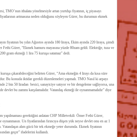
, TMO’nun ithalata yönelmesiyle artan yurtdışı fiyatının, iç piyasayı
in fiyatlarının artmasına neden olduğunu söyleyen Gürer, bu durumun ekmek
yın fiyatının bu yılın Ağustos ayında 180 liraya, Ekim ayında 220 liraya, şimdi
Ömer Fethi Gürer, “Ekmek hamuru mayasına yüzde 80zam geldi. Elektriğe, tuza ve
la 200 gram ekmeği 1 lira 75 kuruşa satamaz” dedi.
5 kuruşa çıkarabileceğini belirten Gürer, “Ama ekmeğin 4 lirayı da kısa süre
dur. Bu konuda iktidar gerekli düzenlemeleri yapmalı. TMO Nasıl ki arpayı
inde 2 bin 50 liradan besici, sanayiciye satıyor ve bir dengeleme sağlıyorsa, una
ğinde devlet bu zammı karşılamalıdır. Vatandaş ekmeği ile oynanmamalıdır” diye
I
am yapılmaması gerektiğini anlatan CHP Milletvekili Ömer Fethi Gürer,
le oynanmasın. Un fiyatlarından fırıncıya düşen yük neyse devlet onu en az 1
sin. Vatandaşın alım gücü bir tek ekmeğe yeter durumda. Ekmek fiyatının
ından geçer” ifadelerini kullandı.