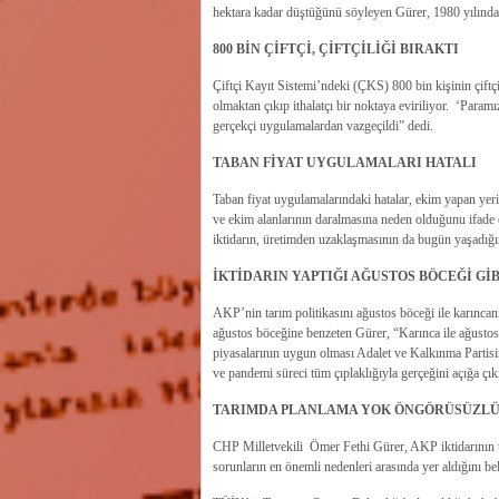
hektara kadar düştüğünü söyleyen Gürer, 1980 yılından 
800 BİN ÇİFTÇİ, ÇİFTÇİLİĞİ BIRAKTI
Çiftçi Kayıt Sistemi’ndeki (ÇKS) 800 bin kişinin çiftçi
olmaktan çıkıp ithalatçı bir noktaya eviriliyor. ‘Paramız
gerçekçi uygulamalardan vazgeçildi” dedi.
TABAN FİYAT UYGULAMALARI HATALI
Taban fiyat uygulamalarındaki hatalar, ekim yapan yerin
ve ekim alanlarının daralmasına neden olduğunu ifad
iktidarın, üretimden uzaklaşmasının da bugün yaşadığım
İKTİDARIN YAPTIĞI AĞUSTOS BÖCEĞİ Gİ
AKP’nin tarım politikasını ağustos böceği ile karınca
ağustos böceğine benzeten Gürer, “Karınca ile ağustos bö
piyasalarının uygun olması Adalet ve Kalkınma Partisin
ve pandemi süreci tüm çıplaklığıyla gerçeğini açığa çı
TARIMDA PLANLAMA YOK ÖNGÖRÜSÜZLÜ
CHP Milletvekili Ömer Fethi Gürer, AKP iktidarının
sorunların en önemli nedenleri arasında yer aldığını beli