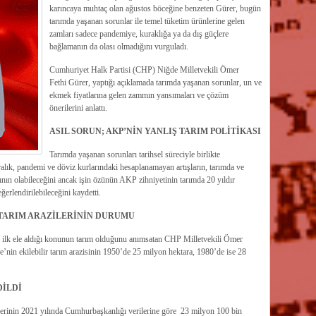
karıncaya muhtaç olan ağustos böceğine benzeten Gürer, bugün
tarımda yaşanan sorunlar ile temel tüketim ürünlerine gelen
zamları sadece pandemiye, kuraklığa ya da dış güçlere
bağlamanın da olası olmadığını vurguladı.
Cumhuriyet Halk Partisi (CHP) Niğde Milletvekili Ömer
Fethi Gürer, yaptığı açıklamada tarımda yaşanan sorunlar, un ve
ekmek fiyatlarına gelen zammın yansımaları ve çözüm
önerilerini anlattı.
ASIL SORUN; AKP’NİN YANLIŞ TARIM POLİTİKASI
Tarımda yaşanan sorunları tarihsel süreciyle birlikte
lık, pandemi ve döviz kurlarındaki hesaplanamayan artışların, tarımda ve
rının olabileceğini ancak işin özünün AKP zihniyetinin tarımda 20 yıldır
erlendirilebileceğini kaydetti.
TARIM ARAZİLERİNİN DURUMU
 ilk ele aldığı konunun tarım olduğunu anımsatan CHP Milletvekili Ömer
’nin ekilebilir tarım arazisinin 1950’de 25 milyon hektara, 1980’de ise 28
DİLDİ
ilerinin 2021 yılında Cumhurbaşkanlığı verilerine göre 23 milyon 100 bin