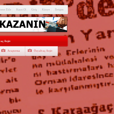
itene Ekle
Kayıt Ol
Giriş
Künye
İletişim
aç Arşiv
Araştırma
Özyalvaç Arşiv