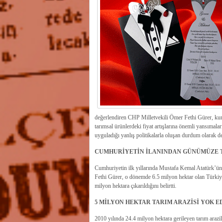
değerlendiren CHP Milletvekili Ömer Fethi Gürer, kura
tarımsal ürünlerdeki fiyat artışlarına önemli yansımala
uyguladığı yanlış politikalarla oluşan durdum olarak değ
CUMHURİYETİN İLANINDAN GÜNÜMÜZE 
Cumhuriyetin ilk yıllarında Mustafa Kemal Atatürk’ün
Fethi Gürer, o dönemde 6.5 milyon hektar olan Türkiye
milyon hektara çıkarıldığını belirtti.
5 MİLYON HEKTAR TARIM ARAZİSİ YOK E
2010 yılında 24.4 milyon hektara gerileyen tarım araz