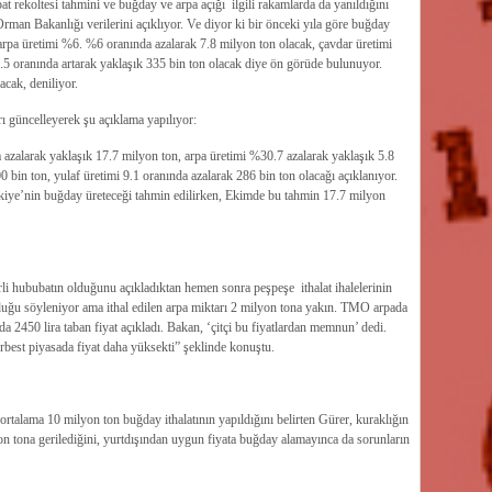
rekoltesi tahmini ve buğday ve arpa açığı ilgili rakamlarda da yanıldığını
man Bakanlığı verilerini açıklıyor. Ve diyor ki bir önceki yıla göre buğday
arpa üretimi %6. %6 oranında azalarak 7.8 milyon ton olacak, çavdar üretimi
.5 oranında artarak yaklaşık 335 bin ton olacak diye ön görüde bulunuyor.
cak, deniliyor.
 güncelleyerek şu açıklama yapılıyor:
 azalarak yaklaşık 17.7 milyon ton, arpa üretimi %30.7 azalarak yaklaşık 5.8
 bin ton, yulaf üretimi 9.1 oranında azalarak 286 bin ton olacağı açıklanıyor.
iye’nin buğday üreteceği tahmin edilirken, Ekimde bu tahmin 17.7 milyon
li hububatın olduğunu açıkladıktan hemen sonra peşpeşe ithalat ihalelerinin
olduğu söyleniyor ama ithal edilen arpa miktarı 2 milyon tona yakın. TMO arpada
450 lira taban fiyat açıkladı. Bakan, ‘çitçi bu fiyatlardan memnun’ dedi.
est piyasada fiyat daha yüksekti” şeklinde konuştu.
rtalama 10 milyon ton buğday ithalatının yapıldığını belirten Gürer, kuraklığın
on tona gerilediğini, yurtdışından uygun fiyata buğday alamayınca da sorunların