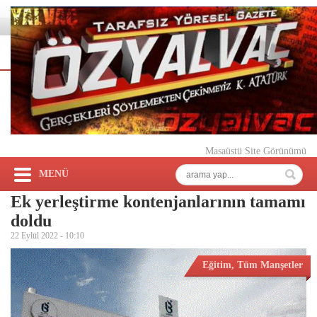
Masaüstü Site Görünümü
MENÜ
Ek yerleştirme kontenjanlarının tamamı
doldu
22 Eylül 2022 -
10:10
Eğitim
,
Tüm Manşetler