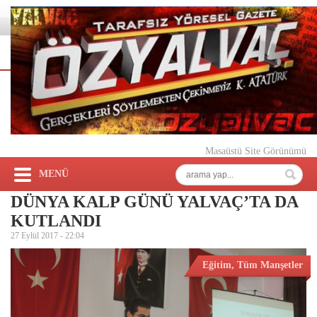
Masaüstü Site Görünümü
MENÜ
DÜNYA KALP GÜNÜ YALVAÇ’TA DA
KUTLANDI
27 Eylül 2017 -
22:04
Eğitim
,
Tüm Manşetler