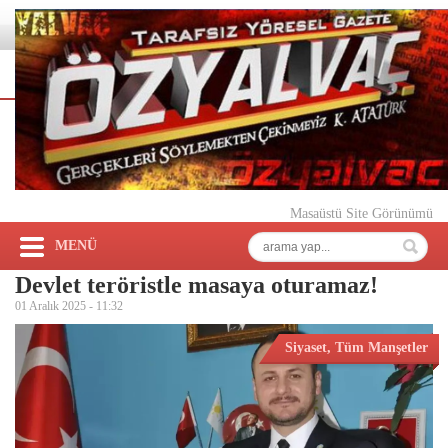
Masaüstü Site Görünümü
MENÜ
Devlet teröristle masaya oturamaz!
01 Aralık 2025 -
11:32
Siyaset
,
Tüm Manşetler