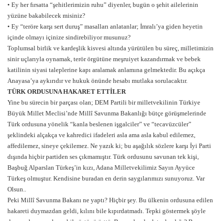
• Ey her fırsatta “şehitlerimizin ruhu” diyenler, bugün o şehit ailelerinin
yüzüne bakabilecek misiniz?
• Ey “teröre karşı sert duruş” masalları anlatanlar; İmralı’ya giden heyetin
içinde olmayı içinize sindirebiliyor musunuz?
Toplumsal birlik ve kardeşlik kisvesi altında yürütülen bu süreç, milletimizin
sinir uçlarıyla oynamak, terör örgütüne meşruiyet kazandırmak ve bebek
katilinin siyasi taleplerine kapı aralamak anlamına gelmektedir. Bu açıkça
Anayasa’ya aykırıdır ve hukuk önünde hesabı mutlaka sorulacaktır.
TÜRK ORDUSUNA HAKARET ETTİLER
Yine bu sürecin bir parçası olan; DEM Partili bir milletvekilinin Türkiye
Büyük Millet Meclisi’nde Millî Savunma Bakanlığı bütçe görüşmelerinde
Türk ordusuna yönelik “kanla beslenen işgalciler” ve “tecavüzcüler”
şeklindeki alçakça ve kahredici ifadeleri asla ama asla kabul edilemez,
affedilemez, sineye çekilemez. Ne yazık ki; bu aşağılık sözlere karşı İyi Parti
dışında hiçbir partiden ses çıkmamıştır. Türk ordusunu savunan tek kişi,
Başbuğ Alparslan Türkeş’in kızı, Adana Milletvekilimiz Sayın Ayyüce
Türkeş olmuştur. Kendisine buradan en derin saygılarımızı sunuyoruz. Var
Olsun..
Peki Millî Savunma Bakanı ne yaptı? Hiçbir şey. Bu ülkenin ordusuna edilen
hakareti duymazdan geldi, kılını bile kıpırdatmadı. Tepki göstermek şöyle