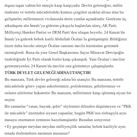
dışına taşan vahim bir süreçle karşı karşıyadır. Devlet geleneğini, millet
iradesini ve terörle mücadeledeki kırmızı çizgileri ayaklar altına alan bu
gelişmeler, milletimizin vicdanında derin yaralar açmaktadır. Gerekirse üç
arkadaşımı alır İmralı’ya giderim çıkışıyla başlatılan süreç, AK Parti,
Milliyetçi Hareket Partisi ve DEM Parti’den oluşan heyetle, 24 Kasım’da
İmralı’ya giderek bebek katili Abdullah Öcalan’la görüşmüştür. Bildiğiniz
üzere daha önceki süreçte Öcalan canisini meclis kürsüsüne getirmek
istemişlerdi. Buna da yine Genel Başkanımız Sayın Müsavat Dervişoğlu
önderliğinde İyi Parti olarak bizler karşı çıkmıştık. Yani Öcalan’ı meclise
getiremeyenler, 24 Kasım’da meclisi ona götürmeye çalışmışlardır.
TÜRK DEVLET GELENEĞİ ADINA UTANÇTIR!
Bu manzara, Türk devlet geleneği adına bir utançtır. Bu manzara, terörle
mücadelede görev yapan askerlerimize, polislerimize, şehitlerimize ve
onların ailelerine hakarettir. Bu manzara, milletimize karşı işlenmiş siyasi bir
suçtur.
Bir zamanlar “vatan, bayrak, şehit” söylemini dilinden düşürmeyen ve “PKK
ile mücadele” üzerinden siyaset yapanlar; bugün PKK’nın elebaşıyla aynı
masaya oturmanın zeminini hazırlamışlardır. Buradan soruyoruz:
• Ey geçmişte meydan meydan milliyetçilik satanlar, bebek katiliyle aynı
rotada ilerlemekten memnun musunuz?