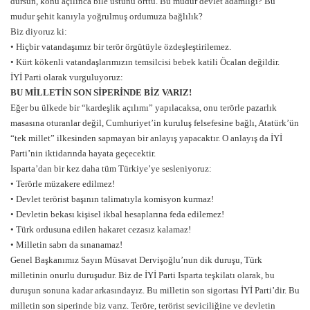
dursun, konu açılınca bile üstünü örttü. Bu mudur devlet adamlığı? Bu
mudur şehit kanıyla yoğrulmuş ordumuza bağlılık?
Biz diyoruz ki:
• Hiçbir vatandaşımız bir terör örgütüyle özdeşleştirilemez.
• Kürt kökenli vatandaşlarımızın temsilcisi bebek katili Öcalan değildir.
İYİ Parti olarak vurguluyoruz:
BU MİLLETİN SON SİPERİNDE BİZ VARIZ!
Eğer bu ülkede bir “kardeşlik açılımı” yapılacaksa, onu terörle pazarlık
masasına oturanlar değil, Cumhuriyet’in kuruluş felsefesine bağlı, Atatürk’ün
“tek millet” ilkesinden sapmayan bir anlayış yapacaktır. O anlayış da İYİ
Parti’nin iktidarında hayata geçecektir.
Isparta’dan bir kez daha tüm Türkiye’ye sesleniyoruz:
• Terörle müzakere edilmez!
• Devlet terörist başının talimatıyla komisyon kurmaz!
• Devletin bekası kişisel ikbal hesaplarına feda edilemez!
• Türk ordusuna edilen hakaret cezasız kalamaz!
• Milletin sabrı da sınanamaz!
Genel Başkanımız Sayın Müsavat Dervişoğlu’nun dik duruşu, Türk
milletinin onurlu duruşudur. Biz de İYİ Parti Isparta teşkilatı olarak, bu
duruşun sonuna kadar arkasındayız. Bu milletin son sigortası İYİ Parti’dir. Bu
milletin son siperinde biz varız. Teröre, terörist seviciliğine ve devletin