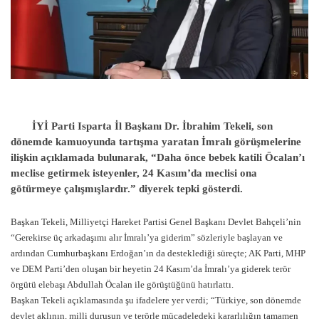
İYİ Parti Isparta İl Başkanı Dr. İbrahim Tekeli, son
dönemde kamuoyunda tartışma yaratan İmralı görüşmelerine
ilişkin açıklamada bulunarak, “Daha önce bebek katili Öcalan’ı
meclise getirmek isteyenler, 24 Kasım’da meclisi ona
götürmeye çalışmışlardır.” diyerek tepki gösterdi.
Başkan Tekeli, Milliyetçi Hareket Partisi Genel Başkanı Devlet Bahçeli’nin
“Gerekirse üç arkadaşımı alır İmralı’ya giderim” sözleriyle başlayan ve
ardından Cumhurbaşkanı Erdoğan’ın da desteklediği süreçte; AK Parti, MHP
ve DEM Parti’den oluşan bir heyetin 24 Kasım’da İmralı’ya giderek terör
örgütü elebaşı Abdullah Öcalan ile görüştüğünü hatırlattı.
Başkan Tekeli açıklamasında şu ifadelere yer verdi; “Türkiye, son dönemde
devlet aklının, milli duruşun ve terörle mücadeledeki kararlılığın tamamen