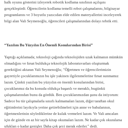
halk oyunu gösterini izleyerek robotik kodlama sınıfının açılışını
gerçekleştirdi. Öğrencilerin kodlama temelli robot çalışmalarını, bilgisayar
programlarını ve 3 boyutlu yazıcıdan elde edilen materyallerini inceleyerek
bilgi alan Vali Seymenoğlu, öğrencileri çalışmalarından dolayı tebrik etti.
“Yazılım Bu Yüzyılın En Önemli Konularından Birisi”
Yaptığı açıklamada; teknoloji çağında teknolojiden uzak kalmanın mümkün
olmadığını ve fırsat buldukça teknolojik laboratuvarları oluşturmak
gerektiğini aktaran Vali Seymenoğlu; “Öğretmen ve öğrencilerimizin
gayretiyle çocuklarımızın bu işle yakinen ilgilenmelerine fırsat sunmamız
lazım. Çünkü yazılım bu yüzyılın en önemli konularından birisi,
çocuklarımız da bu konuda oldukça başarılı ve meraklı, bugünkü
çalışmalarından bunu da gördük. Ben çocuklarımızdan şunu da istiyorum:
Sadece bu tür çalışmalarla sınırlı kalmamaları lazım, diğer taraftan okul
eğitimlerini layıkıyla yerine getirebilmeleri için anne ve babalarının,
öğretmenlerinin söylediklerine de kulak vermeleri lazım. Ve Vali amcaları
için de günde en az bir sayfa kitap okumaları lazım. Ne kadar çok okuralarsa
ufukları o kadar genişler. Daha çok şeyi merak ederler.” dedi.