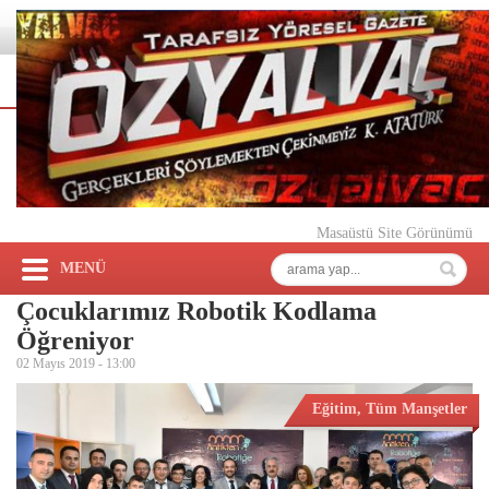
Masaüstü Site Görünümü
MENÜ
Çocuklarımız Robotik Kodlama
Öğreniyor
02 Mayıs 2019 -
13:00
Eğitim
,
Tüm Manşetler