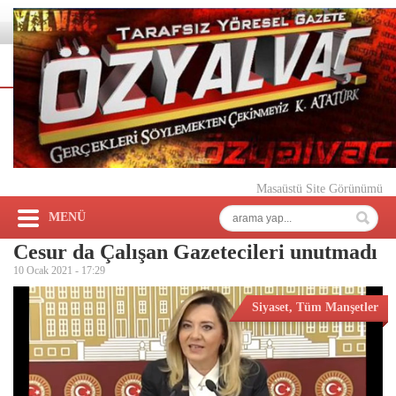
Masaüstü Site Görünümü
MENÜ
Cesur da Çalışan Gazetecileri unutmadı
10 Ocak 2021 -
17:29
Siyaset
,
Tüm Manşetler