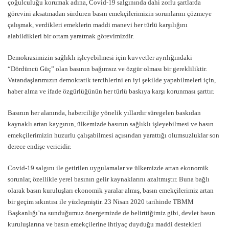
çoğulculuğu korumak adına, Covid-19 salgınında dahi zorlu şartlarda
görevini aksatmadan sürdüren basın emekçilerimizin sorunlarını çözmeye
çalışmak, verdikleri emeklerin maddi manevi her türlü karşılığını
alabildikleri bir ortam yaratmak görevimizdir.
Demokrasimizin sağlıklı işleyebilmesi için kuvvetler ayrılığındaki
“Dördüncü Güç” olan basının bağımsız ve özgür olması bir gerekliliktir.
Vatandaşlarımızın demokratik tercihlerini en iyi şekilde yapabilmeleri için,
haber alma ve ifade özgürlüğünün her türlü baskıya karşı korunması şarttır.
Basının her alanında, haberciliğe yönelik yıllardır süregelen baskıdan
kaynaklı artan kaygının, ülkemizde basının sağlıklı işleyebilmesi ve basın
emekçilerimizin huzurlu çalışabilmesi açısından yarattığı olumsuzluklar son
derece endişe vericidir.
Covid-19 salgını ile getirilen uygulamalar ve ülkemizde artan ekonomik
sorunlar, özellikle yerel basının gelir kaynaklarını azaltmıştır. Buna bağlı
olarak basın kuruluşları ekonomik yaralar almış, basın emekçilerimiz artan
bir geçim sıkıntısı ile yüzleşmiştir. 23 Nisan 2020 tarihinde TBMM
Başkanlığı’na sunduğumuz önergemizde de belirttiğimiz gibi, devlet basın
kuruluşlarına ve basın emekçilerine ihtiyaç duyduğu maddi destekleri