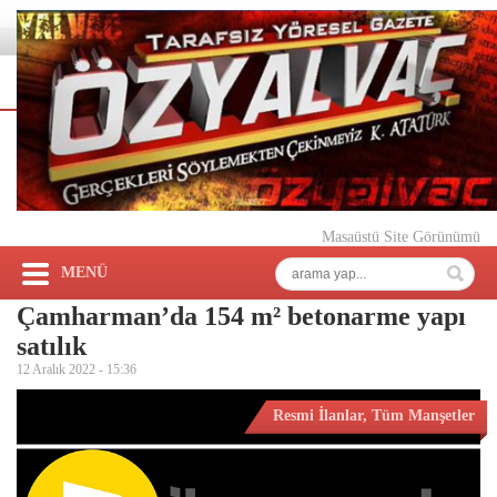
Masaüstü Site Görünümü
MENÜ
Çamharman’da 154 m² betonarme yapı
satılık
12 Aralık 2022 -
15:36
Resmi İlanlar
,
Tüm Manşetler