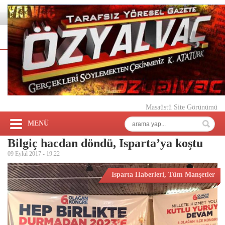
Masaüstü Site Görünümü
MENÜ
Bilgiç hacdan döndü, Isparta’ya koştu
09 Eylül 2017 -
19:22
Isparta Haberleri
,
Tüm Manşetler