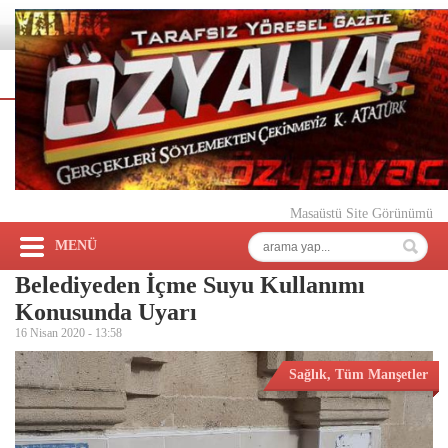
Masaüstü Site Görünümü
MENÜ
Belediyeden İçme Suyu Kullanımı
Konusunda Uyarı
16 Nisan 2020 -
13:58
Sağlık
,
Tüm Manşetler