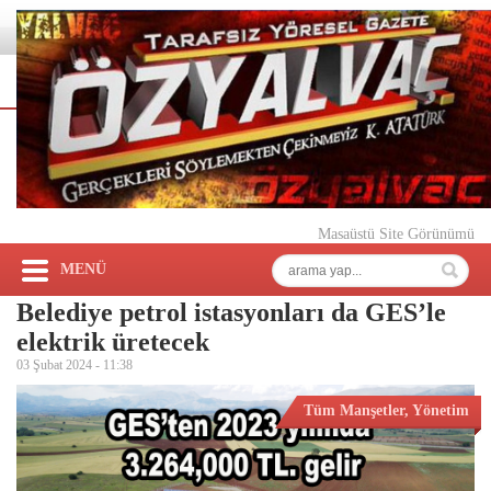
Masaüstü Site Görünümü
MENÜ
Belediye petrol istasyonları da GES’le
elektrik üretecek
03 Şubat 2024 -
11:38
Tüm Manşetler
,
Yönetim