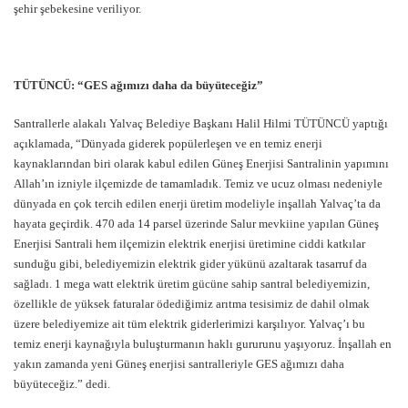
şehir şebekesine veriliyor.
TÜTÜNCÜ: “GES ağımızı daha da büyüteceğiz”
Santrallerle alakalı Yalvaç Belediye Başkanı Halil Hilmi TÜTÜNCÜ yaptığı
açıklamada, “Dünyada giderek popülerleşen ve en temiz enerji
kaynaklarından biri olarak kabul edilen Güneş Enerjisi Santralinin yapımını
Allah’ın izniyle ilçemizde de tamamladık. Temiz ve ucuz olması nedeniyle
dünyada en çok tercih edilen enerji üretim modeliyle inşallah Yalvaç’ta da
hayata geçirdik. 470 ada 14 parsel üzerinde Salur mevkiine yapılan Güneş
Enerjisi Santrali hem ilçemizin elektrik enerjisi üretimine ciddi katkılar
sunduğu gibi, belediyemizin elektrik gider yükünü azaltarak tasarruf da
sağladı. 1 mega watt elektrik üretim gücüne sahip santral belediyemizin,
özellikle de yüksek faturalar ödediğimiz arıtma tesisimiz de dahil olmak
üzere belediyemize ait tüm elektrik giderlerimizi karşılıyor. Yalvaç’ı bu
temiz enerji kaynağıyla buluşturmanın haklı gururunu yaşıyoruz. İnşallah en
yakın zamanda yeni Güneş enerjisi santralleriyle GES ağımızı daha
büyüteceğiz.” dedi.