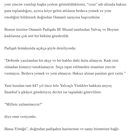
yere zincire vurulup başka yerlere götürüldüklerini, “ceza” adı altında haksız
para toplandığını, ayrıca köye gelen atlıların bedava yemek ve yem
istediğini bildirerek doğrudan Osmanlı sarayına başvurdular.
Bunun üzerine Osmanlı Padişahı III. Murad tarafından Yalvaç ve Hoyran
kadılarına çok sert bir hüküm gönderildi.
Padişah fermânında açıkça şöyle deniliyordu:
“Defterde yazılandan bir akçe ve bir habbe dahi fazla almayın. Kadı izni
olmadan kimseyi tutuklamayın. Suçu ispat edilmeden insanları zincire
vurmayın. Bedava yemek ve yem almayın. Haksız alınan paraları geri verin.”
Yani bundan tam 447 yıl önce bile Yalvaçlı Yörükler hakkını arıyor,
İstanbul’a şikâyet gönderiyor, devlet ise taşradaki görevlilere:
“Millete zulmetmeyin!”
diye emir veriyordu.
Hassa Yörüğü”, doğrudan padişahın hazinesine ve saray hizmetine bağlı