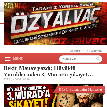
Masaüstü Site Görünümü
MENÜ
Bekir Manav yazdı: Hüyüklü
Yörüklerinden 3. Murat’a Şikayet…
26 Mayıs 2026 -
09:10
Kültür Sanat
,
Tüm Manşetler