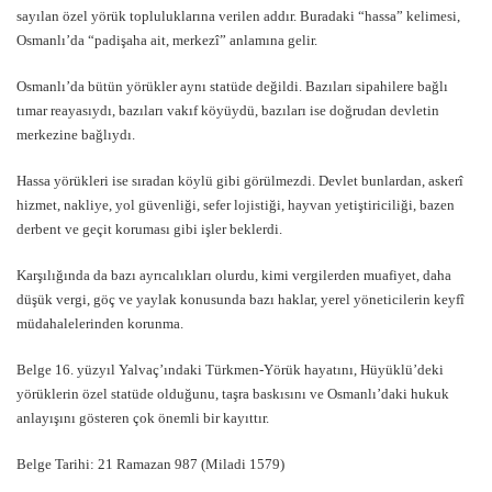
sayılan özel yörük topluluklarına verilen addır. Buradaki “hassa” kelimesi,
Osmanlı’da “padişaha ait, merkezî” anlamına gelir.
Osmanlı’da bütün yörükler aynı statüde değildi. Bazıları sipahilere bağlı
tımar reayasıydı, bazıları vakıf köyüydü, bazıları ise doğrudan devletin
merkezine bağlıydı.
Hassa yörükleri ise sıradan köylü gibi görülmezdi. Devlet bunlardan, askerî
hizmet, nakliye, yol güvenliği, sefer lojistiği, hayvan yetiştiriciliği, bazen
derbent ve geçit koruması gibi işler beklerdi.
Karşılığında da bazı ayrıcalıkları olurdu, kimi vergilerden muafiyet, daha
düşük vergi, göç ve yaylak konusunda bazı haklar, yerel yöneticilerin keyfî
müdahalelerinden korunma.
Belge 16. yüzyıl Yalvaç’ındaki Türkmen-Yörük hayatını, Hüyüklü’deki
yörüklerin özel statüde olduğunu, taşra baskısını ve Osmanlı’daki hukuk
anlayışını gösteren çok önemli bir kayıttır.
Belge Tarihi: 21 Ramazan 987 (Miladi 1579)