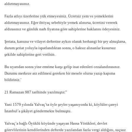
aldırtmayasınız.
Fazla atlıyı üzerlerine yük etmeyesiniz. Ücretsiz yem ve yemeklerini
aldırtmayasınız. Eğer ihtiyaç sebebiyle yemek alınırsa, ücretini vererek
aldırasınız ve günlük narh fiyatına göre sahiplerine haklarını ödeyesiniz.
Şeriata, kanuna ve vilayet defterine aykırı olarak herhangi bir şey almışlarsa,
durum şeriat yoluyla ispatlandıktan sonra, o haksız alınanlar kusursuz
şekilde sahiplerine geri verilsin.
Bu uyarıdan sonra yine emrime karşı gelip inat edenleri cezalandırasınız.
Durumu merkeze arz edilmesi gereken bir mesele olursa yazıp kapıma
bildiriniz.’
21 Ramazan 987 tarihinde yazılmıştır.”
Yani 1579 yılında Yalvaç’ta öyle şeyler yaşanıyordu ki, köylüler çareyi
İstanbul’a şikâyet göndermekte bulmuştu.
Yalvaç’a bağlı Öyüklü köyünde yaşayan Hassa Yörükleri, devlet
görevlilerinin kendilerinden defterde yazılandan fazla vergi aldığını, suçsuz