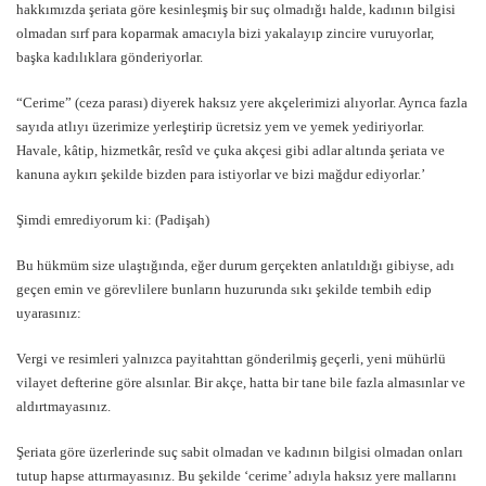
hakkımızda şeriata göre kesinleşmiş bir suç olmadığı halde, kadının bilgisi
olmadan sırf para koparmak amacıyla bizi yakalayıp zincire vuruyorlar,
başka kadılıklara gönderiyorlar.
“Cerime” (ceza parası) diyerek haksız yere akçelerimizi alıyorlar. Ayrıca fazla
sayıda atlıyı üzerimize yerleştirip ücretsiz yem ve yemek yediriyorlar.
Havale, kâtip, hizmetkâr, resîd ve çuka akçesi gibi adlar altında şeriata ve
kanuna aykırı şekilde bizden para istiyorlar ve bizi mağdur ediyorlar.’
Şimdi emrediyorum ki: (Padişah)
Bu hükmüm size ulaştığında, eğer durum gerçekten anlatıldığı gibiyse, adı
geçen emin ve görevlilere bunların huzurunda sıkı şekilde tembih edip
uyarasınız:
Vergi ve resimleri yalnızca payitahttan gönderilmiş geçerli, yeni mühürlü
vilayet defterine göre alsınlar. Bir akçe, hatta bir tane bile fazla almasınlar ve
aldırtmayasınız.
Şeriata göre üzerlerinde suç sabit olmadan ve kadının bilgisi olmadan onları
tutup hapse attırmayasınız. Bu şekilde ‘cerime’ adıyla haksız yere mallarını