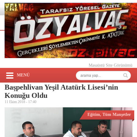
Masaüstü Site Görünümü
MENÜ
Başpehlivan Yeşil Atatürk Lisesi’nin
Konuğu Oldu
11 Ekim 2018 -
17:40
Eğitim
,
Tüm Manşetler