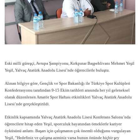
Eski milli güreşçi, Avrupa Şampiyonu, Kırkpınar Başpehlivanı Mehmet Yeşil
Yeşil, Yalvaç Atatürk Anadolu Lisesi’nde öğrencilerle buluştu.
Alınan bilgiye göre, Gençlik ve Spor Bakanlığı ile Türkiye Spor Kulüpleri
Konfederasyonu tarafından 9-15 Ekim tarihleri arasında her yıl geleneksel
olarak düzenlenen Amatör Spor Haftası etkinlikleri Yalvaç Atatürk Anadolu
Lisesi’nde gerçekleştirildi.
Etkinlik kapsamında Yalvaç Atatürk Anadolu Lisesi Konferans Salonu’nda
öğrencilere hitap eden Yeşil, sporculuk hayatından örneklerle kariyer
öyküsünü anlattı. Başarı için çalışmanın çok önemli olduğunu vurgulayan
Yeşil, “Hedefiniz ve çalışma azminiz varsa bunun önünde hiçbir şey