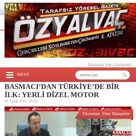
Masaüstü Site Görünümü
MENÜ
BASMACI’DAN TÜRKİYE’DE BİR
İLK: YERLİ DİZEL MOTOR
02 Aralık 2016 -
09:24
Ekonomi
,
Tüm Manşetler