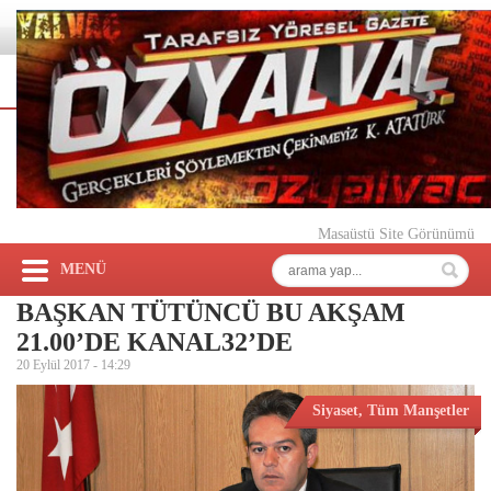
Masaüstü Site Görünümü
MENÜ
BAŞKAN TÜTÜNCÜ BU AKŞAM
21.00’DE KANAL32’DE
20 Eylül 2017 -
14:29
Siyaset
,
Tüm Manşetler