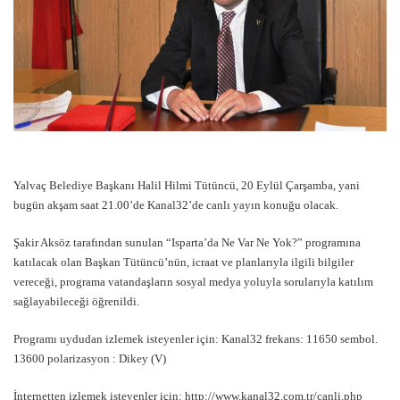
Yalvaç Belediye Başkanı Halil Hilmi Tütüncü, 20 Eylül Çarşamba, yani
bugün akşam saat 21.00’de Kanal32’de canlı yayın konuğu olacak.
Şakir Aksöz tarafından sunulan “Isparta’da Ne Var Ne Yok?” programına
katılacak olan Başkan Tütüncü’nün, icraat ve planlarıyla ilgili bilgiler
vereceği, programa vatandaşların sosyal medya yoluyla sorularıyla katılım
sağlayabileceği öğrenildi.
Programı uydudan izlemek isteyenler için: Kanal32 frekans: 11650 sembol.
13600 polarizasyon : Dikey (V)
İnternetten izlemek isteyenler için: h
ttp://www.kanal32.com.tr/canli.php