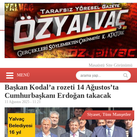
Masaüstü Site Görünümü
MENÜ
Başkan Kodal’a rozeti 14 Ağustos’ta
Cumhurbaşkanı Erdoğan takacak
11 Ağustos 2025 -
11:21
Siyaset
,
Tüm Manşetler