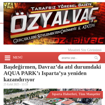
Masaüstü Site Görünümü
MENÜ
Başdeğirmen, Davraz’da atıl durumdaki
AQUA PARK’ı Isparta’ya yeniden
kazandırıyor
25 Eylül 2025 -
13:53
Isparta Haberleri
,
Tüm Manşetler