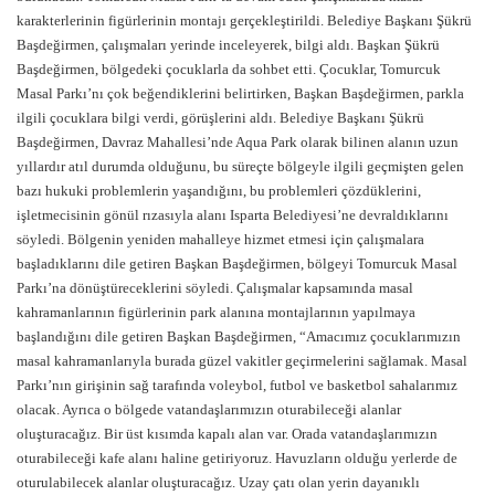
karakterlerinin figürlerinin montajı gerçekleştirildi. Belediye Başkanı Şükrü
Başdeğirmen, çalışmaları yerinde inceleyerek, bilgi aldı. Başkan Şükrü
Başdeğirmen, bölgedeki çocuklarla da sohbet etti. Çocuklar, Tomurcuk
Masal Parkı’nı çok beğendiklerini belirtirken, Başkan Başdeğirmen, parkla
ilgili çocuklara bilgi verdi, görüşlerini aldı. Belediye Başkanı Şükrü
Başdeğirmen, Davraz Mahallesi’nde Aqua Park olarak bilinen alanın uzun
yıllardır atıl durumda olduğunu, bu süreçte bölgeyle ilgili geçmişten gelen
bazı hukuki problemlerin yaşandığını, bu problemleri çözdüklerini,
işletmecisinin gönül rızasıyla alanı Isparta Belediyesi’ne devraldıklarını
söyledi. Bölgenin yeniden mahalleye hizmet etmesi için çalışmalara
başladıklarını dile getiren Başkan Başdeğirmen, bölgeyi Tomurcuk Masal
Parkı’na dönüştüreceklerini söyledi. Çalışmalar kapsamında masal
kahramanlarının figürlerinin park alanına montajlarının yapılmaya
başlandığını dile getiren Başkan Başdeğirmen, “Amacımız çocuklarımızın
masal kahramanlarıyla burada güzel vakitler geçirmelerini sağlamak. Masal
Parkı’nın girişinin sağ tarafında voleybol, futbol ve basketbol sahalarımız
olacak. Ayrıca o bölgede vatandaşlarımızın oturabileceği alanlar
oluşturacağız. Bir üst kısımda kapalı alan var. Orada vatandaşlarımızın
oturabileceği kafe alanı haline getiriyoruz. Havuzların olduğu yerlerde de
oturulabilecek alanlar oluşturacağız. Uzay çatı olan yerin dayanıklı