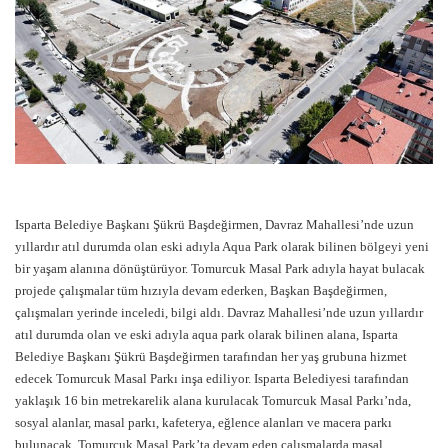
Isparta Belediye Başkanı Şükrü Başdeğirmen, Davraz Mahallesi’nde uzun
yıllardır atıl durumda olan eski adıyla Aqua Park olarak bilinen bölgeyi yeni
bir yaşam alanına dönüştürüyor. Tomurcuk Masal Park adıyla hayat bulacak
projede çalışmalar tüm hızıyla devam ederken, Başkan Başdeğirmen,
çalışmaları yerinde inceledi, bilgi aldı. Davraz Mahallesi’nde uzun yıllardır
atıl durumda olan ve eski adıyla aqua park olarak bilinen alana, Isparta
Belediye Başkanı Şükrü Başdeğirmen tarafından her yaş grubuna hizmet
edecek Tomurcuk Masal Parkı inşa ediliyor. Isparta Belediyesi tarafından
yaklaşık 16 bin metrekarelik alana kurulacak Tomurcuk Masal Parkı’nda,
sosyal alanlar, masal parkı, kafeterya, eğlence alanları ve macera parkı
bulunacak. Tomurcuk Masal Park’ta devam eden çalışmalarda masal