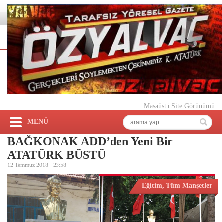
Masaüstü Site Görünümü
MENÜ
BAĞKONAK ADD’den Yeni Bir
ATATÜRK BÜSTÜ
12 Temmuz 2018 -
23:58
Eğitim
,
Tüm Manşetler