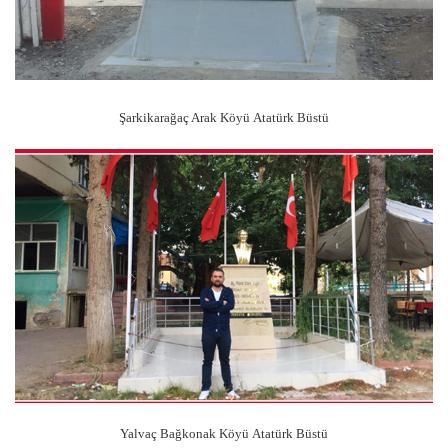
Şarkikarağaç Arak Köyü Atatürk Büstü
Yalvaç Bağkonak Köyü Atatürk Büstü