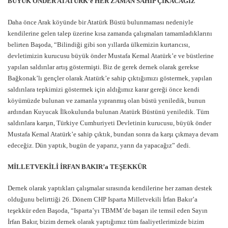
BÜYÜK ÖNDER ATATÜRK’e HER ZAMAN SAHİP ÇIKACAĞIZ
Daha önce Arak köyünde bir Atatürk Büstü bulunmaması nedeniyle
kendilerine gelen talep üzerine kısa zamanda çalışmaları tamamladıklarını
belirten Başoda, “Bilindiği gibi son yıllarda ülkemizin kurtarıcısı,
devletimizin kurucusu büyük önder Mustafa Kemal Atatürk’e ve büstlerine
yapılan saldırılar artış göstermişti. Biz de gerek dernek olarak gerekse
Bağkonak’lı gençler olarak Atatürk’e sahip çıktığımızı göstermek, yapılan
saldırılara tepkimizi göstermek için aldığımız karar gereği önce kendi
köyümüzde bulunan ve zamanla yıpranmış olan büstü yeniledik, bunun
ardından Kuyucak İlkokulunda bulunan Atatürk Büstünü yeniledik. Tüm
saldırılara karşın, Türkiye Cumhuriyeti Devletinin kurucusu, büyük önder
Mustafa Kemal Atatürk’e sahip çıktık, bundan sonra da karşı çıkmaya devam
edeceğiz. Dün yaptık, bugün de yaparız, yarın da yapacağız” dedi.
MİLLETVEKİLİ İRFAN BAKIR’a TEŞEKKÜR
Dernek olarak yaptıkları çalışmalar sırasında kendilerine her zaman destek
olduğunu belirttiği 26. Dönem CHP Isparta Milletvekili İrfan Bakır’a
teşekkür eden Başoda, “Isparta’yı TBMM’de başarı ile temsil eden Sayın
İrfan Bakır, bizim dernek olarak yaptığımız tüm faaliyetlerimizde bizim