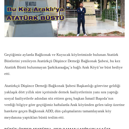
Geçtiğimiz aylarda Bağkonak ve Kuyucak köylerimizde bulunan Atatürk
Büstlerini yenileyen Atatürkçü Düşünce Derneği Bağkonak Şubesi, bu kez
Atatürk Büstü bulunmayan Şarkikaraağaç’a bağlı Arak Köyü’ne büst hediye
etti.
Atatürkçü Düşünce Derneği Bağkonak Şubesi Başkanlığı görevine geldiği
yaklaşık dört yıllık süre içerisinde dernek faaliyetlerinin yanı sıra yaptığı
sosyal faaliyetlerle adından söz ettiren genç başkan İsmail Başoda’nın
verdiği bilgiye göre geçtiğimiz haftalarda Arak köyünden gelen talep üzerine
harekete geçen Bağkonak ADD, dün çalışmalarını tamamlayarak köy
meydanına yaptıkları büstü teslim etti.