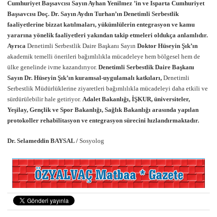
Cumhuriyet Başsavcısı Sayın Ayhan Yenilmez ’in ve Isparta Cumhuriyet
Başsavcısı Doç. Dr. Sayın Aydın Turhan’ın Denetimli Serbestlik
faaliyetlerine bizzat katılmaları, yükümlülerin entegrasyon ve kamu
yararına yönelik faaliyetleri yakından takip etmeleri oldukça anlamlıdır.
Ayrıca
Denetimli Serbestlik Daire Başkanı Sayın
Doktor Hüseyin Şık’ın
akademik temelli önerileri bağımlılıkla mücadeleye hem bölgesel hem de
ülke genelinde ivme kazandırıyor.
Denetimli Serbestlik Daire Başkanı
Sayın Dr. Hüseyin Şık’ın kuramsal-uygulamalı katkıları,
Denetimli
Serbestlik Müdürlüklerine ziyaretleri bağımlılıkla mücadeleyi daha etkili ve
sürdürülebilir hale getiriyor.
Adalet Bakanlığı, İŞKUR, üniversiteler,
Yeşilay, Gençlik ve Spor Bakanlığı, Sağlık Bakanlığı arasında yapılan
protokoller rehabilitasyon ve entegrasyon sürecini hızlandırmaktadır.
Dr. Selameddin BAYSAL /
Sosyolog