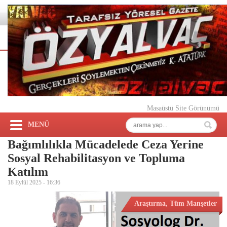
Masaüstü Site Görünümü
MENÜ
Bağımlılıkla Mücadelede Ceza Yerine
Sosyal Rehabilitasyon ve Topluma
Katılım
18 Eylül 2025 -
16:36
Araştırma
,
Tüm Manşetler