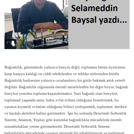
Bağımlılık, günümüzde yalnızca bireyin değil, toplumun bütün üyelerinin
karşı karşıya kaldığı en ciddi tehditlerden ve tehlike türlerinden biridir.
Bağımlılık hadisesine yalnızca cezalandırıcı bir gözle bakmak artık yeterli
değildir. Bağımlılık olgusunda önemli meselelerden bir diğer boyut, bağımlı
bireyleri yeniden topluma kazandırmaktır. Yani bağımlı olan bireyleri,
toplumsal yaşamda anne, baba, evlat rolünü olduğunu hissettirmek, bu
vatanın kıymetli evlatları olduğunu bilinci yerleştirmek, toplumun üretken
ve faydalı aktörleri haline getirmektir. İşte bu noktada Denetimli Serbestlik
Sistemi, Amatem, Yeşilay gibi kurumlar bağımlılıkla mücadelede önemli
sorumlulukları yerine getirmektedir. Denetimli Serbestlik Sistemi
bağımlılıkla mücadelede cezanın ötesinde bir rehabilitasyon ve toplumsal