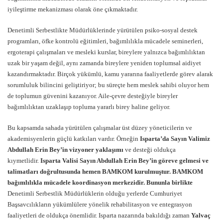
iyileştirme mekanizması olarak öne çıkmaktadır.
Denetimli Serbestlikte Müdürlüklerinde yürütülen psiko-sosyal destek
programları, öfke kontrolü eğitimleri, bağımlılıkla mücadele seminerleri,
ergoterapi çalışmaları ve mesleki kurslar, bireylere yalnızca bağımlılıktan
uzak bir yaşam değil, aynı zamanda bireylere yeniden toplumsal aidiyet
kazandırmaktadır. Birçok yükümlü, kamu yararına faaliyetlerde görev alarak
sorumluluk bilincini geliştiriyor; bu süreçte hem meslek sahibi oluyor hem
de toplumun güvenini kazanıyor. Aile-çevre desteğiyle bireyler
bağımlılıktan uzaklaşıp topluma yararlı birey haline geliyor.
Bu kapsamda sahada yürütülen çalışmalar üst düzey yöneticilerin ve
akademisyenlerin güçlü katkıları vardır. Örneğin
Isparta’da Sayın Valimiz
Abdullah Erin Bey’in vizyoner yaklaşımı
ve desteği oldukça
kıymetlidir.
Isparta Valisi Sayın Abdullah Erin Bey’in göreve gelmesi ve
talimatları doğrultusunda hemen BAMKOM kurulmuştur. BAMKOM
bağımlılıkla mücadele koordinasyon merkezidir. Bununla birlikte
Denetimli Serbestlik Müdürlüklerin olduğu yerlerde Cumhuriyet
Başsavcılıkların yükümlülere yönelik rehabilitasyon ve entegrasyon
faaliyetleri de oldukça önemlidir. Isparta nazarında bakıldığı zaman
Yalvaç