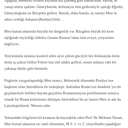
Aşağıda, bereketli ovanın kıyısına diz çökmüş gibi kadim kent Yalvaç’ın
yanıp sönen ışıkları. Güneybatıda, dolunayın tüm görkemiyle ışıttığı Eğirdir,
Güneydoğuda ise Beyşehir gölleri. Batıda, daha batıda, ay tanrısı Men in
adını verdiği Askania (Burdur) Gölü…
Men kutsal alanında büyülü bir dinginlik var. Rüzgârın büyük bir koro
eşliğinde söylediği ilahiler, Gemen Korusu’ndan tüm ovaya, yeryüzüne
dağılıyor…
Yeryüzünün sularını kontrol eden ayın çekim gücüyle her dolunayda derin
derin iç çeken Göller Yöresi’nin irili ufaklı gölleri, sessiz sedasız eski bir
yakarışı dinler gibi hüzünlü.
Friglerin yaygınlaştırdığı Men inancı, Helenistik dönemde Pisidya’nın
başkenti olan Antiokheia ile özdeşleşti. Ardından Roma’nın Anadolu’yu ele
geçirmesiyle birlikte hayata geçirilen Romanizasyon politikasının sonucu
olarak bir Roma kolonisine dönüşen Antiokheia’da ay tanrısı Men in adı da
Latinleştirilerek ‘Mensis oldu.
Yukarıdaki bilgilerin bir kısmına da kaynaklık eden Prof. Dr. Mehmet Özsait,
Men kutsal alanının en canlı dönemini, M.S. 1. ve 2. yüzyıllarda yaşadığını