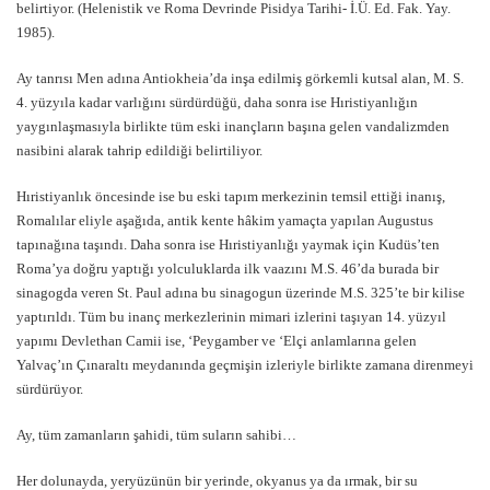
belirtiyor. (Helenistik ve Roma Devrinde Pisidya Tarihi- İ.Ü. Ed. Fak. Yay.
1985).
Ay tanrısı Men adına Antiokheia’da inşa edilmiş görkemli kutsal alan, M. S.
4. yüzyıla kadar varlığını sürdürdüğü, daha sonra ise Hıristiyanlığın
yaygınlaşmasıyla birlikte tüm eski inançların başına gelen vandalizmden
nasibini alarak tahrip edildiği belirtiliyor.
Hıristiyanlık öncesinde ise bu eski tapım merkezinin temsil ettiği inanış,
Romalılar eliyle aşağıda, antik kente hâkim yamaçta yapılan Augustus
tapınağına taşındı. Daha sonra ise Hıristiyanlığı yaymak için Kudüs’ten
Roma’ya doğru yaptığı yolculuklarda ilk vaazını M.S. 46’da burada bir
sinagogda veren St. Paul adına bu sinagogun üzerinde M.S. 325’te bir kilise
yaptırıldı. Tüm bu inanç merkezlerinin mimari izlerini taşıyan 14. yüzyıl
yapımı Devlethan Camii ise, ‘Peygamber ve ‘Elçi anlamlarına gelen
Yalvaç’ın Çınaraltı meydanında geçmişin izleriyle birlikte zamana direnmeyi
sürdürüyor.
Ay, tüm zamanların şahidi, tüm suların sahibi…
Her dolunayda, yeryüzünün bir yerinde, okyanus ya da ırmak, bir su