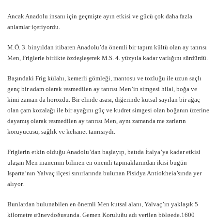
Ancak Anadolu insanı için geçmişte ayın etkisi ve gücü çok daha fazla
anlamlar içeriyordu.
M.Ö. 3. binyıldan itibaren Anadolu’da önemli bir tapım kültü olan ay tanrısı
Men, Friglerle birlikte özdeşleşerek M.S. 4. yüzyıla kadar varlığını sürdürdü.
Başındaki Frig külahı, kemerli gömleği, mantosu ve tozluğu ile uzun saçlı
genç bir adam olarak resmedilen ay tanrısı Men’in simgesi hilal, boğa ve
kimi zaman da horozdu. Bir elinde asası, diğerinde kutsal sayılan bir ağaç
olan çam kozalağı ile bir ayağını güç ve kudret simgesi olan boğanın üzerine
dayamış olarak resmedilen ay tanrısı Men, aynı zamanda me zarların
koruyucusu, sağlık ve kehanet tanrısıydı.
Friglerin etkin olduğu Anadolu’dan başlayıp, batıda İtalya’ya kadar etkisi
ulaşan Men inancının bilinen en önemli tapınaklarından ikisi bugün
Isparta’nın Yalvaç ilçesi sınırlarında bulunan Pisidya Antiokheia’sında yer
alıyor.
Bunlardan bulunabilen en önemli Men kutsal alanı, Yalvaç’ın yaklaşık 5
kilometre güneydoğusunda, Gemen Koruluğu adı verilen bölgede,1600