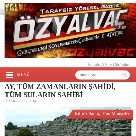
Masaüstü Site Görünümü
MENÜ
AY, TÜM ZAMANLARIN ŞAHİDİ,
TÜM SULARIN SAHİBİ
09 Eylül 2017 -
11:14
Kültür Sanat
,
Tüm Manşetler