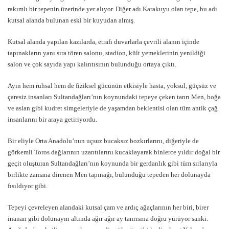
rakımlı bir tepenin üzerinde yer alıyor. Diğer adı Karakuyu olan tepe, bu adı
kutsal alanda bulunan eski bir kuyudan almış.
Kutsal alanda yapılan kazılarda, etrafı duvarlarla çevrili alanın içinde
tapınakların yanı sıra tören salonu, stadion, kült yemeklerinin yenildiği
salon ve çok sayıda yapı kalıntısının bulunduğu ortaya çıktı.
Ayın hem ruhsal hem de fiziksel gücünün etkisiyle hasta, yoksul, güçsüz ve
çaresiz insanları Sultandağları’nın koynundaki tepeye çeken tanrı Men, boğa
ve aslan gibi kudret simgeleriyle de yaşamdan beklentisi olan tüm antik çağ
insanlarını bir araya getiriyordu.
Bir eliyle Orta Anadolu’nun uçsuz bucaksız bozkırlarını, diğeriyle de
görkemli Toros dağlarının uzantılarını kucaklayarak binlerce yıldır doğal bir
geçit oluşturan Sultandağları’nın koynunda bir gerdanlık gibi tüm sırlarıyla
birlikte zamana direnen Men tapınağı, bulunduğu tepeden her dolunayda
fısıldıyor gibi.
Tepeyi çevreleyen alandaki kutsal çam ve ardıç ağaçlarının her biri, birer
inanan gibi dolunayın altında ağır ağır ay tanrısına doğru yürüyor sanki.