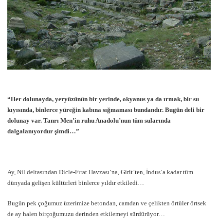
“Her dolunayda, yeryüzünün bir yerinde, okyanus ya da ırmak, bir su
kıyısında, binlerce yüreğin kabına sığmaması bundandır. Bugün deli bir
dolunay var. Tanrı Men’in ruhu Anadolu’nun tüm sularında
dalgalanıyordur şimdi…”
Ay, Nil deltasından Dicle-Fırat Havzası’na, Girit’ten, İndus’a kadar tüm
dünyada gelişen kültürleri binlerce yıldır etkiledi…
Bugün pek çoğumuz üzerimize betondan, camdan ve çelikten örtüler örtsek
de ay halen birçoğumuzu derinden etkilemeyi sürdürüyor…