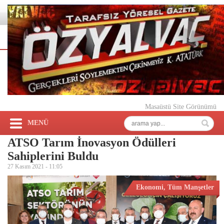
Masaüstü Site Görünümü
MENÜ
ATSO Tarım İnovasyon Ödülleri
Sahiplerini Buldu
27 Kasım 2021 -
11:05
Ekonomi
,
Tüm Manşetler