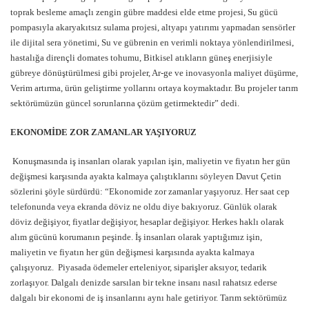
toprak besleme amaçlı zengin gübre maddesi elde etme projesi, Su gücü
pompasıyla akaryakıtsız sulama projesi, altyapı yatırımı yapmadan sensörler
ile dijital sera yönetimi, Su ve gübrenin en verimli noktaya yönlendirilmesi,
hastalığa dirençli domates tohumu, Bitkisel atıkların güneş enerjisiyle
gübreye dönüştürülmesi gibi projeler, Ar-ge ve inovasyonla maliyet düşürme,
Verim artırma, ürün geliştirme yollarını ortaya koymaktadır. Bu projeler tarım
sektörümüzün güncel sorunlarına çözüm getirmektedir” dedi.
EKONOMİDE ZOR ZAMANLAR YAŞIYORUZ
Konuşmasında iş insanları olarak yapılan işin, maliyetin ve fiyatın her gün
değişmesi karşısında ayakta kalmaya çalıştıklarını söyleyen Davut Çetin
sözlerini şöyle sürdürdü: “Ekonomide zor zamanlar yaşıyoruz. Her saat cep
telefonunda veya ekranda döviz ne oldu diye bakıyoruz. Günlük olarak
döviz değişiyor, fiyatlar değişiyor, hesaplar değişiyor. Herkes haklı olarak
alım gücünü korumanın peşinde. İş insanları olarak yaptığımız işin,
maliyetin ve fiyatın her gün değişmesi karşısında ayakta kalmaya
çalışıyoruz. Piyasada ödemeler erteleniyor, siparişler aksıyor, tedarik
zorlaşıyor. Dalgalı denizde sarsılan bir tekne insanı nasıl rahatsız ederse
dalgalı bir ekonomi de iş insanlarını aynı hale getiriyor. Tarım sektörümüz