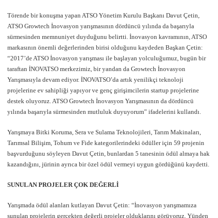
Törende bir konuşma yapan ATSO Yönetim Kurulu Başkanı Davut Çetin,
ATSO Growtech İnovasyon yarışmasının dördüncü yılında da başarıyla
sürmesinden memnuniyet duyduğunu belirtti. İnovasyon kavramının, ATSO
markasının önemli değerlerinden birisi olduğunu kaydeden Başkan Çetin:
“2017’de ATSO İnovasyon yarışması ile başlayan yolculuğumuz, bugün bir
taraftan İNOVATSO merkezimiz, bir yandan da Growtech İnovasyon
Yarışmasıyla devam ediyor. İNOVATSO’da artık yenilikçi teknoloji
projelerine ev sahipliği yapıyor ve genç girişimcilerin startup projelerine
destek oluyoruz. ATSO Growtech İnovasyon Yarışmasının da dördüncü
yılında başarıyla sürmesinden mutluluk duyuyorum” ifadelerini kullandı.
Yarışmaya Bitki Koruma, Sera ve Sulama Teknolojileri, Tarım Makinaları,
Tarımsal Bilişim, Tohum ve Fide kategorilerindeki ödüller için 59 projenin
başvurduğunu söyleyen Davut Çetin, bunlardan 5 tanesinin ödül almaya hak
kazandığını, jürinin ayrıca bir özel ödül vermeyi uygun gördüğünü kaydetti.
SUNULAN PROJELER ÇOK DEĞERLİ
Yarışmada ödül alanları kutlayan Davut Çetin: “İnovasyon yarışmamıza
sunulan projelerin gerçekten değerli projeler olduklarını görüyoruz. Yünden