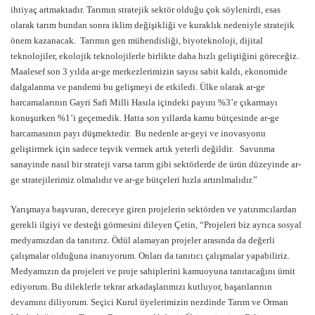
ihtiyaç artmaktadır. Tarımın stratejik sektör olduğu çok söylenirdi, esas
olarak tarım bundan sonra iklim değişikliği ve kuraklık nedeniyle stratejik
önem kazanacak. Tarımın gen mühendisliği, biyoteknoloji, dijital
teknolojiler, ekolojik teknolojilerle birlikte daha hızlı geliştiğini göreceğiz.
Maalesef son 3 yılda ar-ge merkezlerimizin sayısı sabit kaldı, ekonomide
dalgalanma ve pandemi bu gelişmeyi de etkiledi. Ülke olarak ar-ge
harcamalarının Gayri Safi Milli Hasıla içindeki payını %3’e çıkarmayı
konuşurken %1’i geçemedik. Hatta son yıllarda kamu bütçesinde ar-ge
harcamasının payı düşmektedir. Bu nedenle ar-geyi ve inovasyonu
geliştirmek için sadece teşvik vermek artık yeterli değildir. Savunma
sanayinde nasıl bir strateji varsa tarım gibi sektörlerde de ürün düzeyinde ar-
ge stratejilerimiz olmalıdır ve ar-ge bütçeleri hızla artırılmalıdır.”
Yarışmaya başvuran, dereceye giren projelerin sektörden ve yatırımcılardan
gerekli ilgiyi ve desteği görmesini dileyen Çetin, “Projeleri biz ayrıca sosyal
medyamızdan da tanıtırız. Ödül alamayan projeler arasında da değerli
çalışmalar olduğuna inanıyorum. Onları da tanıtıcı çalışmalar yapabiliriz.
Medyamızın da projeleri ve proje sahiplerini kamuoyuna tanıtacağını ümit
ediyorum. Bu dileklerle tekrar arkadaşlarımızı kutluyor, başarılarının
devamını diliyorum. Seçici Kurul üyelerimizin nezdinde Tarım ve Orman