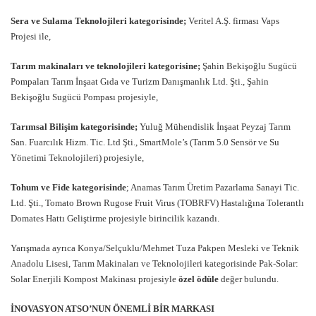
Sera ve Sulama Teknolojileri kategorisinde;
Veritel A.Ş. firması Vaps
Projesi ile,
Tarım makinaları ve teknolojileri kategorisine;
Şahin Bekişoğlu Sugücü
Pompaları Tarım İnşaat Gıda ve Turizm Danışmanlık Ltd. Şti., Şahin
Bekişoğlu Sugücü Pompası projesiyle,
Tarımsal Bilişim kategorisinde;
Yuluğ Mühendislik İnşaat Peyzaj Tarım
San. Fuarcılık Hizm. Tic. Ltd Şti., SmartMole’s (Tarım 5.0 Sensör ve Su
Yönetimi Teknolojileri) projesiyle,
Tohum ve Fide kategorisinde
; Anamas Tarım Üretim Pazarlama Sanayi Tic.
Ltd. Şti., Tomato Brown Rugose Fruit Virus (TOBRFV) Hastalığına Tolerantlı
Domates Hattı Geliştirme projesiyle birincilik kazandı.
Yarışmada ayrıca Konya/Selçuklu/Mehmet Tuza Pakpen Mesleki ve Teknik
Anadolu Lisesi, Tarım Makinaları ve Teknolojileri kategorisinde Pak-Solar:
Solar Enerjili Kompost Makinası projesiyle
özel ödüle
değer bulundu.
İNOVASYON ATSO’NUN ÖNEMLİ BİR MARKASI