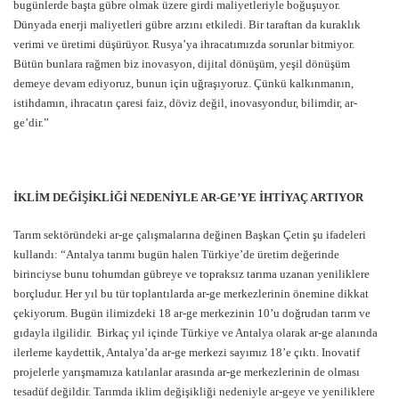
bugünlerde başta gübre olmak üzere girdi maliyetleriyle boğuşuyor.
Dünyada enerji maliyetleri gübre arzını etkiledi. Bir taraftan da kuraklık
verimi ve üretimi düşürüyor. Rusya’ya ihracatımızda sorunlar bitmiyor.
Bütün bunlara rağmen biz inovasyon, dijital dönüşüm, yeşil dönüşüm
demeye devam ediyoruz, bunun için uğraşıyoruz. Çünkü kalkınmanın,
istihdamın, ihracatın çaresi faiz, döviz değil, inovasyondur, bilimdir, ar-
ge’dir.”
İKLİM DEĞİŞİKLİĞİ NEDENİYLE AR-GE’YE İHTİYAÇ ARTIYOR
Tarım sektöründeki ar-ge çalışmalarına değinen Başkan Çetin şu ifadeleri
kullandı: “Antalya tarımı bugün halen Türkiye’de üretim değerinde
birinciyse bunu tohumdan gübreye ve topraksız tarıma uzanan yeniliklere
borçludur. Her yıl bu tür toplantılarda ar-ge merkezlerinin önemine dikkat
çekiyorum. Bugün ilimizdeki 18 ar-ge merkezinin 10’u doğrudan tarım ve
gıdayla ilgilidir. Birkaç yıl içinde Türkiye ve Antalya olarak ar-ge alanında
ilerleme kaydettik, Antalya’da ar-ge merkezi sayımız 18’e çıktı. Inovatif
projelerle yarışmamıza katılanlar arasında ar-ge merkezlerinin de olması
tesadüf değildir. Tarımda iklim değişikliği nedeniyle ar-geye ve yeniliklere