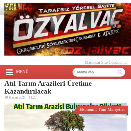
Masaüstü Site Görünümü
MENÜ
Atıl Tarım Arazileri Üretime
Kazandırılacak
18 Kasım 2021 -
11:28
Ekonomi
,
Tüm Manşetler