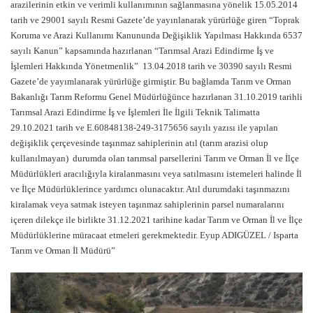
arazilerinin etkin ve verimli kullanımının sağlanmasına yönelik 15.05.2014
tarih ve 29001 sayılı Resmi Gazete’de yayınlanarak yürürlüğe giren “Toprak
Koruma ve Arazi Kullanımı Kanununda Değişiklik Yapılması Hakkında 6537
sayılı Kanun” kapsamında hazırlanan “Tarımsal Arazi Edindirme İş ve
İşlemleri Hakkında Yönetmenlik” 13.04.2018 tarih ve 30390 sayılı Resmi
Gazete’de yayımlanarak yürürlüğe girmiştir. Bu bağlamda Tarım ve Orman
Bakanlığı Tarım Reformu Genel Müdürlüğünce hazırlanan 31.10.2019 tarihli
Tarımsal Arazi Edindirme İş ve İşlemleri İle İlgili Teknik Talimatta
29.10.2021 tarih ve E.60848138-249-3175656 sayılı yazısı ile yapılan
değişiklik çerçevesinde taşınmaz sahiplerinin atıl (tarım arazisi olup
kullanılmayan) durumda olan tarımsal parsellerini Tarım ve Orman İl ve İlçe
Müdürlükleri aracılığıyla kiralanmasını veya satılmasını istemeleri halinde İl
ve İlçe Müdürlüklerince yardımcı olunacaktır. Atıl durumdaki taşınmazını
kiralamak veya satmak isteyen taşınmaz sahiplerinin parsel numaralarını
içeren dilekçe ile birlikte 31.12.2021 tarihine kadar Tarım ve Orman İl ve İlçe
Müdürlüklerine müracaat etmeleri gerekmektedir. Eyup ADIGÜZEL / Isparta
Tarım ve Orman İl Müdürü”