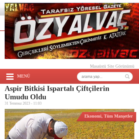
Masaüstü Site Görünümü
MENÜ
Aspir Bitkisi Ispartalı Çiftçilerin
Umudu Oldu
31 Temmuz 2023 -
11:03
Ekonomi
,
Tüm Manşetler