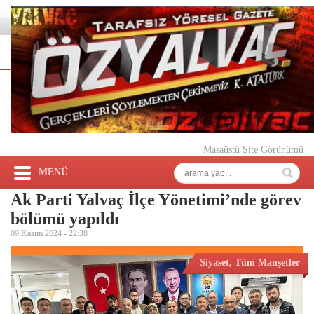
Masaüstü Site Görünümü
MENÜ
Ak Parti Yalvaç İlçe Yönetimi’nde görev
bölümü yapıldı
09 Kasım 2024 -
22:38
Siyaset
,
Tüm Manşetler