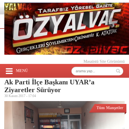
Masaüstü Site Görünümü
MENÜ
Ak Parti İlçe Başkanı UYAR’a
Ziyaretler Sürüyor
30 Kasım 2017 -
17:04
Tüm Manşetler