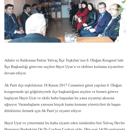
Adalet ve Kalkınma Partisi Yalvaç İlçe Teşkilatı’nın 6. Olağan Kongresi’nde
İlçe Başkanlığı görevine seçilen Hayri Uyar’a ve ekibine kutlama ziyaretleri
devam ediyor.
Ak Parti ilçe teşkilatının 18 Kasım 2017 Cumartesi günü yapılan 6. Olağan
kongresinde ipi göğüsleyerek ilçe başkanlığına seçilen ve hemen göreve
başlayan Hayri Uyar ve ekibi hafta başından bu yana ziyaretçi akınına
uğruyor. Vatandaşların yanısıra birçok kamu kurumu yöneticileri de başarı
dileklerini iletmek için Ak Parti’yi ziyaret ediyor.
Hayri Uyar ve yönetimini bu hafta ziyaret eden isimlerden biri Yalvaç Devlet
Hastanesi Başhekimi Op.Dr. Ceyhun Coşkun oldu. Dün saat 14.00 sıralarında