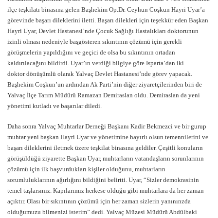
ilçe teşkilatı binasına gelen Başhekim Op.Dr. Ceyhun Coşkun Hayri Uyar’a
görevinde başarı dileklerini iletti. Başarı dilekleri için teşekkür eden Başkan
Hayri Uyar, Devlet Hastanesi’nde Çocuk Sağlığı Hastalıkları doktorunun
izinli olması nedeniyle başgösteren sıkıntının çözümü için gerekli
görüşmelerin yapıldığını ve geçici de olsa bu sıkıntının ortadan
kaldırılacağını bildirdi. Uyar’ın verdiği bilgiye göre Isparta’dan iki
doktor dönüşümlü olarak Yalvaç Devlet Hastanesi’nde görev yapacak.
Başhekim Coşkun’un ardından Ak Parti’nin diğer ziyaretçilerinden biri de
Yalvaç İlçe Tarım Müdürü Ramazan Demiraslan oldu. Demiraslan da yeni
yönetimi kutladı ve başarılar diledi.
Daha sonra Yalvaç Muhtarlar Derneği Başkanı Kadir Bekmezci ve bir gurup
muhtar yeni başkan Hayri Uyar ve yönetimine hayırlı olsun temennilerini ve
başarı dileklerini iletmek üzere teşkilat binasına geldiler. Çeşitli konuların
görüşüldüğü ziyarette Başkan Uyar, muhtarların vatandaşların sorunlarının
çözümü için ilk başvurdukları kişiler olduğunu, muhtarların
sorumluluklarının ağırlığını bildiğini belirtti. Uyar, “Sizler demokrasinin
temel taşlarsınız. Kapılarımız herkese olduğu gibi muhtarlara da her zaman
açıktır. Olası bir sıkıntının çözümü için her zaman sizlerin yanınınzda
olduğumuzu bilmenizi isterim” dedi. Yalvaç Müzesi Müdürü Abdülbaki