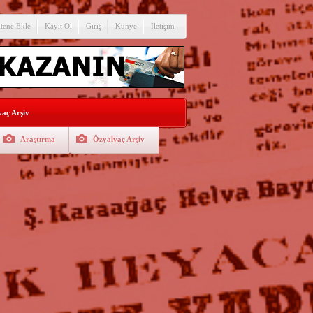
itene Ekle
Kayıt Ol
Giriş
Künye
İletişim
aç Arşiv
Araştırma
Özyalvaç Arşiv