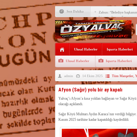
Son Dakika
Zabun: “Belediye başkanı
hizmet ediyoruz”
Yeni öğretim yılı başlamad
Yalvaç Festivali’ne görkeml
Yalvaç’ta şimdi de Adliye 
Ulusal Haberler
Isparta Haberleri
Bir zamanlar Yalvaç, Ünlü
Sahipti
Ulusal Haberler
Isparta Haberleri
Bilgiç, Yalvaç’taki köşesin
admin
14 Ekim 2025
Tüm Manşetler
,
Y
Tunçbilek: “Ekmek Zammın
Hükümettir”
Süreyya Sadi Bilgiç’ten Ba
Afyon (Sağır) yolu bir ay kapalı
Festivalde sünnet şöleni ger
Yalvaç’ı Afyon’a kısa yoldan bağlayan ve Sağır Köyü ü
olacağı açıklandı.
Arıcılara 3 yılda 1900 kova
Sağır Köyü Muhtarı Aydın Karaca’nın verdiği bilgiye g
Kasım 2025 tarihine kadar kapatıldığı kaydedildi.