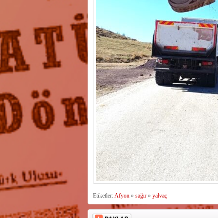
Etiketler:
Afyon
»
sağır
»
yalvaç