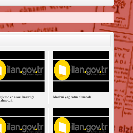
işleme ve arazi hazırlığı
Madeni yağ satın alınacak
 alınacak