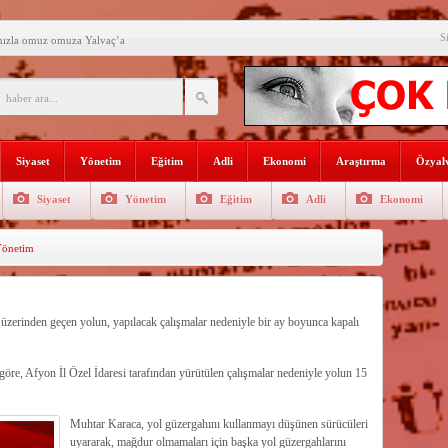
S
mızla omuz omuza Yalvaç’a
an ikili eğitime çözüm bulun
i açılış
Lojmanları yıkılıyor
Siyaset
Yönetim
Eğitim
Adli
Ekonomi
Araştırma
Özyalv
 Türk Ressamları Koleksiyonuna
Siyaset
Yönetim
Eğitim
Adli
Ekonomi
den siyasete mesaj verdi
önetim
ın Sorumlusu Fırıncı Değil,
şkan Kodal’a ziyaret
çekleştirildi
zerinden geçen yolun, yapılacak çalışmalar nedeniyle bir ay boyunca kapalı
n dağıtıldı
öre, Afyon İl Özel İdaresi tarafından yürütülen çalışmalar nedeniyle yolun 15
Muhtar Karaca, yol güzergahını kullanmayı düşünen sürücüleri
uyararak, mağdur olmamaları için başka yol güzergahlarını