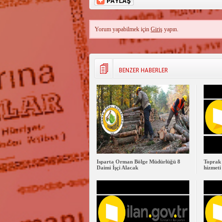
Yorum yapabilmek için
Giriş
yapın.
BENZER HABERLER
Isparta Orman Bölge Müdürlüğü 8
Toprak 
Daimi İşçi Alacak
hizmeti