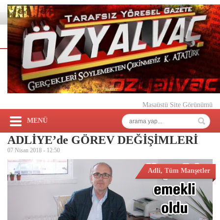
Masaüstü Site Görünümü
MENÜ
ADLİYE’de GÖREV DEĞİŞİMLERİ
07 Nisan 2018 -
12:50
Adli
,
Tüm Manşetler