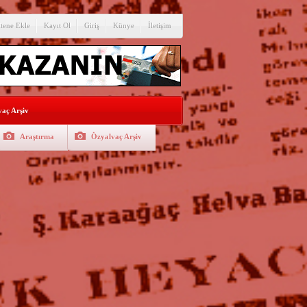
itene Ekle
Kayıt Ol
Giriş
Künye
İletişim
aç Arşiv
Araştırma
Özyalvaç Arşiv