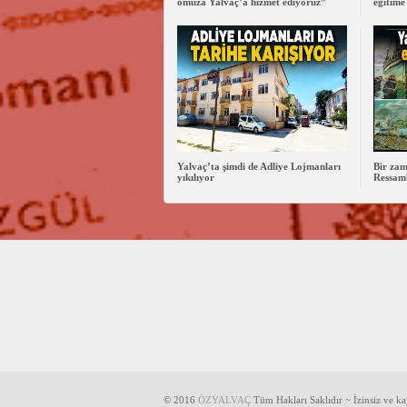
omuza Yalvaç’a hizmet ediyoruz”
eğitime
Yalvaç’ta şimdi de Adliye Lojmanları
Bir zam
yıkılıyor
Ressaml
© 2016
ÖZYALVAÇ
Tüm Hakları Saklıdır ~ İzinsiz ve k