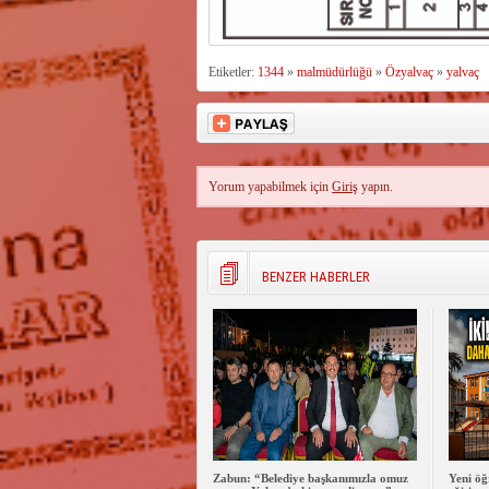
Etiketler:
1344
»
malmüdürlüğü
»
Özyalvaç
»
yalvaç
Yorum yapabilmek için
Giriş
yapın.
BENZER HABERLER
Zabun: “Belediye başkanımızla omuz
Yeni öğ