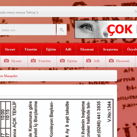
S
mızla omuz omuza Yalvaç’a
an ikili eğitime çözüm bulun
i açılış
Lojmanları yıkılıyor
Siyaset
Yönetim
Eğitim
Adli
Ekonomi
Araştırma
Özyalv
 Türk Ressamları Koleksiyonuna
Siyaset
Yönetim
Eğitim
Adli
Ekonomi
den siyasete mesaj verdi
m Manşetler
ın Sorumlusu Fırıncı Değil,
şkan Kodal’a ziyaret
çekleştirildi
n dağıtıldı