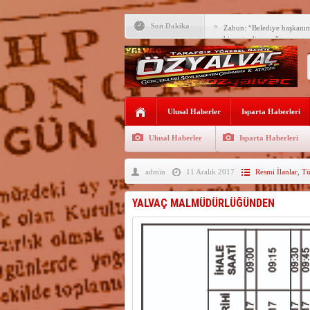
Son Dakika
Zabun: “Belediye başkanı
hizmet ediyoruz”
Yeni öğretim yılı başlamad
Yalvaç Festivali’ne görkeml
Yalvaç’ta şimdi de Adliye 
Ulusal Haberler
Isparta Haberleri
Bir zamanlar Yalvaç, Ünlü
Sahipti
Ulusal Haberler
Isparta Haberleri
Bilgiç, Yalvaç’taki köşesin
admin
11 Aralık 2017
Resmi İlanlar
,
Tü
Tunçbilek: “Ekmek Zammın
Hükümettir”
Süreyya Sadi Bilgiç’ten Ba
YALVAÇ MALMÜDÜRLÜĞÜNDEN
Festivalde sünnet şöleni ger
Arıcılara 3 yılda 1900 kova