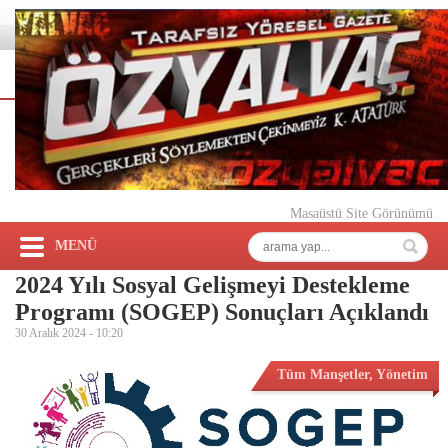
Masaüstü Site Görünümü
MENÜ
2024 Yılı Sosyal Gelişmeyi Destekleme
Programı (SOGEP) Sonuçları Açıklandı
30 Aralık 2024 -
10:20
Tüm Manşetler
,
Yönetim