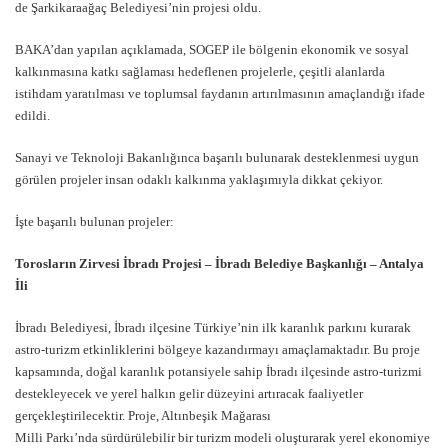
de Şarkikaraağaç Belediyesi’nin projesi oldu.
BAKA’dan yapılan açıklamada, SOGEP ile bölgenin ekonomik ve sosyal
kalkınmasına katkı sağlaması hedeflenen projelerle, çeşitli alanlarda
istihdam yaratılması ve toplumsal faydanın artırılmasının amaçlandığı ifade
edildi.
Sanayi ve Teknoloji Bakanlığınca başarılı bulunarak desteklenmesi uygun
görülen projeler insan odaklı kalkınma yaklaşımıyla dikkat çekiyor.
İşte başarılı bulunan projeler:
Torosların Zirvesi İbradı Projesi – İbradı Belediye Başkanlığı – Antalya
İli
İbradı Belediyesi, İbradı ilçesine Türkiye’nin ilk karanlık parkını kurarak
astro-turizm etkinliklerini bölgeye kazandırmayı amaçlamaktadır. Bu proje
kapsamında, doğal karanlık potansiyele sahip İbradı ilçesinde astro-turizmi
destekleyecek ve yerel halkın gelir düzeyini artıracak faaliyetler
gerçekleştirilecektir. Proje, Altınbeşik Mağarası
Milli Parkı’nda sürdürülebilir bir turizm modeli oluşturarak yerel ekonomiye