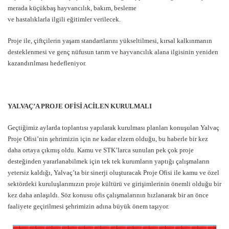
merada küçükbaş hayvancılık, bakım, besleme
ve hastalıklarla ilgili eğitimler verilecek.
Proje ile, çiftçilerin yaşam standartlarını yükseltilmesi, kırsal kalkınmanın
desteklenmesi ve genç nüfusun tarım ve hayvancılık alana ilgisinin yeniden
kazandırılması hedefleniyor.
YALVAÇ’A PROJE OFİSİ ACİLEN KURULMALI
Geçtiğimiz aylarda toplantısı yapılarak kurulması planları konuşulan Yalvaç
Proje Ofisi’nin şehrimizin için ne kadar elzem olduğu, bu haberle bir kez
daha ortaya çıkmış oldu. Kamu ve STK’larca sunulan pek çok proje
desteğinden yararlanabilmek için tek tek kurumların yaptığı çalışmaların
yetersiz kaldığı, Yalvaç’ta bir sinerji oluşturacak Proje Ofisi ile kamu ve özel
sektördeki kuruluşlarımızın proje kültürü ve girişimlerinin önemli olduğu bir
kez daha anlaşıldı. Söz konusu ofis çalışmalarının hızlanarak bir an önce
faaliyete geçirilmesi şehrimizin adına büyük önem taşıyor.