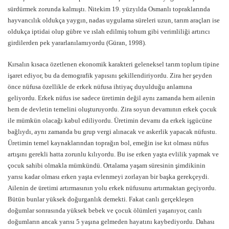
sürdürmek zorunda kalmıştı. Nitekim 19. yüzyılda Osmanlı topraklarında
hayvancılık oldukça yaygın, nadas uygulama süreleri uzun, tarım araçları ise
oldukça iptidai olup gübre ve ıslah edilmiş tohum gibi verimliliği artırıcı
girdilerden pek yararlanılamıyordu (Güran, 1998).
Kırsalın kısaca özetlenen ekonomik karakteri geleneksel tarım toplum tipine
işaret ediyor, bu da demografik yapısını şekillendiriyordu. Zira her şeyden
önce nüfusa özellikle de erkek nüfusa ihtiyaç duyulduğu anlamına
geliyordu. Erkek nüfus ise sadece üretimin değil aynı zamanda hem ailenin
hem de devletin temelini oluşturuyordu. Zira soyun devamının erkek çocuk
ile mümkün olacağı kabul ediliyordu. Üretimin devamı da erkek işgücüne
bağlıydı, aynı zamanda bu grup vergi alınacak ve askerlik yapacak nüfustu.
Üretimin temel kaynaklarından toprağın bol, emeğin ise kıt olması nüfus
artışını gerekli hatta zorunlu kılıyordu. Bu ise erken yaşta evlilik yapmak ve
çocuk sahibi olmakla mümkündü. Ortalama yaşam süresinin şimdikinin
yarısı kadar olması erken yaşta evlenmeyi zorlayan bir başka gerekçeydi.
Ailenin de üretimi artırmasının yolu erkek nüfusunu artırmaktan geçiyordu.
Bütün bunlar yüksek doğurganlık demekti. Fakat canlı gerçekleşen
doğumlar sonrasında yüksek bebek ve çocuk ölümleri yaşanıyor, canlı
doğumların ancak yarısı 5 yaşına gelmeden hayatını kaybediyordu. Dahası