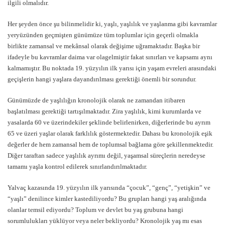
ilgili olmalıdır.
Her şeyden önce şu bilinmelidir ki, yaşlı, yaşlılık ve yaşlanma gibi kavramlar
yeryüzünden geçmişten günümüze tüm toplumlar için geçerli olmakla
birlikte zamansal ve mekânsal olarak değişime uğramaktadır. Başka bir
ifadeyle bu kavramlar daima var olagelmiştir fakat sınırları ve kapsamı aynı
kalmamıştır. Bu noktada 19. yüzyılın ilk yarısı için yaşam evreleri arasındaki
geçişlerin hangi yaşlara dayandırılması gerektiği önemli bir sorundur.
Günümüzde de yaşlılığın kronolojik olarak ne zamandan itibaren
başlatılması gerektiği tartışılmaktadır. Zira yaşlılık, kimi kurumlarda ve
yasalarda 60 ve üzerindekiler şeklinde belirlenirken, diğerlerinde bu ayrım
65 ve üzeri yaşlar olarak farklılık göstermektedir. Dahası bu kronolojik eşik
değerler de hem zamansal hem de toplumsal bağlama göre şekillenmektedir.
Diğer taraftan sadece yaşlılık ayrımı değil, yaşamsal süreçlerin neredeyse
tamamı yaşla kontrol edilerek sınırlandırılmaktadır.
Yalvaç kazasında 19. yüzyılın ilk yarısında “çocuk”, “genç”, “yetişkin” ve
“yaşlı” denilince kimler kastediliyordu? Bu grupları hangi yaş aralığında
olanlar temsil ediyordu? Toplum ve devlet bu yaş grubuna hangi
sorumlulukları yüklüyor veya neler bekliyordu? Kronolojik yaş mı esas