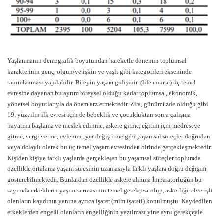
Yaşlanmanın demografik boyutundan hareketle dönemin toplumsal
karakterinin genç, olgun/yetişkin ve yaşlı gibi kategorileri ekseninde
tanımlanması yapılabilir. Bireyin yaşam gidişinin (life course) üç temel
evresine dayanan bu ayrım bireysel olduğu kadar toplumsal, ekonomik,
yönetsel boyutlarıyla da önem arz etmektedir. Zira, günümüzde olduğu gibi
19. yüzyılın ilk evresi için de bebeklik ve çocukluktan sonra çalışma
hayatına başlama ve meslek edinme, askere gitme, eğitim için medreseye
gitme, vergi verme, evlenme, yer değiştirme gibi yaşamsal süreçler doğrudan
veya dolaylı olarak bu üç temel yaşam evresinden birinde gerçekleşmektedir.
Kişiden kişiye farklı yaşlarda gerçekleşen bu yaşamsal süreçler toplumda
özellikle ortalama yaşam süresinin uzamasıyla farklı yaşlara doğru değişim
gösterebilmektedir. Bunlardan özellikle askere alınma İmparatorluğun bu
sayımda erkeklerin yaşını sormasının temel gerekçesi olup, askerliğe elverişli
olanların kaydının yanına ayrıca işaret (mim işareti) konulmuştu. Kaydedilen
erkeklerden engelli olanların engelliğinin yazılması yine aynı gerekçeyle