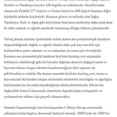
Terziler ve Yarıkkaya köyleri 100 kişiden az nüfusluydu. Sücüllü kadar
olmasa da Üyüklü 577 kişiyle ve Gemen köyü ise 488 kişiyle kazanın diğer
kalabalık nüfuslu köyleriydi. Kazanın görece az nüfuslu olan Sağır,
Yarıkkaya, Surk ve Ağap gibi köylerinin hem kaza merkezine daha uzak hem
de daha yüksek ve eğimli arazilerde kurulmuş olduğu dikkati çekmektedir.
Yalvaç kazası sınırları içerisindeki kalan alanın ana jeomorfolojik karakteri
düşünüldüğünde dağlık ve eğimli alanlar daha çok hayvancılık için
kullanılırken plato sahaları ve ova tabanları ise tarım için elverişlidir.
Kazanın ana jeomorfolojik karakteri köylerin kuruluş yeri seçiminde
belirleyici olabileceği gibi bir köyden diğerine derecesi değişen tarım ve
hayvancılıktan oluşan sektörel karakteristiğinin ikili yapısını da
şekillendiriyor olabilir. Bu durum esasında köylerin kuruluş yeri, tarım ve
hayvancılık ikilisinden oluşan ekonomik sektörlerin önceliğini ve ağırlığını
belirlemekte bu da nüfus büyüklüğünü etkileyebilmektedir. Elbette bu
ilişkisellik birincil ekonomik sektörlerin dışında kalan yerleşmeler ve
yerleşmelerin nüfusu için geçerli olmayacaktır.
Osmanlı İmparatorluğu’nun kuruluşundan I. Dünya Savaşı sonrasında
çöküşüne kadar başlıca ekonomik faaliyeti tarımdı. 1800’lerde de 1900’ler