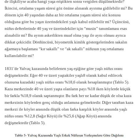
de ilişkiliyse acaba hangi yaşa eriştikten sonra vergiden düşülmektedir?
İkincisi, ortalama yaşam süresi göz önüne alınarak ayırıma gidilebilir mi? Bu
dönem için 40 yaşından daha az bir ortalama yaşam süresi söz konusu
olduğuna göre bu yaşın üzerindekileri yaşlı kabul edilebilir mi? Üçüncüsü,
nüfus defterlerinde 40 yaş ve üzerindekiler için “musin” tanımlaması esas
alınabilir mi? Bu ayrım askerlikten muaf olma yaşı ile aynı olması ayrıca
dikkat çekicidir. Dördüncüsü, biyometrik kimlik göstergelerinden sakalın
ağarmaya başlaması “kır sakallı” ve “ak sakallı” nüfusun yaş ortalaması
kullanılabilir mi?
1831’de Yalvaç kazasında belirlenen yaş eşiğine göre yaşlı nüfus oranı
değişmektedir. Eğer 40 ve üzeri yaştakiler yaşlı8 olarak kabul edilecek
olunursa kazadaki yaşlı nüfus oranı %18,6 olarak hesaplanmıştır (Tablo 5).
Kaza merkezinde 40 ve üzeri yaşta olanların payı %18 iken köylerde küçük
bir farkla %18,9 olarak saptanmıştır. Bu fark her ne kadar düşük de olsa kaza
merkezinin köylerden genç olduğu anlamına gelmektedir. Diğer taraftan kaza
merkezi ile köyler arasında düşük olan farka karşılık köyler arasında yaşlı
nüfus oranı %12,8 (Sağır Köyü) ile %25,6 (Ağap Köyü) arasında
değişmektedir (Tablo 5).