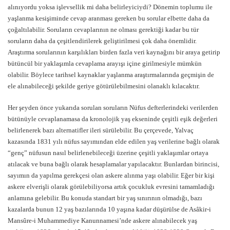
alınıyordu yoksa işlevsellik mi daha belirleyiciydi? Dönemin toplumu ile
yaşlanma kesişiminde cevap aranması gereken bu sorular elbette daha da
çoğaltılabilir. Soruların cevaplarının ne olması gerektiği kadar bu tür
soruların daha da çeşitlendirilerek geliştirilmesi çok daha önemlidir.
Araştırma sorularının karşılıkları birden fazla veri kaynağını bir araya getirip
bütüncül bir yaklaşımla cevaplama arayışı içine girilmesiyle mümkün
olabilir. Böylece tarihsel kaynaklar yaşlanma araştırmalarında geçmişin de
ele alınabileceği şekilde geriye götürülebilmesini olanaklı kılacaktır.
Her şeyden önce yukarıda sorulan soruların Nüfus defterlerindeki verilerden
bütünüyle cevaplanamasa da kronolojik yaş ekseninde çeşitli eşik değerleri
belirlenerek bazı alternatifler ileri sürülebilir. Bu çerçevede, Yalvaç
kazasında 1831 yılı nüfus sayımından elde edilen yaş verilerine bağlı olarak
“genç” nüfusun nasıl belirlenebileceği üzerine çeşitli yaklaşımlar ortaya
atılacak ve buna bağlı olarak hesaplamalar yapılacaktır. Bunlardan birincisi,
sayımın da yapılma gerekçesi olan askere alınma yaşı olabilir. Eğer bir kişi
askere elverişli olarak görülebiliyorsa artık çocukluk evresini tamamladığı
anlamına gelebilir. Bu konuda standart bir yaş sınırının olmadığı, bazı
kazalarda bunun 12 yaş bazılarında 10 yaşına kadar düşürülse de Asâkir-i
Mansûre-i Muhammediye Kanunnamesi’nde askere alınabilecek yaş