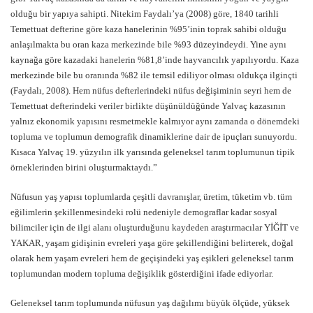
olduğu bir yapıya sahipti. Nitekim Faydalı’ya (2008) göre, 1840 tarihli
Temettuat defterine göre kaza hanelerinin %95’inin toprak sahibi olduğu
anlaşılmakta bu oran kaza merkezinde bile %93 düzeyindeydi. Yine aynı
kaynağa göre kazadaki hanelerin %81,8’inde hayvancılık yapılıyordu. Kaza
merkezinde bile bu oranında %82 ile temsil ediliyor olması oldukça ilginçti
(Faydalı, 2008). Hem nüfus defterlerindeki nüfus değişiminin seyri hem de
Temettuat defterindeki veriler birlikte düşünüldüğünde Yalvaç kazasının
yalnız ekonomik yapısını resmetmekle kalmıyor aynı zamanda o dönemdeki
topluma ve toplumun demografik dinamiklerine dair de ipuçları sunuyordu.
Kısaca Yalvaç 19. yüzyılın ilk yarısında geleneksel tarım toplumunun tipik
örneklerinden birini oluşturmaktaydı.”
Nüfusun yaş yapısı toplumlarda çeşitli davranışlar, üretim, tüketim vb. tüm
eğilimlerin şekillenmesindeki rolü nedeniyle demograflar kadar sosyal
bilimciler için de ilgi alanı oluşturduğunu kaydeden araştırmacılar YİĞİT ve
YAKAR, yaşam gidişinin evreleri yaşa göre şekillendiğini belirterek, doğal
olarak hem yaşam evreleri hem de geçişindeki yaş eşikleri geleneksel tarım
toplumundan modern topluma değişiklik gösterdiğini ifade ediyorlar.
Geleneksel tarım toplumunda nüfusun yaş dağılımı büyük ölçüde, yüksek