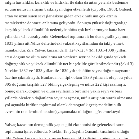
salgın hastalıklar, kuraklık ve kıtlıklar ile daha da artan yetersiz beslenme
sorunu nüfusun artışını baskılayan diğer etkenlerdi (Cipolla, 1980). Giderek
artan ve uzun süren savaşlar askere giden erkek nüfusun çok azının
memleketine dönmesi anlamına geliyordu. Sonuçta yüksek doğurganlığa
karşılık yüksek ölümlülük nedeniyle nüfus çok hızlı artmıyor hatta bazı
yıllarda aksine azalıyordu. Geleneksel topluma ait bu demografik yapının,
1831 yılına ait Nüfus defterindeki vukuat kayıtlarından da takip etmek
mümkündür. Zira Yalvaç kazasında H. 1247-1254 (M. 1831-1839) yılları
arası doğum ve ölüm sayılarına ait verilerin seyrine bakıldığında yüksek
doğurganlık ve yüksek ölümlülük net bir şekilde görülebilmektedir (Şekil 3).
Nitekim 1832 ve 1833 yılları ile 1839 yılında ölüm sayısı doğum sayısının
üzerine çıkmaktaydı. Bunlardan en tipik olanı 1839 yılına ait olup, bu yılda
305 doğuma karşılık 527 ölüm gerçekleşmiş ve nüfus 222 kişi azalmıştı.
Sonuç olarak, doğum ve ölüm sayılarının birbirine yakın seyri ve bazı
yıllarda ölenlerin doğanların sayısını aşması, nüfus artışının sınırlı olmasına
yol açmakla birlikte toplumsal olarak demografik geçiş modelinin ilk
evresinin (modernite öncesine) yaşanmakta olduğunu göstermekteydi.
Yalvaç kazasının demografik yapısı gibi ekonomisi de geleneksel tarım
toplumuna işaret ediordu. Nitekim 19. yüzyılın Osmanlı kırsalında olduğu
gibi Yalvaç kazasında da tarım ve hayvancılık ikilisinin yoğun ve yaygın