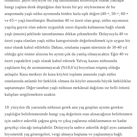
olmalıdır. Şayet böyleyse bu yaş tanımlaması kronolojik olarak yaklaşık
hangi yaşlara denk düştüğüne dair kesin bir şey söylenemese de bu
araştırmada yaşlı nüfus ayrımında birden fazla eşik değeri (40-+, 50-+, 60-+
ve 65-+ yaş) önerilmiştir. Bunlardan 40 ve üzeri olan grup, nüfus sayımının
yapılış gayesi olan askere uygunluk sınırı dışında kalmasına bağlı olarak
yaşlı (musin) şeklinde tanımlanması dikkat çekmektedir. Dolayısıyla 40 ve
üzeri yaşta olanları yaşlı nüfus kategorisinde değerlendirmek için uygun bir
sınır olarak kabul edilebilir. Dahası, ortalama yaşam süresinin de 30-40 yıl
olduğu göz önüne alınırsa bu ayrım çok da yanlış olmayacaktır. Eğer 40 ve
üzeri yaştakileri yaşlı olarak kabul edersek Yalvaç kazası nüfusunda
yaşlıların hiç de azımsanmayacak (%18,6’sı) boyutlara erişmiş olduğu
anlaşılır. Kaza merkezi ile kaza köyleri toplamı arasında yaşlı nüfus
oranlarında anlamlı bir farklılık olmasa da köyler arasında büyük farklılıklar
saptanmıştır. Diğer taraftan yaşlı nüfusun mekânsal dağılımı ise belli örüntü
kalıpları sergilemekten uzaktır.
19. yüzyılın ilk yarısında nüfusun gerek ana yaş grupları ayrımı gerekse
yaşlılığın belirlenmesinde hangi yaş değerinin esas alınacağının belirlenmesi
için sadece askerlik çağına giriş ve çıkış yaşlarına odaklanmanın ne kadar
gerçekçi olacağı tartışılabilir. Dolayısıyla sadece askerlik değil aynı zamanda
biyometrik yaş göstergeleri, vergi almaya başlama ve yaşlanmaya bağlı