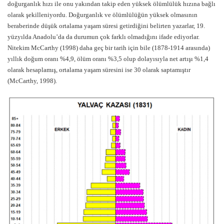
doğurganlık hızı ile onu yakından takip eden yüksek ölümlülük hızına bağlı
olarak şekilleniyordu. Doğurganlık ve ölümlülüğün yüksek olmasının
beraberinde düşük ortalama yaşam süresi getirdiğini belirten yazarlar, 19.
yüzyılda Anadolu’da da durumun çok farklı olmadığını ifade ediyorlar.
Nitekim McCarthy (1998) daha geç bir tarih için bile (1878-1914 arasında)
yıllık doğum oranı %4,9, ölüm oranı %3,5 olup dolayısıyla net artışı %1,4
olarak hesaplamış, ortalama yaşam süresini ise 30 olarak saptamıştır
(McCarthy, 1998).