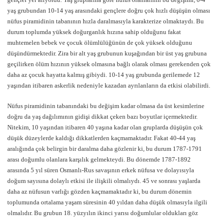
yaş grubundan 10-14 yaş arasındaki gençlere doğru çok hızlı düşüşün olması
nüfus piramidinin tabanının hızla daralmasıyla karakterize olmaktaydı. Bu
durum toplumda yüksek doğurganlık hızına sahip olduğunu fakat
muhtemelen bebek ve çocuk ölümlülüğünün de çok yüksek olduğunu
düşündürmektedir. Zira bir alt yaş grubunun kuşağından bir üst yaş grubuna
geçilirken ölüm hızının yüksek olmasına bağlı olarak olması gerekenden çok
daha az çocuk hayatta kalmış gibiydi. 10-14 yaş grubunda gerilemede 12
yaşından itibaren askerlik nedeniyle kazadan ayrılanların da etkisi olabilirdi.
Nüfus piramidinin tabanındaki bu değişim kadar olmasa da üst kesimlerine
doğru da yaş dağılımının gidişi dikkat çeken bazı boyutlar içermektedir.
Nitekim, 10 yaşından itibaren 40 yaşına kadar olan gruplarda düşüşün çok
düşük düzeylerde kaldığı dikkatlerden kaçmamaktadır. Fakat 40-44 yaş
aralığında çok belirgin bir daralma daha gözlenir ki, bu durum 1787-1791
arası doğumlu olanlara karşılık gelmekteydi. Bu dönemde 1787-1892
arasında 5 yıl süren Osmanlı-Rus savaşının erkek nüfusa ve dolayısıyla
doğum sayısına dolaylı etkisi ile ilişkili olmalıydı. 45 ve sonrası yaşlarda
daha az nüfusun varlığı gözden kaçmamaktadır ki, bu durum dönemin
toplumunda ortalama yaşam süresinin 40 yıldan daha düşük olmasıyla ilgili
olmalıdır. Bu grubun 18. yüzyılın ikinci yarısı doğumlular oldukları göz