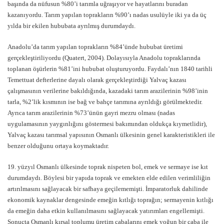
başında da nüfusun %80’i tarımla uğraşıyor ve hayatlarını buradan
kazanıyordu. Tarım yapılan toprakların %90’ı nadas usulüyle iki ya da üç
yılda bir ekilen hububata ayrılmış durumdaydı.
Anadolu’da tarım yapılan toprakların %84’ünde hububat üretimi
gerçekleştiriliyordu (Quatert, 2004). Dolayısıyla Anadolu topraklarında
toplanan öşürlerin %81’ini hububat oluşturuyordu. Faydalı’nın 1840 tarihli
Temettuat defterlerine dayalı olarak gerçekleştirdiği Yalvaç kazası
çalışmasının verilerine bakıldığında, kazadaki tarım arazilerinin %98’inin
tarla, %2’lik kısmının ise bağ ve bahçe tarımına ayrıldığı görülmektedir.
Ayrıca tarım arazilerinin %73’ünün gayri mezru olması (nadas
uygulamasının yaygınlığını göstermesi bakımından oldukça kıymetlidir),
Yalvaç kazası tarımsal yapısının Osmanlı ülkesinin genel karakteristikleri ile
benzer olduğunu ortaya koymaktadır.
19. yüzyıl Osmanlı ülkesinde toprak nispeten bol, emek ve sermaye ise kıt
durumdaydı. Böylesi bir yapıda toprak ve emekten elde edilen verimliliğin
artırılmasını sağlayacak bir safhaya geçilememişti. İmparatorluk dahilinde
ekonomik kaynaklar dengesinde emeğin kıtlığı toprağın; sermayenin kıtlığı
da emeğin daha etkin kullanılmasını sağlayacak yatırımları engellemişti.
Sonuçta Osmanlı kırsal toplumu üretim çabalarını emek yoğun bir çaba ile