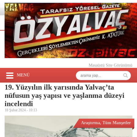
Masaüstü Site Görünümü
MENÜ
19. Yüzyılın ilk yarısında Yalvaç’ta
nüfusun yaş yapısı ve yaşlanma düzeyi
incelendi
18 Şubat 2024 -
10:13
Araştırma
,
Tüm Manşetler