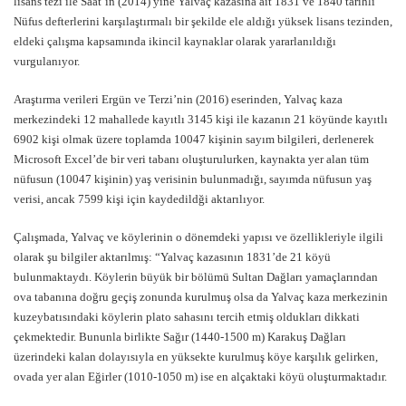
lisans tezi ile Saat’in (2014) yine Yalvaç kazasına ait 1831 ve 1840 tarihli
Nüfus defterlerini karşılaştırmalı bir şekilde ele aldığı yüksek lisans tezinden,
eldeki çalışma kapsamında ikincil kaynaklar olarak yararlanıldığı
vurgulanıyor.
Araştırma verileri Ergün ve Terzi’nin (2016) eserinden, Yalvaç kaza
merkezindeki 12 mahallede kayıtlı 3145 kişi ile kazanın 21 köyünde kayıtlı
6902 kişi olmak üzere toplamda 10047 kişinin sayım bilgileri, derlenerek
Microsoft Excel’de bir veri tabanı oluşturulurken, kaynakta yer alan tüm
nüfusun (10047 kişinin) yaş verisinin bulunmadığı, sayımda nüfusun yaş
verisi, ancak 7599 kişi için kaydedildği aktarılıyor.
Çalışmada, Yalvaç ve köylerinin o dönemdeki yapısı ve özellikleriyle ilgili
olarak şu bilgiler aktarılmış: “Yalvaç kazasının 1831’de 21 köyü
bulunmaktaydı. Köylerin büyük bir bölümü Sultan Dağları yamaçlarından
ova tabanına doğru geçiş zonunda kurulmuş olsa da Yalvaç kaza merkezinin
kuzeybatısındaki köylerin plato sahasını tercih etmiş oldukları dikkati
çekmektedir. Bununla birlikte Sağır (1440-1500 m) Karakuş Dağları
üzerindeki kalan dolayısıyla en yüksekte kurulmuş köye karşılık gelirken,
ovada yer alan Eğirler (1010-1050 m) ise en alçaktaki köyü oluşturmaktadır.