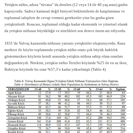
Yetişkin nüfus, adına “tüvana” da denilen (12 veya 14 ile 40 yaş arası) grubu
kapsıyordu. Sadece kamusal değil bireysel beklentilerin de karşılanması ve
toplumsal taleplere de cevap vermesi gerekenler yine bu gruba giren
yetişkinlerdi. Kısacası, toplumsal olduğu kadar ekonomik ve yönetsel olarak
da yetişkin nüfusun büyüklüğü ve nitelikleri son derece önem arz ediyordu.
1831’de Yalvaç kazasında nüfusun yarısını yetişkinler oluşturuyordu. Kaza
merkezi ile köyler toplamında yetişkin nüfus oranı çok büyük farklılık
göstermezken köylerin kendi arasında yetişkin nüfusa sahip olma oranları
değişmekteydi. Nitekim, yetişkin nüfus Terziler köyünde %25 ile en az iken,
Bahtiyar köyünde bu oran %57,3’e kadar yükselmişti (Tablo 4).