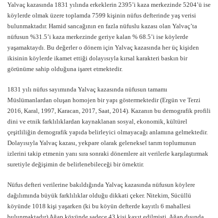
Yalvaç kazasında 1831 yılında erkeklerin 2395’i kaza merkezinde 5204’ü ise
köylerde olmak üzere toplamda 7599 kişinin nüfus defterinde yaş verisi
bulunmaktadır. Hamid sancağının en fazla nüfuslu kazası olan Yalvaç’ta
nüfusun %31.5’i kaza merkezinde geriye kalan % 68.5’i ise köylerde
yaşamaktaydı. Bu değerler o dönem için Yalvaç kazasında her üç kişiden
ikisinin köylerde ikamet ettiği dolayısıyla kırsal karakteri baskın bir
görünüme sahip olduğuna işaret etmektedir.
1831 yılı nüfus sayımında Yalvaç kazasında nüfusun tamamı
Müslümanlardan oluşan homojen bir yapı göstermektedir (Ergün ve Terzi
2016, Karal, 1997, Karacan, 2017, Saat, 2014). Kazanın bu demografik profili
dini ve etnik farklılıklardan kaynaklanan sosyal, ekonomik, kültürel
çeşitliliğin demografik yapıda belirleyici olmayacağı anlamına gelmektedir.
Dolayısıyla Yalvaç kazası, yekpare olarak geleneksel tarım toplumunun
izlerini takip etmenin yanı sıra sonraki dönemlere ait verilerle karşılaştırmak
suretiyle değişimin de belirlenebileceği bir örnektir.
Nüfus defteri verilerine bakıldığında Yalvaç kazasında nüfusun köylere
dağılımında büyük farklılıklar olduğu dikkati çeker. Nitekim, Sücüllü
köyünde 1018 kişi yaşarken (ki bu köyün defterde kayıtlı 6 mahallesi
bulunmaktadır) Ağap köyünde sadece 43 kişi kayıt edilmişti. Ağap dışında