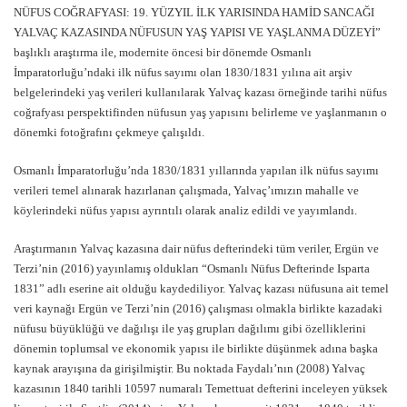
NÜFUS COĞRAFYASI: 19. YÜZYIL İLK YARISINDA HAMİD SANCAĞI
YALVAÇ KAZASINDA NÜFUSUN YAŞ YAPISI VE YAŞLANMA DÜZEYİ”
başlıklı araştırma ile, modernite öncesi bir dönemde Osmanlı
İmparatorluğu’ndaki ilk nüfus sayımı olan 1830/1831 yılına ait arşiv
belgelerindeki yaş verileri kullanılarak Yalvaç kazası örneğinde tarihi nüfus
coğrafyası perspektifinden nüfusun yaş yapısını belirleme ve yaşlanmanın o
dönemki fotoğrafını çekmeye çalışıldı.
Osmanlı İmparatorluğu’nda 1830/1831 yıllarında yapılan ilk nüfus sayımı
verileri temel alınarak hazırlanan çalışmada, Yalvaç’ımızın mahalle ve
köylerindeki nüfus yapısı ayrıntılı olarak analiz edildi ve yayımlandı.
Araştırmanın Yalvaç kazasına dair nüfus defterindeki tüm veriler, Ergün ve
Terzi’nin (2016) yayınlamış oldukları “Osmanlı Nüfus Defterinde Isparta
1831” adlı eserine ait olduğu kaydediliyor. Yalvaç kazası nüfusuna ait temel
veri kaynağı Ergün ve Terzi’nin (2016) çalışması olmakla birlikte kazadaki
nüfusu büyüklüğü ve dağılışı ile yaş grupları dağılımı gibi özelliklerini
dönemin toplumsal ve ekonomik yapısı ile birlikte düşünmek adına başka
kaynak arayışına da girişilmiştir. Bu noktada Faydalı’nın (2008) Yalvaç
kazasının 1840 tarihli 10597 numaralı Temettuat defterini inceleyen yüksek