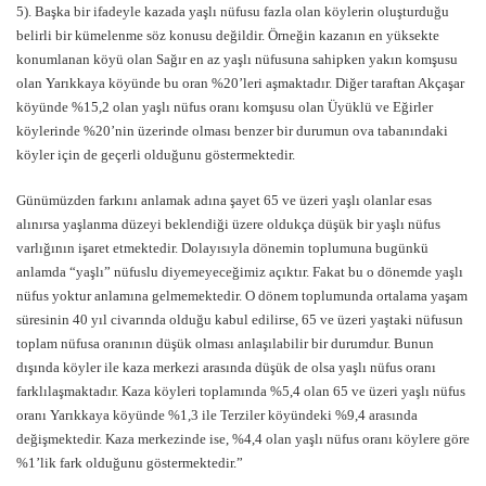
5). Başka bir ifadeyle kazada yaşlı nüfusu fazla olan köylerin oluşturduğu
belirli bir kümelenme söz konusu değildir. Örneğin kazanın en yüksekte
konumlanan köyü olan Sağır en az yaşlı nüfusuna sahipken yakın komşusu
olan Yarıkkaya köyünde bu oran %20’leri aşmaktadır. Diğer taraftan Akçaşar
köyünde %15,2 olan yaşlı nüfus oranı komşusu olan Üyüklü ve Eğirler
köylerinde %20’nin üzerinde olması benzer bir durumun ova tabanındaki
köyler için de geçerli olduğunu göstermektedir.
Günümüzden farkını anlamak adına şayet 65 ve üzeri yaşlı olanlar esas
alınırsa yaşlanma düzeyi beklendiği üzere oldukça düşük bir yaşlı nüfus
varlığının işaret etmektedir. Dolayısıyla dönemin toplumuna bugünkü
anlamda “yaşlı” nüfuslu diyemeyeceğimiz açıktır. Fakat bu o dönemde yaşlı
nüfus yoktur anlamına gelmemektedir. O dönem toplumunda ortalama yaşam
süresinin 40 yıl civarında olduğu kabul edilirse, 65 ve üzeri yaştaki nüfusun
toplam nüfusa oranının düşük olması anlaşılabilir bir durumdur. Bunun
dışında köyler ile kaza merkezi arasında düşük de olsa yaşlı nüfus oranı
farklılaşmaktadır. Kaza köyleri toplamında %5,4 olan 65 ve üzeri yaşlı nüfus
oranı Yarıkkaya köyünde %1,3 ile Terziler köyündeki %9,4 arasında
değişmektedir. Kaza merkezinde ise, %4,4 olan yaşlı nüfus oranı köylere göre
%1’lik fark olduğunu göstermektedir.”