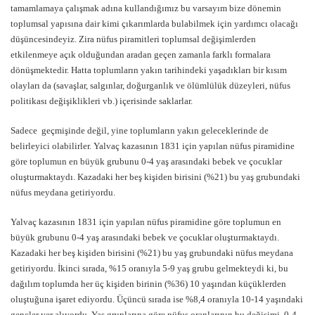
tamamlamaya çalışmak adına kullandığımız bu varsayım bize dönemin
toplumsal yapısına dair kimi çıkarımlarda bulabilmek için yardımcı olacağı
düşüncesindeyiz. Zira nüfus piramitleri toplumsal değişimlerden
etkilenmeye açık olduğundan aradan geçen zamanla farklı formalara
dönüşmektedir. Hatta toplumların yakın tarihindeki yaşadıkları bir kısım
olayları da (savaşlar, salgınlar, doğurganlık ve ölümlülük düzeyleri, nüfus
politikası değişiklikleri vb.) içerisinde saklarlar.
Sadece geçmişinde değil, yine toplumların yakın geleceklerinde de
belirleyici olabilirler. Yalvaç kazasının 1831 için yapılan nüfus piramidine
göre toplumun en büyük grubunu 0-4 yaş arasındaki bebek ve çocuklar
oluşturmaktaydı. Kazadaki her beş kişiden birisini (%21) bu yaş grubundaki
nüfus meydana getiriyordu.
Yalvaç kazasının 1831 için yapılan nüfus piramidine göre toplumun en
büyük grubunu 0-4 yaş arasındaki bebek ve çocuklar oluşturmaktaydı.
Kazadaki her beş kişiden birisini (%21) bu yaş grubundaki nüfus meydana
getiriyordu. İkinci sırada, %15 oranıyla 5-9 yaş grubu gelmekteydi ki, bu
dağılım toplumda her üç kişiden birinin (%36) 10 yaşından küçüklerden
oluştuğuna işaret ediyordu. Üçüncü sırada ise %8,4 oranıyla 10-14 yaşındaki
gençler yer alıyordu. Yaş gruplarına göre nüfus oranlarının bu değişimi, 0-4