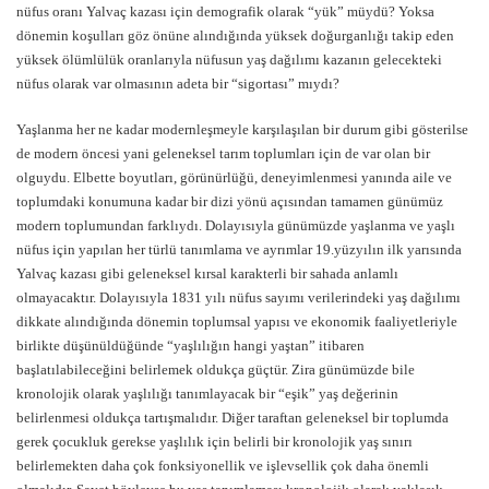
nüfus oranı Yalvaç kazası için demografik olarak “yük” müydü? Yoksa
dönemin koşulları göz önüne alındığında yüksek doğurganlığı takip eden
yüksek ölümlülük oranlarıyla nüfusun yaş dağılımı kazanın gelecekteki
nüfus olarak var olmasının adeta bir “sigortası” mıydı?
Yaşlanma her ne kadar modernleşmeyle karşılaşılan bir durum gibi gösterilse
de modern öncesi yani geleneksel tarım toplumları için de var olan bir
olguydu. Elbette boyutları, görünürlüğü, deneyimlenmesi yanında aile ve
toplumdaki konumuna kadar bir dizi yönü açısından tamamen günümüz
modern toplumundan farklıydı. Dolayısıyla günümüzde yaşlanma ve yaşlı
nüfus için yapılan her türlü tanımlama ve ayrımlar 19.yüzyılın ilk yarısında
Yalvaç kazası gibi geleneksel kırsal karakterli bir sahada anlamlı
olmayacaktır. Dolayısıyla 1831 yılı nüfus sayımı verilerindeki yaş dağılımı
dikkate alındığında dönemin toplumsal yapısı ve ekonomik faaliyetleriyle
birlikte düşünüldüğünde “yaşlılığın hangi yaştan” itibaren
başlatılabileceğini belirlemek oldukça güçtür. Zira günümüzde bile
kronolojik olarak yaşlılığı tanımlayacak bir “eşik” yaş değerinin
belirlenmesi oldukça tartışmalıdır. Diğer taraftan geleneksel bir toplumda
gerek çocukluk gerekse yaşlılık için belirli bir kronolojik yaş sınırı
belirlemekten daha çok fonksiyonellik ve işlevsellik çok daha önemli