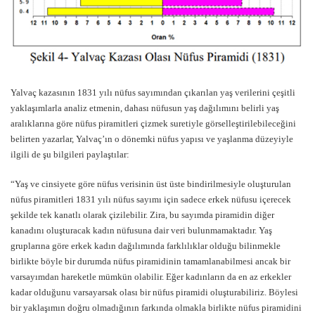
Yalvaç kazasının 1831 yılı nüfus sayımından çıkarılan yaş verilerini çeşitli
yaklaşımlarla analiz etmenin, dahası nüfusun yaş dağılımını belirli yaş
aralıklarına göre nüfus piramitleri çizmek suretiyle görselleştirilebileceğini
belirten yazarlar, Yalvaç’ın o dönemki nüfus yapısı ve yaşlanma düzeyiyle
ilgili de şu bilgileri paylaştılar:
“Yaş ve cinsiyete göre nüfus verisinin üst üste bindirilmesiyle oluşturulan
nüfus piramitleri 1831 yılı nüfus sayımı için sadece erkek nüfusu içerecek
şekilde tek kanatlı olarak çizilebilir. Zira, bu sayımda piramidin diğer
kanadını oluşturacak kadın nüfusuna dair veri bulunmamaktadır. Yaş
gruplarına göre erkek kadın dağılımında farklılıklar olduğu bilinmekle
birlikte böyle bir durumda nüfus piramidinin tamamlanabilmesi ancak bir
varsayımdan hareketle mümkün olabilir. Eğer kadınların da en az erkekler
kadar olduğunu varsayarsak olası bir nüfus piramidi oluşturabiliriz. Böylesi
bir yaklaşımın doğru olmadığının farkında olmakla birlikte nüfus piramidini