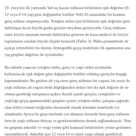
19. yüzyılın ilk yarısında Yalvaç kazası nüfusun belirlenen eşik değerine (0-
12 veya 0-14 yaş) göre değişmekle birlikte %42-45 arasındaki bir kısmını
genç nüfusu oluşturuyordu. Yetişkin nüfus için belirlenen eşik değerine göre
farklılaşsa da en büyük grubu gençler meydana getiriyordu. Genç nüfusun
oranı köyler arasında önemli farklılıklar gösterse de kaza merkezi ile köyler
toplamının oranları büyük ölçüde benzerdi (Tablo 3). Nüfus piramidinde de
açıkça izlenebilen bu durum, demografik geçiş modelinin ilk aşamasının ana
yaş grupları dağılımı ile uyumludur.
Bir sahada yaşayan yetişkin nüfus, genç ve yaşlı nüfus ayrımında
kullanılacak eşik değere göre değişmekle birlikte oldukça geniş bir kuşağı
kapsamaktadır. Bu grubun alt yaş sınırı genç nüfusun üst yaşına, üst sınırı da
yaşlı nüfusun alt yaşına denk düştüğünden dolayı her iki eşik değerin de ne
olması gerektiği tartışmaya açıktır. Kendi içinde gençler, yetişkinler ve
yaşlılığa geçiş aşamasındaki grupları içeren yetişkin nüfus, çalışma çağında
olan kitleyi temsil ettiğinden ekonomik olarak üretimin temelinde yer
almaktadır. Ayrıca bu grup üretimde yer almanın ötesinde hem genç nüfusun
hem de yaşlı nüfusun ihtiyaç ve gereksinimlerine destek sağlamaktaydı. Yine
bu gruptan askerlik ve vergi verme gibi kamusal beklentileri yerine getirmesi
istenmekteydi. Askerlik için 12 veya 14 ve üzeri yaşta olmak gerekliydi.