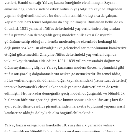
verileri, Hamid sancağı Yalvaç kazası örneğinde ele alınmıştır. Sayımın
amacına bağlı olarak sadece erkek nüfusun yaş bilgileri kaydedildiğinden
yapılan değerlendirmelerde bu durum bir sınırlılık oluştursa da çalışma
kapsamında bazı temel bulgulara da erişilebilmiştir. Bunlardan belki de en
önemlisi, 1831 yılına ait Nüfus defterindeki yaş verilerinden oluşturulan
nüfus piramidinin demografik geçiş modelinin ilk evresi ile uyumlu
görünüme sahip olduğunu, henüz modernleşme ekseninde herhangi bir
değişimin söz konusu olmadığını ve geleneksel tarım toplumunu karakterize
ettiğini göstermesidir. Zira yine Nüfus defterindeki yaş verileri dışında
vukuat kayıtlarından elde edilen 1831-1839 yılları arasındaki doğum ve
ölüm sayılarının gidişi de Yalvaç kazasının modern öncesi toplumdaki gibi
nüfus artış/azalış dalgalanmalarını açıkça göstermektedir. Bu temel iddia,
nüfus verileri dışındaki dönemin diğer kaynaklarındaki (Temettuat defterleri)
tarım ve hayvancılık eksenli ekonomik yapısına dair verilerden de teyit
edilmiştir. Her ne kadar demografik geçiş modeli doğurganlık ve ölümlülük
hızlarının birbirine göre değişimi ve bunun sonucu olan nüfus artış hızı ile
ayırt edilebilirse de nüfus piramitlerinden hareketle toplumsal yapının nasıl
karakterize olduğu dolaylı da olsa öngörülebilmektedir.
Yalvaç kazası örneğinden hareketle 19. yüzyılın ilk yarısında yüksek
doğurganlık ve ölümlülük hızı ile kısa ortalama yaşam süresi nüfusun yaş