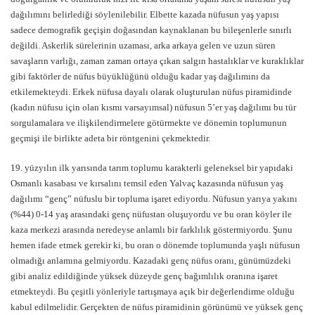
dağılımını belirlediği söylenilebilir. Elbette kazada nüfusun yaş yapısı
sadece demografik geçişin doğasından kaynaklanan bu bileşenlerle sınırlı
değildi. Askerlik sürelerinin uzaması, arka arkaya gelen ve uzun süren
savaşların varlığı, zaman zaman ortaya çıkan salgın hastalıklar ve kuraklıklar
gibi faktörler de nüfus büyüklüğünü olduğu kadar yaş dağılımını da
etkilemekteydi. Erkek nüfusa dayalı olarak oluşturulan nüfus piramidinde
(kadın nüfusu için olan kısmı varsayımsal) nüfusun 5’er yaş dağılımı bu tür
sorgulamalara ve ilişkilendirmelere götürmekte ve dönemin toplumunun
geçmişi ile birlikte adeta bir röntgenini çekmektedir.
19. yüzyılın ilk yarısında tarım toplumu karakterli geleneksel bir yapıdaki
Osmanlı kasabası ve kırsalını temsil eden Yalvaç kazasında nüfusun yaş
dağılımı “genç” nüfuslu bir topluma işaret ediyordu. Nüfusun yarıya yakını
(%44) 0-14 yaş arasındaki genç nüfustan oluşuyordu ve bu oran köyler ile
kaza merkezi arasında neredeyse anlamlı bir farklılık göstermiyordu. Şunu
hemen ifade etmek gerekir ki, bu oran o dönemde toplumunda yaşlı nüfusun
olmadığı anlamına gelmiyordu. Kazadaki genç nüfus oranı, günümüzdeki
gibi analiz edildiğinde yüksek düzeyde genç bağımlılık oranına işaret
etmekteydi. Bu çeşitli yönleriyle tartışmaya açık bir değerlendirme olduğu
kabul edilmelidir. Gerçekten de nüfus piramidinin görünümü ve yüksek genç