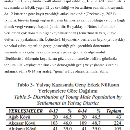
aralığının 1826 yılında 15-40 olarak tespit edildiği, 1828-1829 Osmanlı-Rus
savaşında en küçük yaşın 12’ye çekildiği ve bu tarihten sonraki ilk sayımda
da 12 kriterine göre kayıt yapıldığı anlaşılmaktadır (Özekmekçi, 2021).
İkincisi, bireyin hangi yaştan itibaren bir meslek sahibi olduğu ve buna bağlı
olarak vergi vermeye başladığı olabilir. Bu yaklaşım Nüfus defterindeki
verilerden çok dönemin diğer kaynaklarından (Temettuat defteri, Cizye
defteri vb.) yakalanabilir. Üçüncüsü, biyometrik verilerden bıyık (ter bıyıklı)
ve sakal çıkışı ergenliğe geçişi gösterdiği gibi çocukluk döneminin
tamamlanarak çalışma çağına geçişte gösterge olarak algılanabilir.
Dördüncüsü, dönemin koşullarını göz ardı etmemekle birlikte günümüz
toplumu ile karşılaştırabilmek ve demografik geçiş ve yaşlanma sürecini
anlamak adına 0-14 yaş aralığı “genç” nüfus olarak tanımlanabilir.