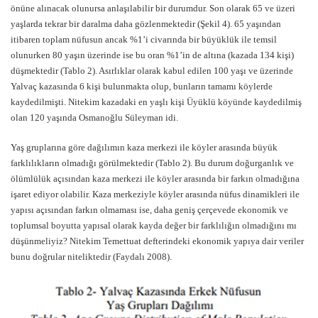
önüne alınacak olunursa anlaşılabilir bir durumdur. Son olarak 65 ve üzeri
yaşlarda tekrar bir daralma daha gözlenmektedir (Şekil 4). 65 yaşından
itibaren toplam nüfusun ancak %1’i civarında bir büyüklük ile temsil
olunurken 80 yaşın üzerinde ise bu oran %1’in de altına (kazada 134 kişi)
düşmektedir (Tablo 2). Asırlıklar olarak kabul edilen 100 yaşı ve üzerinde
Yalvaç kazasında 6 kişi bulunmakta olup, bunların tamamı köylerde
kaydedilmişti. Nitekim kazadaki en yaşlı kişi Üyüklü köyünde kaydedilmiş
olan 120 yaşında Osmanoğlu Süleyman idi.
Yaş gruplarına göre dağılımın kaza merkezi ile köyler arasında büyük
farklılıkların olmadığı görülmektedir (Tablo 2). Bu durum doğurganlık ve
ölümlülük açısından kaza merkezi ile köyler arasında bir farkın olmadığına
işaret ediyor olabilir. Kaza merkeziyle köyler arasında nüfus dinamikleri ile
yapısı açısından farkın olmaması ise, daha geniş çerçevede ekonomik ve
toplumsal boyutta yapısal olarak kayda değer bir farklılığın olmadığını mı
düşünmeliyiz? Nitekim Temettuat defterindeki ekonomik yapıya dair veriler
bunu doğrular niteliktedir (Faydalı 2008).