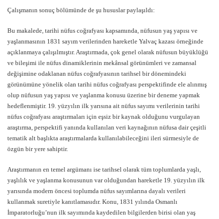
Çalışmanın sonuç bölümünde de şu hususlar paylaşıldı:
Bu makalede, tarihi nüfus coğrafyası kapsamında, nüfusun yaş yapısı ve
yaşlanmasının 1831 sayım verilerinden hareketle Yalvaç kazası örneğinde
açıklanmaya çalışılmıştır. Araştırmada, çok genel olarak nüfusun büyüklüğü
ve bileşimi ile nüfus dinamiklerinin mekânsal görünümleri ve zamansal
değişimine odaklanan nüfus coğrafyasının tarihsel bir dönemindeki
görünümüne yönelik olan tarihi nüfus coğrafyası perspektifinde ele alınmış
olup nüfusun yaş yapısı ve yaşlanma konusu üzerine bir deneme yapmak
hedeflenmiştir. 19. yüzyılın ilk yarısına ait nüfus sayımı verilerinin tarihi
nüfus coğrafyası araştırmaları için eşsiz bir kaynak olduğunu vurgulayan
araştırma, perspektifi yanında kullanılan veri kaynağının nüfusa dair çeşitli
tematik alt başlıkta araştırmalarda kullanılabileceğini ileri sürmesiyle de
özgün bir yere sahiptir.
Araştırmanın en temel argümanı ise tarihsel olarak tüm toplumlarda yaşlı,
yaşlılık ve yaşlanma konusunun var olduğundan hareketle 19. yüzyılın ilk
yarısında modern öncesi toplumda nüfus sayımlarına dayalı verileri
kullanmak suretiyle kanıtlamasıdır. Konu, 1831 yılında Osmanlı
İmparatorluğu’nun ilk sayımında kaydedilen bilgilerden birisi olan yaş