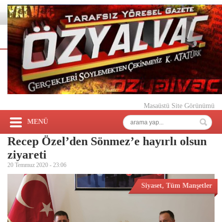
Masaüstü Site Görünümü
MENÜ
Recep Özel’den Sönmez’e hayırlı olsun
ziyareti
20 Temmuz 2020 -
23:06
Siyaset
,
Tüm Manşetler