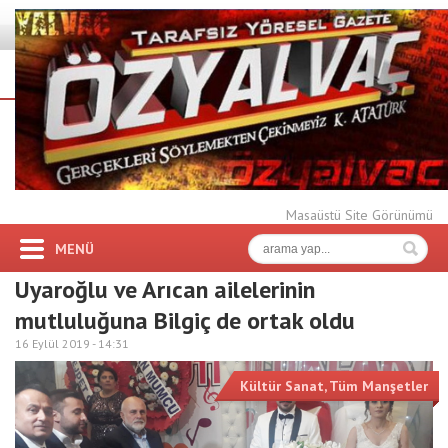
Masaüstü Site Görünümü
MENÜ
Uyaroğlu ve Arıcan ailelerinin
mutluluğuna Bilgiç de ortak oldu
16 Eylül 2019 -
14:31
Kültür Sanat
,
Tüm Manşetler