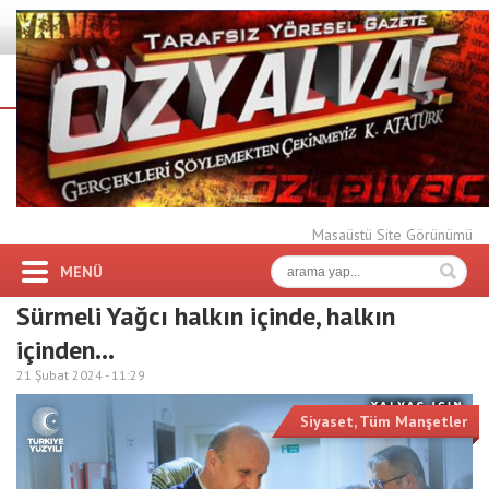
Masaüstü Site Görünümü
MENÜ
Sürmeli Yağcı halkın içinde, halkın
içinden…
21 Şubat 2024 -
11:29
Siyaset
,
Tüm Manşetler