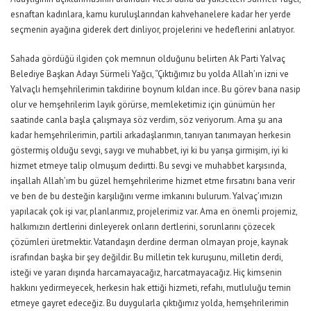
esnaftan kadınlara, kamu kuruluşlarından kahvehanelere kadar her yerde
seçmenin ayağına giderek dert dinliyor, projelerini ve hedeflerini anlatıyor.
Sahada gördüğü ilgiden çok memnun olduğunu belirten Ak Parti Yalvaç
Belediye Başkan Adayı Sürmeli Yağcı, “Çıktığımız bu yolda Allah’ın izni ve
Yalvaçlı hemşehrilerimin takdirine boynum kıldan ince. Bu görev bana nasip
olur ve hemşehrilerim layık görürse, memleketimiz için günümün her
saatinde canla başla çalışmaya söz verdim, söz veriyorum. Ama şu ana
kadar hemşehrilerimin, partili arkadaşlarımın, tanıyan tanımayan herkesin
göstermiş olduğu sevgi, saygı ve muhabbet, iyi ki bu yarışa girmişim, iyi ki
hizmet etmeye talip olmuşum dedirtti. Bu sevgi ve muhabbet karşısında,
inşallah Allah’ım bu güzel hemşehrilerime hizmet etme fırsatını bana verir
ve ben de bu desteğin karşılığını verme imkanını bulurum. Yalvaç’ımızın
yapılacak çok işi var, planlarımız, projelerimiz var. Ama en önemli projemiz,
halkımızın dertlerini dinleyerek onların dertlerini, sorunlarını çözecek
çözümleri üretmektir. Vatandaşın derdine derman olmayan proje, kaynak
israfından başka bir şey değildir. Bu milletin tek kuruşunu, milletin derdi,
isteği ve yararı dışında harcamayacağız, harcatmayacağız. Hiç kimsenin
hakkını yedirmeyecek, herkesin hak ettiği hizmeti, refahı, mutluluğu temin
etmeye gayret edeceğiz. Bu duygularla çıktığımız yolda, hemşehrilerimin