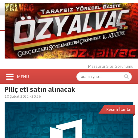
Masaüstü Site Görünümü
MENÜ
Piliç eti satın alınacak
10 Şubat 2022 -
20:26
Resmi İlanlar