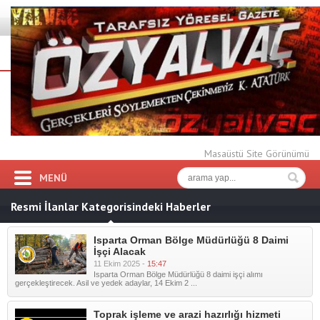
Masaüstü Site Görünümü
MENÜ
Resmi İlanlar Kategorisindeki Haberler
Isparta Orman Bölge Müdürlüğü 8 Daimi
İşçi Alacak
11 Ekim 2025 -
15:47
Isparta Orman Bölge Müdürlüğü 8 daimi işçi alımı
gerçekleştirecek. Asil ve yedek adaylar, 14 Ekim 2 ...
Toprak işleme ve arazi hazırlığı hizmeti