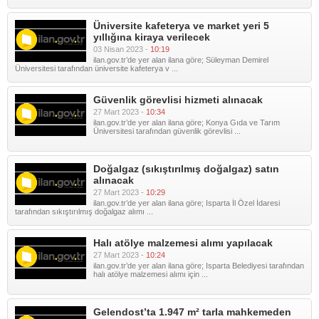
Üniversite kafeterya ve market yeri 5
yıllığına kiraya verilecek
03 Nisan 2023 -
10:19
ilan.gov.tr’de yer alan ilana göre; Süleyman Demirel
Üniversitesi tarafından üniversite kafeterya v ...
Güvenlik görevlisi hizmeti alınacak
27 Mart 2023 -
10:34
ilan.gov.tr’de yer alan ilana göre; Konya Gıda ve Tarım
Üniversitesi tarafından güvenlik görevlisi ...
Doğalgaz (sıkıştırılmış doğalgaz) satın
alınacak
27 Mart 2023 -
10:29
ilan.gov.tr’de yer alan ilana göre; Isparta İl Özel İdaresi
tarafından sıkıştırılmış doğalgaz alımı ...
Halı atölye malzemesi alımı yapılacak
27 Mart 2023 -
10:24
ilan.gov.tr’de yer alan ilana göre; Isparta Belediyesi tarafından
halı atölye malzemesi alımı için ...
Gelendost’ta 1.947 m² tarla mahkemeden