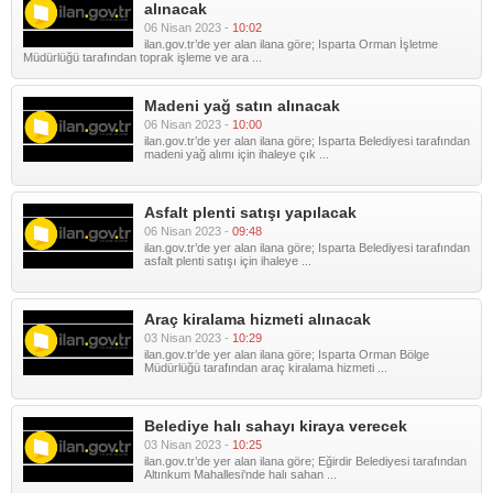
alınacak
06 Nisan 2023 -
10:02
ilan.gov.tr’de yer alan ilana göre; Isparta Orman İşletme
Müdürlüğü tarafından toprak işleme ve ara ...
Madeni yağ satın alınacak
06 Nisan 2023 -
10:00
ilan.gov.tr’de yer alan ilana göre; Isparta Belediyesi tarafından
madeni yağ alımı için ihaleye çık ...
Asfalt plenti satışı yapılacak
06 Nisan 2023 -
09:48
ilan.gov.tr’de yer alan ilana göre; Isparta Belediyesi tarafından
asfalt plenti satışı için ihaleye ...
Araç kiralama hizmeti alınacak
03 Nisan 2023 -
10:29
ilan.gov.tr’de yer alan ilana göre; Isparta Orman Bölge
Müdürlüğü tarafından araç kiralama hizmeti ...
Belediye halı sahayı kiraya verecek
03 Nisan 2023 -
10:25
ilan.gov.tr’de yer alan ilana göre; Eğirdir Belediyesi tarafından
Altınkum Mahallesi'nde halı sahan ...