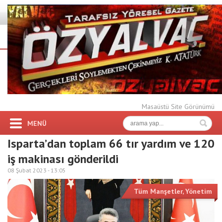
Masaüstü Site Görünümü
MENÜ
Isparta’dan toplam 66 tır yardım ve 120
iş makinası gönderildi
08 Şubat 2023 -
13:05
Tüm Manşetler
,
Yönetim