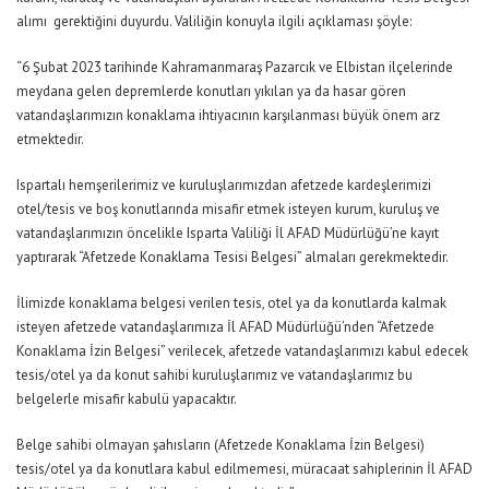
alımı gerektiğini duyurdu. Valiliğin konuyla ilgili açıklaması şöyle:
“6 Şubat 2023 tarihinde Kahramanmaraş Pazarcık ve Elbistan ilçelerinde
meydana gelen depremlerde konutları yıkılan ya da hasar gören
vatandaşlarımızın konaklama ihtiyacının karşılanması büyük önem arz
etmektedir.
Ispartalı hemşerilerimiz ve kuruluşlarımızdan afetzede kardeşlerimizi
otel/tesis ve boş konutlarında misafir etmek isteyen kurum, kuruluş ve
vatandaşlarımızın öncelikle Isparta Valiliği İl AFAD Müdürlüğü’ne kayıt
yaptırarak “Afetzede Konaklama Tesisi Belgesi” almaları gerekmektedir.
İlimizde konaklama belgesi verilen tesis, otel ya da konutlarda kalmak
isteyen afetzede vatandaşlarımıza İl AFAD Müdürlüğü’nden “Afetzede
Konaklama İzin Belgesi” verilecek, afetzede vatandaşlarımızı kabul edecek
tesis/otel ya da konut sahibi kuruluşlarımız ve vatandaşlarımız bu
belgelerle misafir kabulü yapacaktır.
Belge sahibi olmayan şahısların (Afetzede Konaklama İzin Belgesi)
tesis/otel ya da konutlara kabul edilmemesi, müracaat sahiplerinin İl AFAD