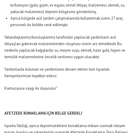
tır/kamyon (gıda, giyim, ev eşyası, temel ihtiyaç malzemesi, ekmek, su,
yakacak malzemesi) deprem bölgesine gönderilmiş,
Ayrıca bölgede acil yardım çalışmalarında kullanılmak üzere 27 araç
personeli ile birlikte sevk edilmiştir.
Vatandaşlarımız/kuruluşlarımız tarafından yapılacak yardımların acil
ihtiyaçları giderecek malzemelerden oluşması önem arz etmektedir. Bu
nedenle yapılacak bağışlarda; su, meyve suyu, ekmek, hazır gıda, hijyen ve
temizlik malzemelerine öncelik verilmesi uygun olacaktır.
Yardımlarda bulunan ve yardımlarını devam ettiren tüm Ispartalı
hemşerilerimize teşekkür ederiz.
Kamuoyuna saygı ile duyurulur.”
AFETZEDE KONAKLAMA İÇİN BELGE GEREKLİ
Isparta Valiliği, ayrıca depremzedelere konaklama imkanı sunmak isteyen
kurum, kuruluş ve vatandaşları uyararak Afetzede Konaklama Tesis Belgesi