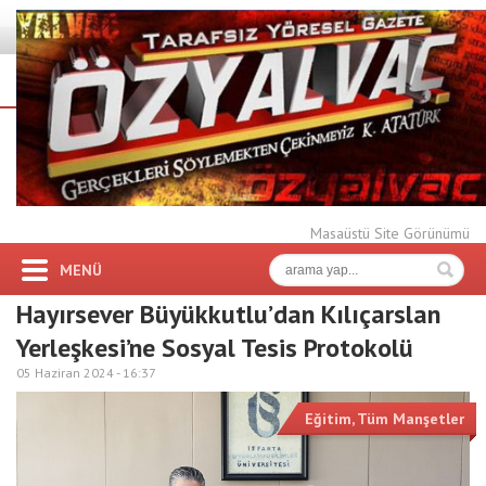
Masaüstü Site Görünümü
MENÜ
Hayırsever Büyükkutlu’dan Kılıçarslan
Yerleşkesi’ne Sosyal Tesis Protokolü
05 Haziran 2024 -
16:37
Eğitim
,
Tüm Manşetler