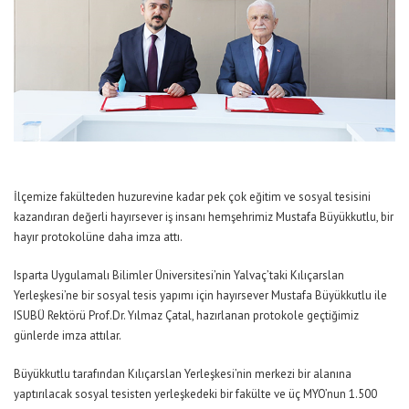
İlçemize fakülteden huzurevine kadar pek çok eğitim ve sosyal tesisini
kazandıran değerli hayırsever iş insanı hemşehrimiz Mustafa Büyükkutlu, bir
hayır protokolüne daha imza attı.
Isparta Uygulamalı Bilimler Üniversitesi’nin Yalvaç’taki Kılıçarslan
Yerleşkesi’ne bir sosyal tesis yapımı için hayırsever Mustafa Büyükkutlu ile
ISUBÜ Rektörü Prof.Dr. Yılmaz Çatal, hazırlanan protokole geçtiğimiz
günlerde imza attılar.
Büyükkutlu tarafından Kılıçarslan Yerleşkesi’nin merkezi bir alanına
yaptırılacak sosyal tesisten yerleşkedeki bir fakülte ve üç MYO’nun 1.500