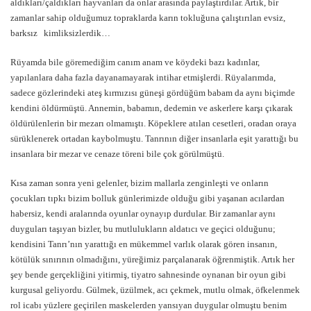
aldıkları/çaldıkları hayvanları da onlar arasında paylaştırdılar. Artık, bir
zamanlar sahip olduğumuz topraklarda karın tokluğuna çalıştırılan evsiz,
barksız kimliksizlerdik…
Rüyamda bile göremediğim canım anam ve köydeki bazı kadınlar,
yapılanlara daha fazla dayanamayarak intihar etmişlerdi. Rüyalarımda,
sadece gözlerindeki ateş kırmızısı güneşi gördüğüm babam da aynı biçimde
kendini öldürmüştü. Annemin, babamın, dedemin ve askerlere karşı çıkarak
öldürülenlerin bir mezarı olmamıştı. Köpeklere atılan cesetleri, oradan oraya
sürüklenerek ortadan kaybolmuştu. Tanrının diğer insanlarla eşit yarattığı bu
insanlara bir mezar ve cenaze töreni bile çok görülmüştü.
Kısa zaman sonra yeni gelenler, bizim mallarla zenginleşti ve onların
çocukları tıpkı bizim bolluk günlerimizde olduğu gibi yaşanan acılardan
habersiz, kendi aralarında oyunlar oynayıp durdular. Bir zamanlar aynı
duyguları taşıyan bizler, bu mutlulukların aldatıcı ve geçici olduğunu;
kendisini Tanrı’nın yarattığı en mükemmel varlık olarak gören insanın,
kötülük sınırının olmadığını, yüreğimiz parçalanarak öğrenmiştik. Artık her
şey bende gerçekliğini yitirmiş, tiyatro sahnesinde oynanan bir oyun gibi
kurgusal geliyordu. Gülmek, üzülmek, acı çekmek, mutlu olmak, öfkelenmek
rol icabı yüzlere geçirilen maskelerden yansıyan duygular olmuştu benim