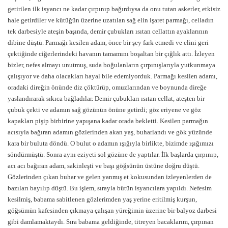
getirilen ilk isyancı ne kadar çırpınıp bağırdıysa da onu tutan askerler, etkisiz
hale getirdiler ve kütüğün üzerine uzatılan sağ elin işaret parmağı, celladın
tek darbesiyle ateşin başında, demir çubukları ısıtan cellattın ayaklarının
dibine düştü. Parmağı kesilen adam, önce bir şey fark etmedi ve elini geri
çektiğinde ciğerlerindeki havanın tamamını boşaltan bir çığlık attı. İzleyen
bizler, nefes almayı unutmuş, suda boğulanların çırpınışlarıyla yutkunmaya
çalışıyor ve daha olacakları hayal bile edemiyorduk. Parmağı kesilen adamı,
oradaki direğin önünde diz çöktürüp, omuzlarından ve boynunda direğe
yaslandırarak sıkıca bağladılar. Demir çubukları ısıtan cellat, ateşten bir
çubuk çekti ve adamın sağ gözünün önüne getirdi; göz eriyene ve göz
kapakları pişip birbirine yapışana kadar orada bekletti. Kesilen parmağın
acısıyla bağıran adamın gözlerinden akan yaş, buharlandı ve gök yüzünde
kara bir buluta döndü. O bulut o adamın ışığıyla birlikte, bizimde ışığımızı
söndürmüştü. Sonra aynı eziyeti sol gözüne de yaptılar. İlk başlarda çırpınıp,
acı acı bağıran adam, sakinleşti ve başı göğsünün üstüne doğru düştü.
Gözlerinden çıkan buhar ve gelen yanmış et kokusundan izleyenlerden de
bazıları bayılıp düştü. Bu işlem, sırayla bütün isyancılara yapıldı. Nefesim
kesilmiş, babama sabitlenen gözlerimden yaş yerine eritilmiş kurşun,
göğsümün kafesinden çıkmaya çalışan yüreğimin üzerine bir balyoz darbesi
gibi damlamaktaydı. Sıra babama geldiğinde, titreyen bacaklarım, çırpınan