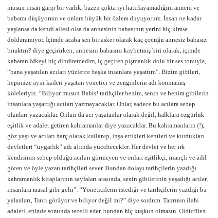
musun insan garip bir varlık, bazen çokta iyi hatırlayamadığım annem ve
babamı düşüyorum ve onlara büyük bir özlem duyuyorum. İnsan ne kadar
yaşlansa da kendi ailesi olsa da annesinin babasının yerini hiç kimse
dolduramıyor. İçimde acaba sen bir asker olarak kaç çocuğu annesiz babasız
bıraktın? diye geçirirken; annesini babasını kaybetmiş biri olarak, içimde
kabaran öfkeyi hiç dindiremedim, iç geçiren pişmanlık dolu bir ses tonuyla,
“bana yaşatılan acıları yüzlerce başka insanlara yaşattım”. Bizim gibileri,
hepimize aynı kaderi yaşatan yönetici ve zenginlerin adı konmamış
köleleriyiz. “Biliyor musun Babis! tarihçiler benim, senin ve benim gibilerin
insanlara yaşattığı acıları yazmayacaklar. Onlar, sadece bu acılara sebep
olanları yazacaklar. Onları da acı yaşatanlar olarak değil, halklara özgürlük
eşitlik ve adalet getiren kahramanlar diye yazacaklar. Bu kahramanların (!),
göz yaşı ve acıları harç olarak kullanıp, inşa ettikleri kentleri ve kurdukları
devletleri “uygarlık” adı altında yüceltecekler. Her devlet ve her ırk
kendisinin sebep olduğu acıları görmeyen ve onları eşitlikçi, inançlı ve adil
gören ve öyle yazan tarihçileri sever. Bundan dolayı tarihçilerin yazdığı
kahramanlık kitaplarının sayfaları arasında, senin gibilerinin yaşadığı acılar,
insanlara masal gibi gelir”. “Yöneticilerin istediği ve tarihçilerin yazdığı bu
yalanları, Tanrı görüyor ve biliyor değil mi?” diye sordum. Tanrının ilahi
adaleti, eninde sonunda tecelli eder, bundan hiç kuşkun olmasın. Öldürülen