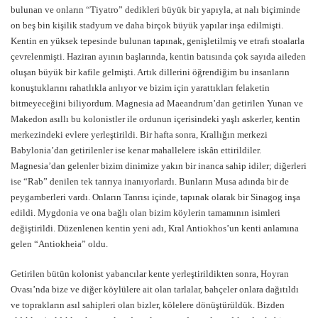
bulunan ve onların “Tiyatro” dedikleri büyük bir yapıyla, at nalı biçiminde
on beş bin kişilik stadyum ve daha birçok büyük yapılar inşa edilmişti.
Kentin en yüksek tepesinde bulunan tapınak, genişletilmiş ve etrafı stoalarla
çevrelenmişti. Haziran ayının başlarında, kentin batısında çok sayıda aileden
oluşan büyük bir kafile gelmişti. Artık dillerini öğrendiğim bu insanların
konuştuklarını rahatlıkla anlıyor ve bizim için yarattıkları felaketin
bitmeyeceğini biliyordum. Magnesia ad Maeandrum’dan getirilen Yunan ve
Makedon asıllı bu kolonistler ile ordunun içerisindeki yaşlı askerler, kentin
merkezindeki evlere yerleştirildi. Bir hafta sonra, Krallığın merkezi
Babylonia’dan getirilenler ise kenar mahallelere iskân ettirildiler.
Magnesia’dan gelenler bizim dinimize yakın bir inanca sahip idiler; diğerleri
ise “Rab” denilen tek tanrıya inanıyorlardı. Bunların Musa adında bir de
peygamberleri vardı. Onların Tanrısı içinde, tapınak olarak bir Sinagog inşa
edildi. Mygdonia ve ona bağlı olan bizim köylerin tamamının isimleri
değiştirildi. Düzenlenen kentin yeni adı, Kral Antiokhos’un kenti anlamına
gelen “Antiokheia” oldu.
Getirilen bütün kolonist yabancılar kente yerleştirildikten sonra, Hoyran
Ovası’nda bize ve diğer köylülere ait olan tarlalar, bahçeler onlara dağıtıldı
ve toprakların asıl sahipleri olan bizler, kölelere dönüştürüldük. Bizden