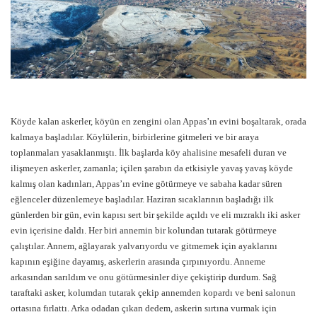
Köyde kalan askerler, köyün en zengini olan Appas’ın evini boşaltarak, orada
kalmaya başladılar. Köylülerin, birbirlerine gitmeleri ve bir araya
toplanmaları yasaklanmıştı. İlk başlarda köy ahalisine mesafeli duran ve
ilişmeyen askerler, zamanla; içilen şarabın da etkisiyle yavaş yavaş köyde
kalmış olan kadınları, Appas’ın evine götürmeye ve sabaha kadar süren
eğlenceler düzenlemeye başladılar. Haziran sıcaklarının başladığı ilk
günlerden bir gün, evin kapısı sert bir şekilde açıldı ve eli mızraklı iki asker
evin içerisine daldı. Her biri annemin bir kolundan tutarak götürmeye
çalıştılar. Annem, ağlayarak yalvarıyordu ve gitmemek için ayaklarını
kapının eşiğine dayamış, askerlerin arasında çırpınıyordu. Anneme
arkasından sarıldım ve onu götürmesinler diye çekiştirip durdum. Sağ
taraftaki asker, kolumdan tutarak çekip annemden kopardı ve beni salonun
ortasına fırlattı. Arka odadan çıkan dedem, askerin sırtına vurmak için