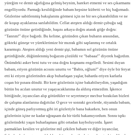
yüreğim ve demir ağırlığına gelmiş beynim, hareket etmemi ve ses çıkarmamı
engelliyordu. Parmağı kesildiğinde babam hepsine küfretti ve hiç bağırmadı.
Gözlerine sabitlenmiş bakışlarımı görmesi için ne bir ses çıkarabildim ve ne
de koşup ayaklarına sarılabildim. Cellat ateşten aldığı demir çubuğu sağ
gözünün önüne getirdiğinde, başını arkaya doğru atarak göğe doğru:
“Tanrım!” diye bağırdı. Bu kelime, gözünden çıkan buharın arasından,
gökteki güneşe ve yüreklerimize bir mızrak gibi saplanmış ve ortalık
kararmıştı. Ateşten aldığı yeni demir şişi, babamın sol gözünün önüne
getirdiğinde, düğümlenmiş boğazım çözüldü ve “babaaa!” diyerek bağırdım.
Önümdeki asker beni tutu ve ona doğru koşmamı engelledi. Sesimi duyan
babam, eriyen gözünün acısını unuttu ve “Babis, oğlum!” diye öyle bir feryat
etti ki eriyen gözlerinden akıp buharlaşan yaşlar, baharda eriyen karlarla
coşan bir pınara döndü. Bir kere gözlerinin içine bakabilseydim, yaşadığım
bütün bu acıları unutur ve yaşayacaklarıma da aldırış etmezdim. İşkence
bittiğinde, isyancıları alıp götürdüler ve seyretmeye mecbur bırakılan bizleri
de çalışma alanlarına dağıttılar. O gece ve sonraki gecelerde, rüyamda babam,
içinde güneş parlıyormuş gibi iri gözleriyle bana bakarken, ben onun
gözlerinin içine ne kadar uğraşsam da bir türlü bakamıyordum. Sonra tıpkı
gözlerindeki yaşın buharlaşması gibi ortadan kayboluyordu. İşaret
parmakları kesilen ve gözlerine mil çekilen babam ve diğer isyancılar,