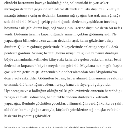
elindeki bastonunu havaya kaldırdığında, sol taraftaki iri yarı asker
mızrağını dedemin göğsüne sapladı ve ittirerek sırt üstü düşürdü. İki eliyle
mızrağı tutmaya çalışan dedemin, karnına sağ ayağını basarak mızrağı sağa
sola döndürdü. Mızrağı çekip çıkardığında, dedemin yaşlılıktan incelmiş
boynuna asılı gibi duran başı, sağ yanağının üzerine düştü ve derin bir nefes
verdi. Dedemin üzerine kapandığımda, annemi çoktan götürmüşlerdi. Ne
yapacağımı bilmeden uzun zaman dedemin açık kalan gözlerine bakıp
durdum. Çukura çökmüş gözlerinde, hikayelerinde anlattığı acıyı ilk defa
perdesiz gördüm. Acının; bedeni, beyni uyuşturduğu ve zamanın durduğu
böyle zamanlarda, kelimeler kifayetsiz kalır. Eve gelen başka bir asker, beni
dedemden kopararak köyün meydanına götürdü. Meydana benim gibi başka
çocuklarda getirilmişti. Annemden bir haber alamadan bizi Mygdonia’ya
doğru yola çıkardılar. Götürülen babam, haber alamadığım annem ve salonun
ortasında ölü bıraktığım dedem, her şey bana bir rüya gibi geliyordu.
Uyanacağım ve o bolluğun olduğu yıl ki gibi evimizde annemin hazırladığı
zengin kahvaltı sofrasında, hep birlikte dedemi dinleyerek kahvaltı
yapacağız. Benimle götürülen çocuklar, bilinmezliğin verdiği korku ve şahit
oldukları korkunçluğun acısıyla, küçücük yüreklerine sığınmışlar ve bütün
hislerini kaybetmiş gibiydiler.
Mygdonia’ya yaklaştığımızda, büyük kalabalıkların kümeler halinde