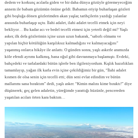
dedem ve korkunç acılarla giden ve bir daha dünya gözüyle göremeyeceğim
annem ile babam gözümün önüne geldi. Babamın eriyip buharlaşan gözleri
gibi boşluğa dönen gözlerimden akan yaşlar, tarihçilerin yazdığı yalanlar
arasında buharlaşıp uçtu. İlahi adalet, ilahi adalet tecelli etmek için neyi
bekliyor… Bu kadar acı ve bedel tecelli etmesi için yeterli değil mi? Yaşlı
asker, ilk defa gözlerimin içine uzun uzun bakarak, “sabırlı olmamı ve
yapılan hiçbir kötülüğün karşılıksız kalmadığını ve kalmayacağını”
yaşanmış onlarca hikâye ile anlattı. O günden sonra, yaşlı askerle aramızda
köle efendi ayrımı kalkmış, bana oğul gibi davranmaya başlamıştı. Evdeki,
bahçedeki ve tarlalardaki bütün işlerle ben ilgileniyordum. Kışlık hazırlıkları
tamamlayıp, yağan ilk karla evin içine çekildiğimiz bir gün, “İlahi adalet
kısmen de olsa senin için tecelli etti; dün seni evlat edindim ve bütün
mallarımı sana bıraktım” dedi, yaşlı asker. “Kimin malını kime bıraktı!” diye
düşünerek; geç gelen adaletin, yüreğimde yarattığı hüzünle, pencereden
yaşatılan acıları örten kara baktım…