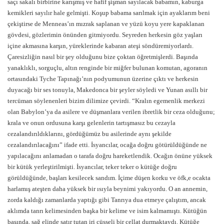
saçı sakalı birbirine karışmış ve hafif şişman sayılacak babamın, kaburga
kemikleri sayılır hale gelmişti. Koşup babama sarılmak için ayaklarım beni
çekiştirse de Menneas’ın mızrak saplanan ve yüzü koyu yere kapaklanan
gövdesi, gözlerimin önünden gitmiyordu. Seyreden herkesin göz yaşları
içine akmasına karşın, yüreklerinde kabaran ateşi söndüremiyorlardı.
Çaresizliğin nasıl bir şey olduğunu bize çoktan öğretmişlerdi. Başında
yanaklıklı, sorguçlu, altın renginde bir miğfer bulunan komutan, agoranın
ortasındaki Tyche Tapınağı’nın podyumunun üzerine çıktı ve herkesin
duyacağı bir ses tonuyla, Makedonca bir şeyler söyledi ve Yunan asıllı bir
tercüman söylenenleri bizim dilimize çevirdi. “Kralın egemenlik merkezi
olan Babylon’ya da asilere ve düşmanlara verilen ibretlik bir ceza olduğunu;
krala ve onun ordusuna karşı gelenlerin tartışmasız bu cezayla
cezalandırıldıklarını, gördüğümüz bu asilerinde aynı şekilde
cezalandırılacağını” ifade etti. İsyancılar, ocağa doğru götürüldüğünde ne
yapılacağını anlamadan o tarafa doğru hareketlendik. Ocağın önüne yüksek
bir kütük yerleştirilmişti. İsyancılar, teker teker o kütüğe doğru
görüldüğünde, başları kesilecek sandım. İçime düşen korku ve öfk,e ocakta
harlamış ateşten daha yüksek bir ısıyla beynimi yakıyordu. O an annemin,
zorda kaldığı zamanlarda yaptığı gibi Tanrıya dua etmeye çalıştım, ancak
aklımda tanrı kelimesinden başka bir kelime ve isim kalmamıştı. Kütüğün
başında, sağ elinde satır tutan iri cüsseli bir cellat durmaktaydı. Kütüğe