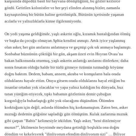
karşısında düpedüz basit bir hayvana dönüştüğünü, bu gözler kezlerce
gördü. Getirilen kolonistler ve her şeyi elinden alınmış bizler, zamanla
kaynaştırılmış bir bütün haline getirilmiştik. Bütünün içerisinde yaşanan
acılarla ve yalnızlıklarla kimse ilgilenmiyordu.
On yedi yaşıma geldiğimde, yaşlı askerin oğlu, kızamık hastalığından ölmüş
ve başka da çocuğu olmayan Aphia kendini asmıştı. Artık iyice yaşlanmış
olan asker, her gün anılarını anlatmaya ve geçmişi çok sık anmaya başlamıştı.
Sonbahar hüznünün çöktüğü bir gün, akşam üzeri evin Hoyran Ovası’na
bakan balkonunda oturmuş, yaşlı askerin anlattığı anılarını dinlerken; daha
sonra fırsatım olduğu halde bir türlü gitmeye özümün tutmadığı köyüme
doğru baktım. Dedem, babam, annem, akraba ve komşuların hala orada
olduklarını hayale ettim. Oraya gitsem orada olduklarını hayal ettiğim bu
insanlar ortadan yok olacaklar ve yapa yalnız kaldığım bu dünyada, buz
tutan yüreğim eriyecek, tıpkı babamın gözlerinin demir çubuğun
kızgınlığıyla buharlaştığı gibi yok olacağımı düşündüm. Ölümden
korktuğum için değil, aslında ölümden hiç korkmamıştım. Zaten ben, asker
mızrağı dedemin göğsüne sapladığı gün ölmüştüm. Kulak zarlarıma mızrak
gibi çarpan “Babis” kelimesiyle irkildim. Yaşlı asker, “beni dinlemiyor
musun?”, İrkilmenin beynimde meydana getirdiği boşlukla ona doğru
döndüm ve kekeleyerek “dinliyorum efendim dinliyorum sizi” … Biliyor