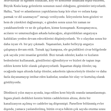
Selevkoslar’ın egemen oldukları, köy ve kentlerde insanlara teşhir edilerek;
Büyük Krala karşı gelenlerin sonunun nasıl olduğunu, görsünler istiyorlardı.
Halka, “kral ve adamlarının yaptıklarına karşı kör olun ve onlara karşı
parmak ve dil uzatmayın!” mesajı veriliyordu. İzleyenlerin hem gözleri ve
hem de yürekleri dağlanmıştı; o günden sonra uzun bir zaman ne
yatakhanelerde ve ne de çalışırken, kimse konuşmadı. Konuşmayınca,
acıların ve umutsuzluğun arkada kalacağını, alıştırıldıkları angaryaya
kaldıkları yerden devam edeceklerini düşünüyorlardı. Ve o olaydan sonra bir
daha isyan vb. bir şey çıkmadı. Yaşananları, kader belleyip angarya
çalışmaya devam ettik. Tutsak işçi kampına, ele geçirdikleri civar bölgelerde
çok sayıda yeni insanlar getirildi. Bizi tutsak edenler, kadın ve kızların
bedenlerini kullanarak, gönüllerini eğlendiriyor ve bizleri de taştan inşa
edilen kentte köle olarak çalıştırıyorlardı. İnşaattan düşüp ölenler, taş
ocağında taşın altında kalıp ölenler, askerlerin işkenceleriyle ölenler ve daha
fazla dayanamayıp intihar eden kadınlar, sıradan bir olay ve kurtuluş olarak
görülüyordu.
Dördüncü yılın mayıs ayında, inşa edilen kent büyük oranda tamamlanmıştı.
Izgara planlı dedikleri kentin bütün caddelerinin altına, derin bir
kanalizasyon açılmış ve caddeler taş döşenmişti. Parsellere bölünmüş evler
dışında, yamaca yaslandırılmış, bütün ovaya hâkim çok sayıda oturma sırası