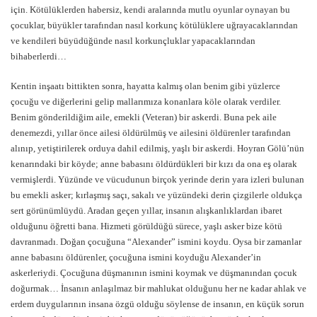
için. Kötülüklerden habersiz, kendi aralarında mutlu oyunlar oynayan bu
çocuklar, büyükler tarafından nasıl korkunç kötülüklere uğrayacaklarından
ve kendileri büyüdüğünde nasıl korkunçluklar yapacaklarından
bihaberlerdi…
Kentin inşaatı bittikten sonra, hayatta kalmış olan benim gibi yüzlerce
çocuğu ve diğerlerini gelip mallarımıza konanlara köle olarak verdiler.
Benim gönderildiğim aile, emekli (Veteran) bir askerdi. Buna pek aile
denemezdi, yıllar önce ailesi öldürülmüş ve ailesini öldürenler tarafından
alınıp, yetiştirilerek orduya dahil edilmiş, yaşlı bir askerdi. Hoyran Gölü’nün
kenarındaki bir köyde; anne babasını öldürdükleri bir kızı da ona eş olarak
vermişlerdi. Yüzünde ve vücudunun birçok yerinde derin yara izleri bulunan
bu emekli asker; kırlaşmış saçı, sakalı ve yüzündeki derin çizgilerle oldukça
sert görünümlüydü. Aradan geçen yıllar, insanın alışkanlıklardan ibaret
olduğunu öğretti bana. Hizmeti görüldüğü sürece, yaşlı asker bize kötü
davranmadı. Doğan çocuğuna “Alexander” ismini koydu. Oysa bir zamanlar
anne babasını öldürenler, çocuğuna ismini koyduğu Alexander’in
askerleriydi. Çocuğuna düşmanının ismini koymak ve düşmanından çocuk
doğurmak… İnsanın anlaşılmaz bir mahlukat olduğunu her ne kadar ahlak ve
erdem duygularının insana özgü olduğu söylense de insanın, en küçük sorun