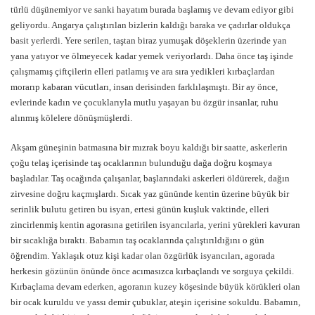
türlü düşünemiyor ve sanki hayatım burada başlamış ve devam ediyor gibi
geliyordu. Angarya çalıştırılan bizlerin kaldığı baraka ve çadırlar oldukça
basit yerlerdi. Yere serilen, taştan biraz yumuşak döşeklerin üzerinde yan
yana yatıyor ve ölmeyecek kadar yemek veriyorlardı. Daha önce taş işinde
çalışmamış çiftçilerin elleri patlamış ve ara sıra yedikleri kırbaçlardan
morarıp kabaran vücutları, insan derisinden farklılaşmıştı. Bir ay önce,
evlerinde kadın ve çocuklarıyla mutlu yaşayan bu özgür insanlar, ruhu
alınmış kölelere dönüşmüşlerdi.
Akşam güneşinin batmasına bir mızrak boyu kaldığı bir saatte, askerlerin
çoğu telaş içerisinde taş ocaklarının bulunduğu dağa doğru koşmaya
başladılar. Taş ocağında çalışanlar, başlarındaki askerleri öldürerek, dağın
zirvesine doğru kaçmışlardı. Sıcak yaz gününde kentin üzerine büyük bir
serinlik bulutu getiren bu isyan, ertesi günün kuşluk vaktinde, elleri
zincirlenmiş kentin agorasına getirilen isyancılarla, yerini yürekleri kavuran
bir sıcaklığa bıraktı. Babamın taş ocaklarında çalıştırıldığını o gün
öğrendim. Yaklaşık otuz kişi kadar olan özgürlük isyancıları, agorada
herkesin gözünün önünde önce acımasızca kırbaçlandı ve sorguya çekildi.
Kırbaçlama devam ederken, agoranın kuzey köşesinde büyük körükleri olan
bir ocak kuruldu ve yassı demir çubuklar, ateşin içerisine sokuldu. Babamın,