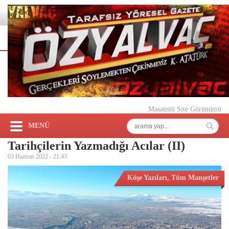
Masaüstü Site Görünümü
MENÜ
Tarihçilerin Yazmadığı Acılar (II)
03 Haziran 2022 -
21:43
Köşe Yazıları
,
Tüm Manşetler