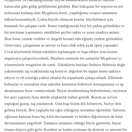
karıncalar gibi gidip geldiklerini gördüm. Batı bakışımlı bir tepenin en üst
noktasına kulmuş olan Mygdonia kenti, yaşadığımız ovanın tamamına
hâkim konumdaydı. Çokta büyük olmayan kentin, büyütülmesi için
hummalı bir çalışma vardı. Kente vardığımızda bizi bir çadıra götürdüler ve
bir tercüman yapmamızı istedikleri şeyleri sakin ve uzun uzadıya anlattı.
Bize biraz yemek verdiler ve ikişerli hizmet edeceğimiz yerlere götürdüler.
Görevimiz, çalışanlara su servisi ve bazı ufak tefek ayak işleri yapmaktı.
Civar köylerdeki bütün erkekleri toplamışlar ve inşa edilen yeni kentte
angaryaya çalıştırılıyorlardı. Bunların arasında bir zamanlar Mygdonia’yı
yönetenlerle zenginleri de vardı. Erkeklerin bazıları Anthios Nehrinin doğu
yakasındaki taş ocaklarında taş kesiyor; diğerleri bu taşları kente nakliye
ediyor ve eli ustalığa yatkın olanlar da inşaatlarda çalışıyorlardı. Ellerinde
kırbaçlar ve mızraklar olan askerler, kimsenin birbiriyle konuşmasına ve işi
aksatmasına fırsat vermiyorlardı. Beyni dondurulmuş bedenlerimiz, söylenen
her şeyi yapmayı kısa sürede alışkanlık haline getirdi. Benim su servisi
yaptığım gurup, taş ustalarıydı. Usta başı bizim dili bilmeyen, Suriye’den
gelmiş biriydi. Ben yaşlarda bir oğlu olduğunu sonradan öğrendim. Sanırım,
oğlunun hatırına bana hiç kötü davranmadı ve bilakis diğerlerinin de kötü
davranmasını engelledi. Zamanın anlamsız olduğu böyle günlerde, hayat
insana dejavu gibi gelir. Kendimi ne kadar zorlasam da dedemi ve annemi bir