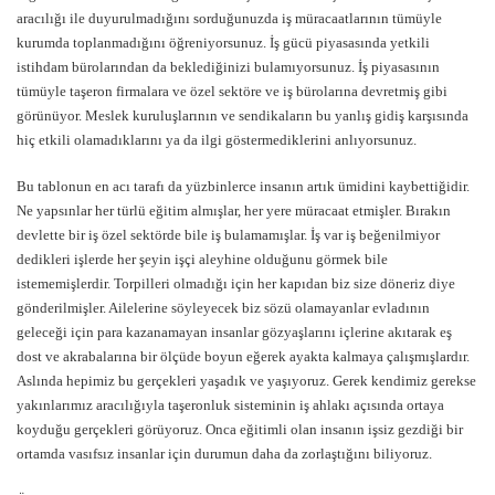
aracılığı ile duyurulmadığını sorduğunuzda iş müracaatlarının tümüyle
kurumda toplanmadığını öğreniyorsunuz. İş gücü piyasasında yetkili
istihdam bürolarından da beklediğinizi bulamıyorsunuz. İş piyasasının
tümüyle taşeron firmalara ve özel sektöre ve iş bürolarına devretmiş gibi
görünüyor. Meslek kuruluşlarının ve sendikaların bu yanlış gidiş karşısında
hiç etkili olamadıklarını ya da ilgi göstermediklerini anlıyorsunuz.
Bu tablonun en acı tarafı da yüzbinlerce insanın artık ümidini kaybettiğidir.
Ne yapsınlar her türlü eğitim almışlar, her yere müracaat etmişler. Bırakın
devlette bir iş özel sektörde bile iş bulamamışlar. İş var iş beğenilmiyor
dedikleri işlerde her şeyin işçi aleyhine olduğunu görmek bile
istememişlerdir. Torpilleri olmadığı için her kapıdan biz size döneriz diye
gönderilmişler. Ailelerine söyleyecek biz sözü olamayanlar evladının
geleceği için para kazanamayan insanlar gözyaşlarını içlerine akıtarak eş
dost ve akrabalarına bir ölçüde boyun eğerek ayakta kalmaya çalışmışlardır.
Aslında hepimiz bu gerçekleri yaşadık ve yaşıyoruz. Gerek kendimiz gerekse
yakınlarımız aracılığıyla taşeronluk sisteminin iş ahlakı açısında ortaya
koyduğu gerçekleri görüyoruz. Onca eğitimli olan insanın işsiz gezdiği bir
ortamda vasıfsız insanlar için durumun daha da zorlaştığını biliyoruz.