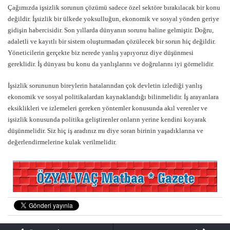
Çağımızda işsizlik sorunun çözümü sadece özel sektöre bırakılacak bir konu
değildir. İşsizlik bir ülkede yoksulluğun, ekonomik ve sosyal yönden geriye
gidişin habercisidir. Son yıllarda dünyanın sorunu haline gelmiştir. Doğru,
adaletli ve kayıtlı bir sistem oluşturmadan çözülecek bir sorun hiç değildir.
Yöneticilerin gerçekte biz nerede yanlış yapıyoruz diye düşünmesi
gereklidir. İş dünyası bu konu da yanlışlarını ve doğrularını iyi görmelidir.
İşsizlik sorununun bireylerin hatalarından çok devletin izlediği yanlış
ekonomik ve sosyal politikalardan kaynaklandığı bilinmelidir. İş arayanlara
eksiklikleri ve izlemeleri gereken yöntemler konusunda akıl verenler ve
işsizlik konusunda politika geliştirenler onların yerine kendini koyarak
düşünmelidir. Siz hiç iş aradınız mı diye soran birinin yaşadıklarına ve
değerlendirmelerine kulak verilmelidir.