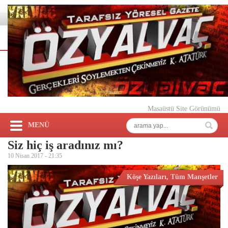
Masaüstü Site Görünümü
MENÜ
Siz hiç iş aradınız mı?
10 Nisan 2017 -
21:35
Köşe Yazıları
,
Tüm Manşetler