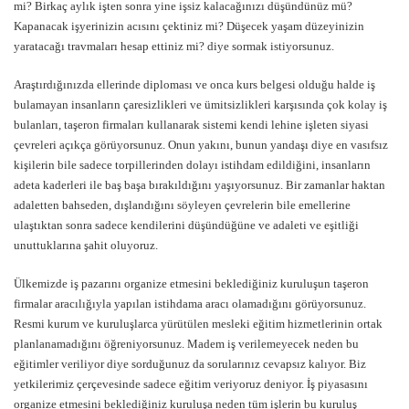
mi? Birkaç aylık işten sonra yine işsiz kalacağınızı düşündünüz mü?
Kapanacak işyerinizin acısını çektiniz mi? Düşecek yaşam düzeyinizin
yaratacağı travmaları hesap ettiniz mi? diye sormak istiyorsunuz.
Araştırdığınızda ellerinde diploması ve onca kurs belgesi olduğu halde iş
bulamayan insanların çaresizlikleri ve ümitsizlikleri karşısında çok kolay iş
bulanları, taşeron firmaları kullanarak sistemi kendi lehine işleten siyasi
çevreleri açıkça görüyorsunuz. Onun yakını, bunun yandaşı diye en vasıfsız
kişilerin bile sadece torpillerinden dolayı istihdam edildiğini, insanların
adeta kaderleri ile baş başa bırakıldığını yaşıyorsunuz. Bir zamanlar haktan
adaletten bahseden, dışlandığını söyleyen çevrelerin bile emellerine
ulaştıktan sonra sadece kendilerini düşündüğüne ve adaleti ve eşitliği
unuttuklarına şahit oluyoruz.
Ülkemizde iş pazarını organize etmesini beklediğiniz kuruluşun taşeron
firmalar aracılığıyla yapılan istihdama aracı olamadığını görüyorsunuz.
Resmi kurum ve kuruluşlarca yürütülen mesleki eğitim hizmetlerinin ortak
planlanamadığını öğreniyorsunuz. Madem iş verilemeyecek neden bu
eğitimler veriliyor diye sorduğunuz da sorularınız cevapsız kalıyor. Biz
yetkilerimiz çerçevesinde sadece eğitim veriyoruz deniyor. İş piyasasını
organize etmesini beklediğiniz kuruluşa neden tüm işlerin bu kuruluş