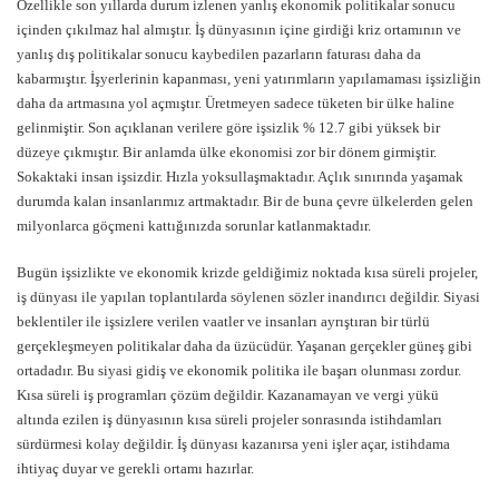
Özellikle son yıllarda durum izlenen yanlış ekonomik politikalar sonucu
içinden çıkılmaz hal almıştır. İş dünyasının içine girdiği kriz ortamının ve
yanlış dış politikalar sonucu kaybedilen pazarların faturası daha da
kabarmıştır. İşyerlerinin kapanması, yeni yatırımların yapılamaması işsizliğin
daha da artmasına yol açmıştır. Üretmeyen sadece tüketen bir ülke haline
gelinmiştir. Son açıklanan verilere göre işsizlik % 12.7 gibi yüksek bir
düzeye çıkmıştır. Bir anlamda ülke ekonomisi zor bir dönem girmiştir.
Sokaktaki insan işsizdir. Hızla yoksullaşmaktadır. Açlık sınırında yaşamak
durumda kalan insanlarımız artmaktadır. Bir de buna çevre ülkelerden gelen
milyonlarca göçmeni kattığınızda sorunlar katlanmaktadır.
Bugün işsizlikte ve ekonomik krizde geldiğimiz noktada kısa süreli projeler,
iş dünyası ile yapılan toplantılarda söylenen sözler inandırıcı değildir. Siyasi
beklentiler ile işsizlere verilen vaatler ve insanları ayrıştıran bir türlü
gerçekleşmeyen politikalar daha da üzücüdür. Yaşanan gerçekler güneş gibi
ortadadır. Bu siyasi gidiş ve ekonomik politika ile başarı olunması zordur.
Kısa süreli iş programları çözüm değildir. Kazanamayan ve vergi yükü
altında ezilen iş dünyasının kısa süreli projeler sonrasında istihdamları
sürdürmesi kolay değildir. İş dünyası kazanırsa yeni işler açar, istihdama
ihtiyaç duyar ve gerekli ortamı hazırlar.