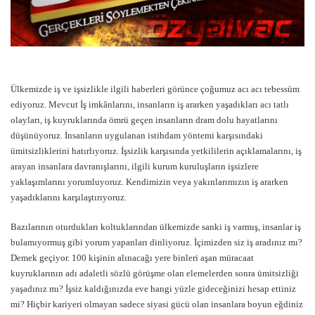
Ülkemizde iş ve işsizlikle ilgili haberleri görünce çoğumuz acı acı tebessüm
ediyoruz. Mevcut İş imkânlarını, insanların iş ararken yaşadıkları acı tatlı
olayları, iş kuyruklarında ömrü geçen insanların dram dolu hayatlarını
düşünüyoruz. İnsanların uygulanan istihdam yöntemi karşısındaki
ümitsizliklerini hatırlıyoruz. İşsizlik karşısında yetkililerin açıklamalarını, iş
arayan insanlara davranışlarını, ilgili kurum kuruluşların işsizlere
yaklaşımlarını yorumluyoruz. Kendimizin veya yakınlarımızın iş ararken
yaşadıklarını karşılaştırıyoruz.
Bazılarının oturdukları koltuklarından ülkemizde sanki iş varmış, insanlar iş
bulamıyormuş gibi yorum yapanları dinliyoruz. İçimizden siz iş aradınız mı?
Demek geçiyor. 100 kişinin alınacağı yere binleri aşan müracaat
kuyruklarının adı adaletli sözlü görüşme olan elemelerden sonra ümitsizliği
yaşadınız mı? İşsiz kaldığınızda eve hangi yüzle gideceğinizi hesap ettiniz
mi? Hiçbir kariyeri olmayan sadece siyasi gücü olan insanlara boyun eğdiniz