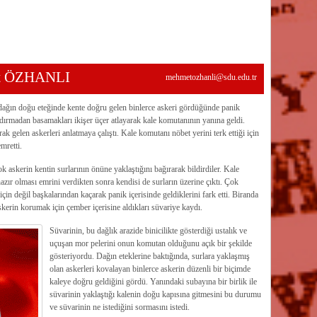
et ÖZHANLI
mehmetozhanli@sdu.edu.tr
ağın doğu eteğinde kente doğru gelen binlerce askeri gördüğünde panik
ldırmadan basamakları ikişer üçer atlayarak kale komutanının yanına geldi.
ak gelen askerleri anlatmaya çalıştı. Kale komutanı nöbet yerini terk ettiği için
mretti.
 askerin kentin surlarının önüne yaklaştığını bağırarak bildirdiler. Kale
zır olması emrini verdikten sonra kendisi de surların üzerine çıktı. Çok
in değil başkalarından kaçarak panik içerisinde geldiklerini fark etti. Biranda
kerin korumak için çember içerisine aldıkları süvariye kaydı.
Süvarinin, bu dağlık arazide binicilikte gösterdiği ustalık ve
uçuşan mor pelerini onun komutan olduğunu açık bir şekilde
gösteriyordu. Dağın eteklerine baktığında, surlara yaklaşmış
olan askerleri kovalayan binlerce askerin düzenli bir biçimde
kaleye doğru geldiğini gördü. Yanındaki subayına bir birlik ile
süvarinin yaklaştığı kalenin doğu kapısına gitmesini bu durumu
ve süvarinin ne istediğini sormasını istedi.