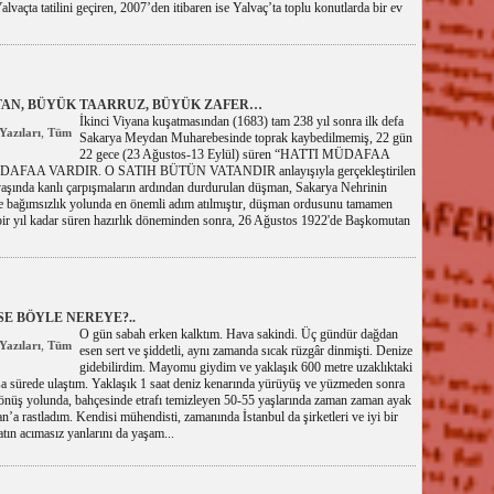
Yalvaçta tatilini geçiren, 2007’den itibaren ise Yalvaç’ta toplu konutlarda bir ev
AN, BÜYÜK TAARRUZ, BÜYÜK ZAFER…
İkinci Viyana kuşatmasından (1683) tam 238 yıl sonra ilk defa
,
Yazıları
Tüm
Sakarya Meydan Muharebesinde toprak kaybedilmemiş, 22 gün
22 gece (23 Ağustos-13 Eylül) süren “HATTI MÜDAFAA
AA VARDIR. O SATIH BÜTÜN VATANDIR anlayışıyla gerçekleştirilen
da kanlı çarpışmaların ardından durdurulan düşman, Sakarya Nehrinin
e bağımsızlık yolunda en önemli adım atılmıştır, düşman ordusunu tamamen
bir yıl kadar süren hazırlık döneminden sonra, 26 Ağustos 1922'de Başkomutan
E BÖYLE NEREYE?..
O gün sabah erken kalktım. Hava sakindi. Üç gündür dağdan
,
Yazıları
Tüm
esen sert ve şiddetli, aynı zamanda sıcak rüzgâr dinmişti. Denize
gidebilirdim. Mayomu giydim ve yaklaşık 600 metre uzaklıktaki
ısa sürede ulaştım. Yaklaşık 1 saat deniz kenarında yürüyüş ve yüzmeden sonra
dönüş yolunda, bahçesinde etrafı temizleyen 50-55 yaşlarında zaman zaman ayak
n’a rastladım. Kendisi mühendisti, zamanında İstanbul da şirketleri ve iyi bir
tın acımasız yanlarını da yaşam...