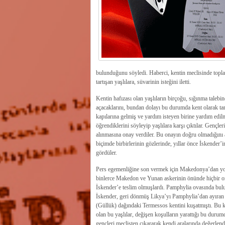
bulunduğunu söyledi. Haberci, kentin meclisinde topla
tartışan yaşlılara, süvarinin isteğini iletti.
Kentin hafızası olan yaşlıların birçoğu, sığınma talebin
açacaklarını, bundan dolayı bu durumda kent olarak tara
kapılarına gelmiş ve yardım isteyen birine yardım edi
öğrendiklerini söyleyip yaşlılara karşı çıktılar. Gençler
alınmasına onay verdiler. Bu onayın doğru olmadığını a
biçimde birbirlerinin gözlerinde, yıllar önce İskender’
gördüler.
Pers egemenliğine son vermek için Makedonya’dan yol
binlerce Makedon ve Yunan askerinin önünde hiçbir or
İskender’e teslim olmuşlardı. Pamphylia ovasında bulu
İskender, geri dönmüş Likya’yı Pamphylia’dan ayıran v
(Güllük) dağındaki Termessos kentini kuşatmıştı. Bu 
olan bu yaşlılar, değişen koşulların yarattığı bu dur
gençleri meclisten çıkararak kendi aralarında değerlen