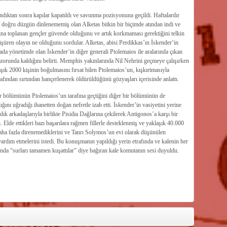
ındıktan sonra kapılar kapatıldı ve savunma pozisyonuna geçildi. Haftalardır
ve doğru düzgün dinlenememiş olan Alketas bitkin bir biçimde atından indi ve
afına toplanan gençler güvende olduğunu ve artık korkmaması gerektiğini telkin
düşüren olayın ne olduğunu sordular. Alketas, abisi Perdikkas’ın İskender’in
ada yönetimde olan İskender’in diğer generali Ptolemaios ile aralarında çıkan
 zorunda kaldığını belirti. Memphis yakınlarında Nil Nehrini geçmeye çalışırken
ık 2000 kişinin boğulmasını fırsat bilen Ptolemaios’un, kışkırtmasıyla
rafından sırtından hançerlenerek öldürüldüğünü gözyaşları içerisinde anlattı.
r bölümünün Ptolemaios’un tarafına geçtiğini diğer bir bölümünün de
nı uğradığı ihanetten doğan nefretle izah etti. İskender’in vasiyetini yerine
dık arkadaşlarıyla birlikte Pisidia Dağlarına çekilerek Antigonos’a karşı bir
ı. Elde ettikleri bazı başarılara rağmen fillerle desteklenmiş ve yaklaşık 40.000
aha fazla direnemediklerini ve Tanrı Solymos’un evi olarak düşünülen
yardım etmelerini istedi. Bu konuşmanın yapıldığı yerin etrafında ve kalenin her
asında “surları tamamen kuşattılar” diye bağıran kale komutanın sesi duyuldu.