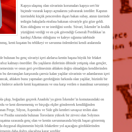
Kapıya ulaşmış olan süvarinin korumaları kapıya sert bir
biçimde vurarak kapıyı açmalarını yalvararak istediler. Kapının
üzerindeki küçük pencereden dışarı bakan subay, atının üzerinde
tedirgin bakışlarla etrafına bakınan süvariyle göz göze geldi.
Kim olduğunu ve ne istediğini sordu. Süvari, İskender’in krallık
yüzüğünü verdiği ve en çok güvendiği Generali Perdikkas’ın
kardeşi Alketas olduğunu ve kaleye sığınma talebinde
nmış, kenti kuşatan bu tehlikeyi ve savunma önlemlerini kendi aralarında
de bulunan bu genç süvariyi içeri alırlarsa kentin başına büyük bir felaket
fsız kalmayı önerdiler. Bu yaşlıların dizlerinin dibinde yetişmiş olan gençler,
lmemesinin ve onun geri çevrilmesinin ahlaken doğru olmadığını kendilerinden
in bu davranışları karşısında çaresiz kalan yaşlılar süvarinin ve adamlarının içeri
ncak, ahlaken bunu yapmaları gerektiğinin farkında olan yaşlılar, hüzünlü bir
in binlerce askerle kenti kuşatmasını ve ona karşı verilen o inanılmaz savunmayı
a çıkıp, boğazları geçerek Anadolu’ya giren İskender’in komutasındaki on
du ve kent direnememiş ve birçoğu elçiler göndererek kendiliğinden
nan Perge, Silyon, Aspendos ve Side gibi kentleri savaşsız teslim alan
e Pisidia sınırında bulunan Torosların yüksek bir zirvesi olan Solymos
kuşatma sırasında genç olan ve kentin savunmasında büyük başarı göstermiş
umda duygusal düşünmenin büyük felaketlere yol açacağını gördüklerinden
dirmenin daha doğru olacağına karar verdiler.