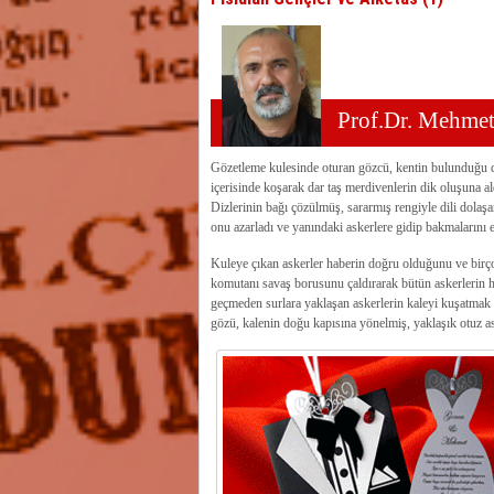
Prof.Dr. Mehm
Gözetleme kulesinde oturan gözcü, kentin bulunduğu d
içerisinde koşarak dar taş merdivenlerin dik oluşuna a
Dizlerinin bağı çözülmüş, sararmış rengiyle dili dolaşar
onu azarladı ve yanındaki askerlere gidip bakmalarını e
Kuleye çıkan askerler haberin doğru olduğunu ve birçok
komutanı savaş borusunu çaldırarak bütün askerlerin ha
geçmeden surlara yaklaşan askerlerin kaleyi kuşatmak iç
gözü, kalenin doğu kapısına yönelmiş, yaklaşık otuz as