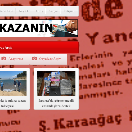
itene Ekle
Kayıt Ol
Giriş
Künye
İletişim
aç Arşiv
Araştırma
Özyalvaç Arşiv
da iç sulara sazan
Isparta’da görme engelli
takviyesi
vatandaşlara destek