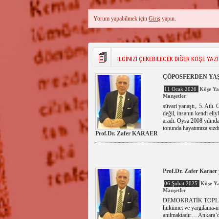
Yorum yapabilmek için
Giriş
yapın.
İLGİNİZİ ÇEKEBİLECEK DİĞER KÖŞE YAZI
ÇÖPOSFERDEN YAŞAMO
11 Ocak 2026
Köşe Yaz
Manşetler
süvari yanaştı,. 5. Atlı.
değil, insanın kendi eli
aradı. Oysa 2008 yılında
tonunda hayatımıza sızd
Prof.Dr. Zafer KARAER
Prof.Dr. Zafer Karaer 
06 Şubat 2025
Köşe Ya
Manşetler
DEMOKRATİK TOPLUMLA
hükümet ve yargılama
anılmaktadır… Ankara’