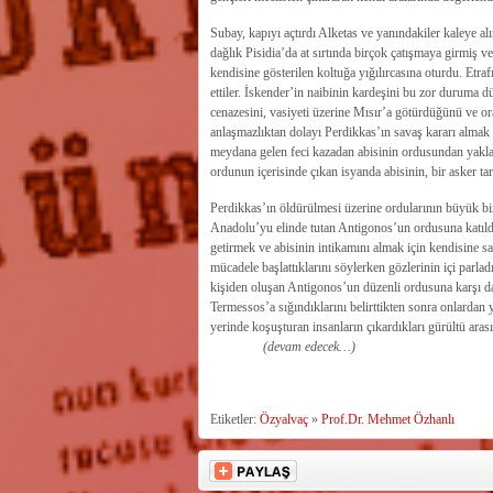
Subay, kapıyı açtırdı Alketas ve yanındakiler kaleye al
dağlık Pisidia’da at sırtında birçok çatışmaya girmiş 
kendisine gösterilen koltuğa yığılırcasına oturdu. Etr
ettiler. İskender’in naibinin kardeşini bu zor duruma 
cenazesini, vasiyeti üzerine Mısır’a götürdüğünü ve or
anlaşmazlıktan dolayı Perdikkas’ın savaş kararı almak
meydana gelen feci kazadan abisinin ordusundan yaklaş
ordunun içerisinde çıkan isyanda abisinin, bir asker ta
Perdikkas’ın öldürülmesi üzerine ordularının büyük bi
Anadolu’yu elinde tutan Antigonos’un ordusuna katıldığı
getirmek ve abisinin intikamını almak için kendisine sa
mücadele başlattıklarını söylerken gözlerinin içi parlad
kişiden oluşan Antigonos’un düzenli ordusuna karşı d
Termessos’a sığındıklarını belirttikten sonra onlardan 
yerinde koşuşturan insanların çıkardıkları gürültü ar
(devam edecek…)
Etiketler:
Özyalvaç
»
Prof.Dr. Mehmet Özhanlı