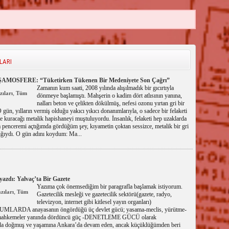
LARI
SFERE: “Tüketirken Tükenen Bir Medeniyete Son Çağrı”
Zamanın kum saati, 2008 yılında alışılmadık bir gıcırtıyla
,
ıları
Tüm
dönmeye başlamıştı. Mahşerin o kadim dört atlısının yanına,
nalları beton ve çelikten dökülmüş, nefesi ozonu yırtan gri bir
 O gün, yılların vermiş olduğu yakıcı yıkıcı donanımlarıyla, o sadece bir felaketi
yle kuracağı metalik hapishaneyi muştuluyordu. İnsanlık, felaketi hep uzaklarda
 penceremi açtığımda gördüğüm şey, kıyametin çoktan sessizce, metalik bir gri
ığıydı. O gün adını koydum: Ma...
yazdı: Yalvaç’ta Bir Gazete
Yazıma çok önemsediğim bir paragrafla başlamak istiyorum.
,
zıları
Tüm
Gazetecilik mesleği ve gazetecilik sektörü(gazete, radyo,
televizyon, internet gibi kitlesel yayın organları)
RDA anayasanın öngördüğü üç devlet gücü; yasama-meclis, yürütme-
-mahkemeler yanında dördüncü güç -DENETLEME GÜCÜ olarak
da doğmuş ve yaşamına Ankara’da devam eden, ancak küçüklüğümden beri