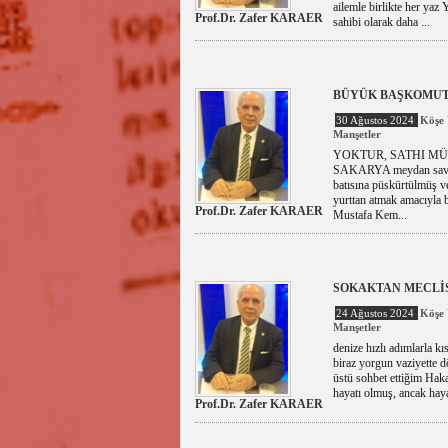
ailemle birlikte her yaz 
Prof.Dr. Zafer KARAER
sahibi olarak daha ...
BÜYÜK BAŞKOMUT
30 Ağustos 2024
Köşe 
Manşetler
YOKTUR, SATHI MÜDAF
SAKARYA meydan savaşın
batısına püskürtülmüş v
yurttan atmak amacıyla 
Prof.Dr. Zafer KARAER
Mustafa Kem...
SOKAKTAN MECLİS
24 Ağustos 2024
Köşe 
Manşetler
denize hızlı adımlarla k
biraz yorgun vaziyette 
üstü sohbet ettiğim Haka
hayatı olmuş, ancak haya
Prof.Dr. Zafer KARAER